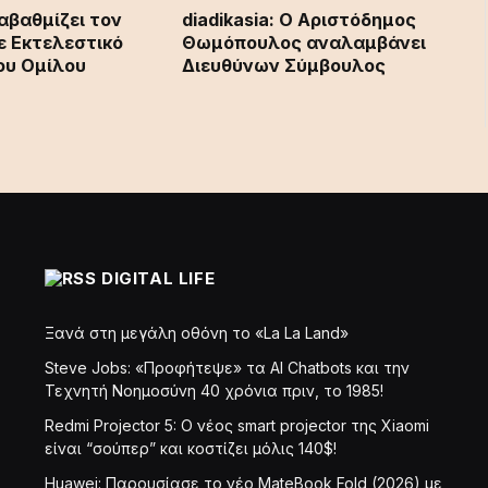
αβαθμίζει τον
diadikasia: Ο Αριστόδημος
σε Εκτελεστικό
Θωμόπουλος αναλαμβάνει
ου Ομίλου
Διευθύνων Σύμβουλος
DIGITAL LIFE
Ξανά στη μεγάλη οθόνη το «La La Land»
Steve Jobs: «Προφήτεψε» τα AI Chatbots και την
Τεχνητή Νοημοσύνη 40 χρόνια πριν, το 1985!
Redmi Projector 5: Ο νέος smart projector της Xiaomi
είναι “σούπερ” και κοστίζει μόλις 140$!
Huawei: Παρουσίασε το νέο MateBook Fold (2026) με