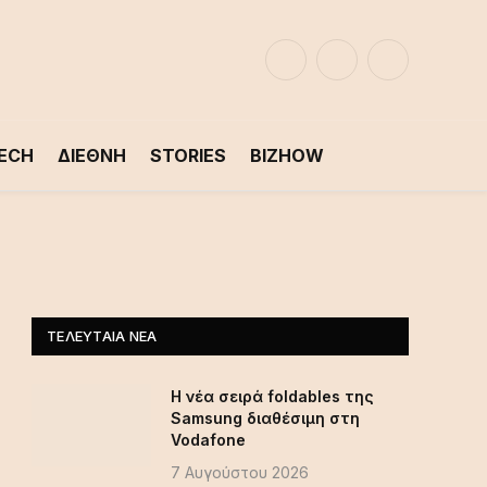
Facebook
LinkedIn
X
(Twitter)
ECH
ΔΙΕΘΝΗ
STORIES
BIZHOW
ΤΕΛΕΥΤΑΊΑ ΝΈΑ
Η νέα σειρά foldables της
Samsung διαθέσιμη στη
Vodafone
7 Αυγούστου 2026