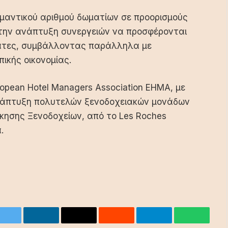
σημαντικού αριθμού δωματίων σε προορισμούς
 την ανάπτυξη συνεργειών να προσφέρονται
βάτες, συμβάλλοντας παράλληλα με
ικής οικονομίας.
opean Hotel Managers Association EHMA, με
 Ανάπτυξη πολυτελών ξενοδοχειακών μονάδων
ίκησης Ξενοδοχείων, από το Les Roches
.
ok
Twitter
LinkedIn
Email
Reddit
Telegram
WhatsA