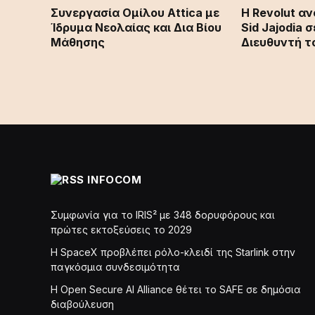
Συνεργασία Ομίλου Attica με
Η Revolut αν
Ίδρυμα Νεολαίας και Δια Βίου
Sid Jajodia 
Μάθησης
Διευθυντή τ
INFOCOM
Συμφωνία για το IRIS² με 348 δορυφόρους και
πρώτες εκτοξεύσεις το 2029
Η SpaceX προβλέπει ρόλο-κλειδί της Starlink στην
παγκόσμια συνδεσιμότητα
Η Open Secure AI Alliance θέτει το SAFE σε δημόσια
διαβούλευση