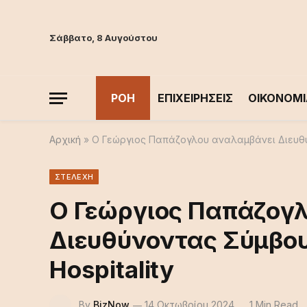
Σάββατο, 8 Αυγούστου
ΡΟΗ
ΕΠΙΧΕΙΡΗΣΕΙΣ
ΟΙΚΟΝΟΜΙ
Αρχική
»
Ο Γεώργιος Παπάζογλου αναλαμβάνει Διευθύνο
ΣΤΕΛΕΧΗ
Ο Γεώργιος Παπάζογ
Διευθύνοντας Σύμβουλ
Hospitality
By
BizNow
14 Οκτωβρίου 2024
1 Min Read