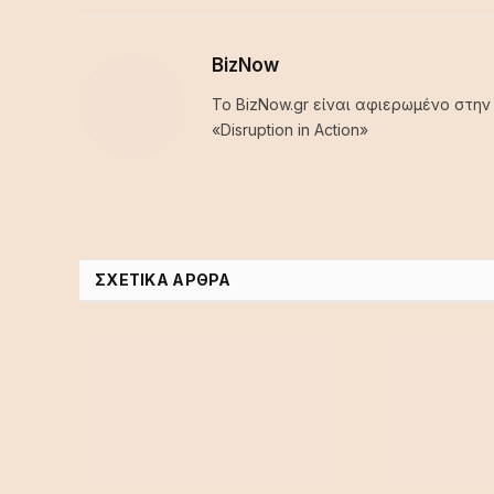
BizNow
Το BizNow.gr είναι αφιερωμένο στην
«Disruption in Action»
ΣΧΕΤΙΚΆ ΆΡΘΡΑ