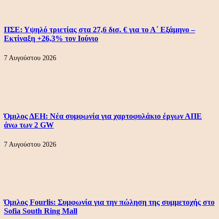
ΠΣΕ: Υψηλό τριετίας στα 27,6 δισ. € για το Α΄ Εξάμηνο –
Εκτίναξη +26,3% τον Ιούνιο
7 Αυγούστου 2026
Όμιλος ΔΕΗ: Νέα συμφωνία για χαρτοφυλάκιο έργων ΑΠΕ
άνω των 2 GW
7 Αυγούστου 2026
Όμιλος Fourlis: Συμφωνία για την πώληση της συμμετοχής στο
Sofia South Ring Mall