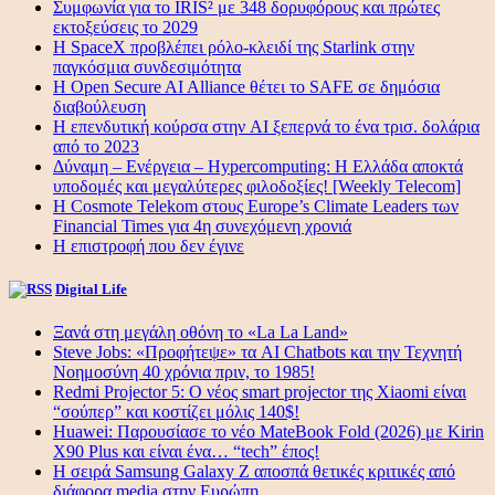
Συμφωνία για το IRIS² με 348 δορυφόρους και πρώτες
εκτοξεύσεις το 2029
Η SpaceX προβλέπει ρόλο-κλειδί της Starlink στην
παγκόσμια συνδεσιμότητα
Η Open Secure AI Alliance θέτει το SAFE σε δημόσια
διαβούλευση
Η επενδυτική κούρσα στην AI ξεπερνά το ένα τρισ. δολάρια
από το 2023
Δύναμη – Ενέργεια – Ηypercomputing: Η Ελλάδα αποκτά
υποδομές και μεγαλύτερες φιλοδοξίες! [Weekly Telecom]
Η Cosmote Telekom στους Europe’s Climate Leaders των
Financial Times για 4η συνεχόμενη χρονιά
Η επιστροφή που δεν έγινε
Digital Life
Ξανά στη μεγάλη οθόνη το «La La Land»
Steve Jobs: «Προφήτεψε» τα AI Chatbots και την Τεχνητή
Νοημοσύνη 40 χρόνια πριν, το 1985!
Redmi Projector 5: Ο νέος smart projector της Xiaomi είναι
“σούπερ” και κοστίζει μόλις 140$!
Huawei: Παρουσίασε το νέο MateBook Fold (2026) με Kirin
X90 Plus και είναι ένα… “tech” έπος!
Η σειρά Samsung Galaxy Z αποσπά θετικές κριτικές από
διάφορα media στην Ευρώπη