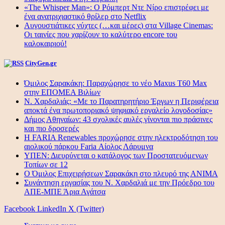
«The Whisper Man»: Ο Ρόμπερτ Ντε Νίρο επιστρέφει με
ένα ανατριχιαστικό θρίλερ στο Netflix
Αυγουστιάτικες νύχτες (…και μέρες) στα Village Cinemas:
Οι ταινίες που χαρίζουν το καλύτερο encore του
καλοκαιριού!
CityGen.gr
Όμιλος Σαρακάκη: Παραχώρησε το νέο Maxus T60 Max
στην ΕΠΟΜΕΑ Βιλίων
Ν. Χαρδαλιάς: «Με το Παρατηρητήριο Έργων η Περιφέρεια
αποκτά ένα πρωτοποριακό ψηφιακό εργαλείο λογοδοσίας»
Δήμος Αθηναίων: 43 σχολικές αυλές γίνονται πιο πράσινες
και πιο δροσερές
Η FARIA Renewables προχώρησε στην ηλεκτροδότηση του
αιολικού πάρκου Faria Αίολος Λάρυμνα
ΥΠΕΝ: Διευρύνεται ο κατάλογος των Προστατευόμενων
Τοπίων σε 12
O Όμιλος Επιχειρήσεων Σαρακάκη στο πλευρό της ΑΝΙΜΑ
Συνάντηση εργασίας του Ν. Χαρδαλιά με την Πρόεδρο του
ΑΠΕ-ΜΠΕ Άρια Αγάτσα
Facebook
LinkedIn
X (Twitter)