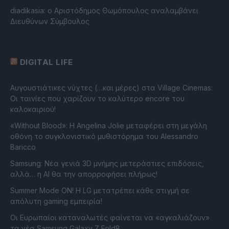
diadikasia: ο Αριστόδημος Θωμόπουλος αναλαμβάνει
Διευθύνων Σύμβουλος
DIGITAL LIFE
Αυγουστιάτικες νύχτες (…και μέρες) στα Village Cinemas:
Οι ταινίες που χαρίζουν το καλύτερο encore του
καλοκαιριού!
«Without Blood»: Η Angelina Jolie μεταφέρει στη μεγάλη
οθόνη το συγκλονιστικό μυθιστόρημα του Alessandro
Baricco
Samsung: Νέα γενιά 3D μνήμης μετεράστιες επιδόσεις,
αλλά… η AI θα την απορροφήσει πλήρως!
Summer Mode ON! Η LG μετατρέπει κάθε στιγμή σε
απόλυτη gaming εμπειρία!
Οι Ευρωπαίοι καταναλωτές φαίνεται να «αγκαλιάζουν»
τα νέα Samsung Galaxy Z Fold8