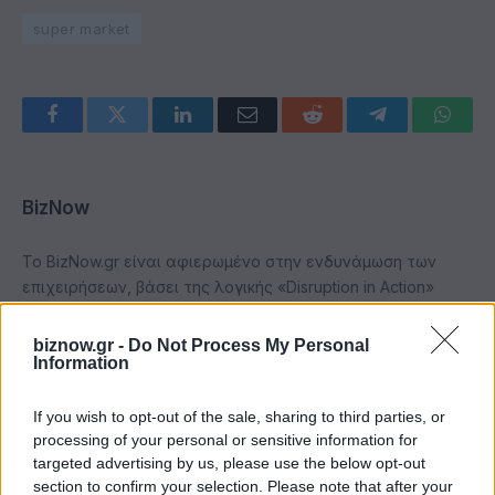
super market
Facebook
Twitter
LinkedIn
Email
Reddit
Telegram
Whats
BizNow
Το BizNow.gr είναι αφιερωμένο στην ενδυνάμωση των
επιχειρήσεων, βάσει της λογικής «Disruption in Action»
biznow.gr -
Do Not Process My Personal
Information
ΣΧΕΤΙΚΆ ΆΡΘΡΑ
If you wish to opt-out of the sale, sharing to third parties, or
processing of your personal or sensitive information for
targeted advertising by us, please use the below opt-out
section to confirm your selection. Please note that after your