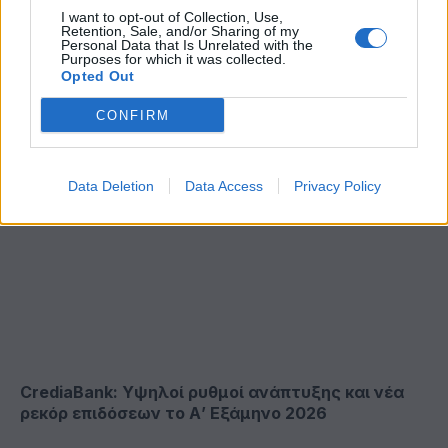
I want to opt-out of Collection, Use,
Retention, Sale, and/or Sharing of my
Personal Data that Is Unrelated with the
AEGEAN: Εξυπηρέτησε για πρώτη φορά
Purposes for which it was collected.
Opted Out
περισσοτέρους από 2 εκατομμύρια επιβάτες τον
Ιούλιο 2026
CONFIRM
Data Deletion
Data Access
Privacy Policy
CrediaBank: Υψηλοί ρυθμοί ανάπτυξης και νέα
ρεκόρ επιδόσεων το Α’ Εξάμηνο 2026