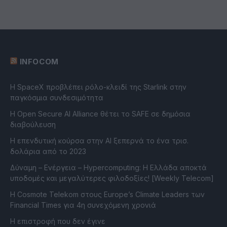
INFOCOM
Η SpaceX προβλέπει ρόλο-κλειδί της Starlink στην
παγκόσμια συνδεσιμότητα
Η Open Secure AI Alliance θέτει το SAFE σε δημόσια
διαβούλευση
Η επενδυτική κούρσα στην AI ξεπερνά το ένα τρισ.
δολάρια από το 2023
Δύναμη – Ενέργεια – Ηypercomputing: Η Ελλάδα αποκτά
υποδομές και μεγαλύτερες φιλοδοξίες! [Weekly Telecom]
Η Cosmote Telekom στους Europe’s Climate Leaders των
Financial Times για 4η συνεχόμενη χρονιά
Η επιστροφή που δεν έγινε