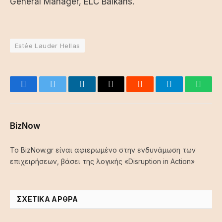
General Manager, ELC Balkans.
Estée Lauder Hellas
Facebook
Twitter
LinkedIn
Email
Reddit
Telegram
Whats
BizNow
Το BizNow.gr είναι αφιερωμένο στην ενδυνάμωση των
επιχειρήσεων, βάσει της λογικής «Disruption in Action»
ΣΧΕΤΙΚΆ ΆΡΘΡΑ