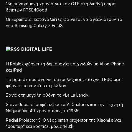
18η συνεχόμενη χρονιά για τον ΟΤΕ στη διεθνή σειρά
δεικτών FTSE4Good
Οι Ευρωπαίοι καταναλωτές φαίνεται να αγκαλιάζουν τα
νέα Samsung Galaxy Z Fold8
DIGITAL LIFE
Η Roblox φέρνει τη δημιουργία παιχνιδιών με ΑΙ σε iPhone
και iPad
Το ρομπότ που ανοίγει σακούλες και φτιάχνει LEGO μας
φέρνει πιο κοντά στο μέλλον
Ξανά στη μεγάλη οθόνη το «La La Land»
Steve Jobs: «Προφήτεψε» τα AI Chatbots και την Τεχνητή
Νοημοσύνη 40 χρόνια πριν, το 1985!
Redmi Projector 5: Ο νέος smart projector της Xiaomi είναι
“σούπερ” και κοστίζει μόλις 140$!