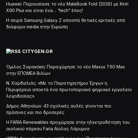
Huawei: Παρουσίασε το νέο MateBook Fold (2026) με Kirin
X90 Plus και είναι ένα… “tech” έπος!
Η σειρά Samsung Galaxy Z αποσπά θετικές κριτικές από
διάφορα media στην Ευρώπη
CITYGEN.GR
Όμιλος Σαρακάκη: Παραχώρησε το νέο Maxus T60 Max
στην ΕΠΟΜΕΑ Βιλίων
Ν. Χαρδαλιάς: «Με το Παρατηρητήριο Έργων η
Περιφέρεια αποκτά ένα πρωτοποριακό ψηφιακό εργαλείο
λογοδοσίας»
Δήμος Αθηναίων: 43 σχολικές αυλές γίνονται πιο
πράσινες και πιο δροσερές
Η FARIA Renewables προχώρησε στην ηλεκτροδότηση του
αιολικού πάρκου Faria Αίολος Λάρυμνα