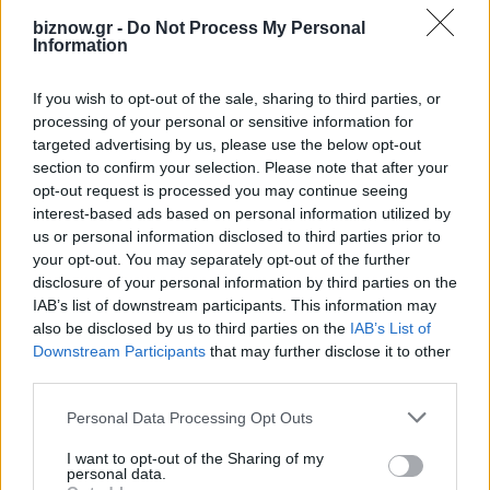
των πελατών της και η αναγνώρισή της ως
biznow.gr -
Do Not Process My Personal
Information
κορυφαίο ασφαλιστικό Brand στην παγκόσμια
κατάταξη «Best Global Brands» της Interbrand
If you wish to opt-out of the sale, sharing to third parties, or
για 6η φορά. Ακόμα, μέσα από την παρουσίασή
processing of your personal or sensitive information for
του, φώτισε εκτενώς τη δύναμη που ακτινοβολεί
targeted advertising by us, please use the below opt-out
section to confirm your selection. Please note that after your
το Brand Allianz παγκοσμίως, ενισχύοντας την
opt-out request is processed you may continue seeing
αυτοπεποίθηση των συνεργατών για τις
interest-based ads based on personal information utilized by
μελλοντικές προκλήσεις που θα συναντήσουν.
us or personal information disclosed to third parties prior to
your opt-out. You may separately opt-out of the further
disclosure of your personal information by third parties on the
Ο κ. Θεοδωρίδης υπογράμμισε επίσης τη
IAB’s list of downstream participants. This information may
δέσμευση της Allianz ως Παγκόσμιου
also be disclosed by us to third parties on the
IAB’s List of
Downstream Participants
that may further disclose it to other
Ασφαλιστικού Συνεργάτη των Ολυμπιακών και
third parties.
Παραολυμπιακών Αγώνων για την περίοδο 2021-
2032 και παρουσίασε το έργο της Allianz σε
Personal Data Processing Opt Outs
αυτό το πλαίσιο.
I want to opt-out of the Sharing of my
personal data.