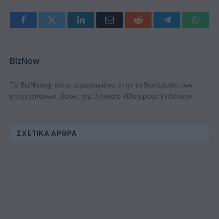
Facebook
Twitter
LinkedIn
Email
Reddit
Telegram
Whats
BizNow
Το BizNow.gr είναι αφιερωμένο στην ενδυνάμωση των
επιχειρήσεων, βάσει της λογικής «Disruption in Action»
ΣΧΕΤΙΚΆ ΆΡΘΡΑ