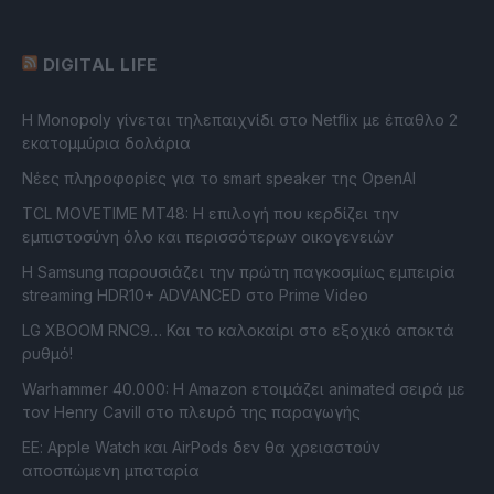
DIGITAL LIFE
Η Monopoly γίνεται τηλεπαιχνίδι στο Netflix με έπαθλο 2
εκατομμύρια δολάρια
Νέες πληροφορίες για το smart speaker της OpenAI
TCL MOVETIME MT48: Η επιλογή που κερδίζει την
εμπιστοσύνη όλο και περισσότερων οικογενειών
Η Samsung παρουσιάζει την πρώτη παγκοσμίως εμπειρία
streaming HDR10+ ADVANCED στο Prime Video
LG XBOOM RNC9… Και το καλοκαίρι στο εξοχικό αποκτά
ρυθμό!
Warhammer 40.000: Η Amazon ετοιμάζει animated σειρά με
τον Henry Cavill στο πλευρό της παραγωγής
ΕΕ: Apple Watch και AirPods δεν θα χρειαστούν
αποσπώμενη μπαταρία