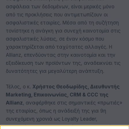
ασφάλεια των δεδομένων, είναι μερικές μόνο
από τις προκλήσεις που αντιμετωπίζουν οι
ασφαλιστικές εταιρίες. Μέσα από τη συζήτηση
τονίστηκε η ανάγκη για συνεχή καινοτομία στις
ασφαλιστικές λύσεις, σε έναν κόσμο που
χαρακτηρίζεται από ταχύτατες αλλαγές. Η
Allianz, επενδύοντας στην καινοτομία και την
εξειδίκευση των προϊόντων της, αναδεικνύει τις
δυνατότητες για μεγαλύτερη ανάπτυξη.
Τέλος, ο κ.
Χρήστος Θεοδωρίδης, Διευθυντής
Marketing, Επικοινωνίας, CRM & CCC της
Allianz
, αναφέρθηκε στις σημαντικές «πρωτιές»
της εταιρίας, όπως η ανάδειξή της για 9η
συνεχόμενη χρονιά ως Loyalty Leader,
επισημαίνοντας τη συνεχιζόμενη εμπιστοσύνη