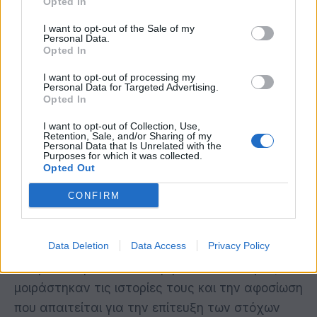
Opted In
Ακολούθησε χαιρετισμός από την κα. Ιωάννα
I want to opt-out of the Sale of my
Καρυοφύλλη, Πρόεδρο της Ελληνικής
Personal Data.
Opted In
Παραολυμπιακής Επιτροπής, όπου μαζί
υποδέχθηκαν τους αθλητές που στηρίζει η
I want to opt-out of processing my
Personal Data for Targeted Advertising.
Allianz στο δρόμο για το LA 28.
Opted In
I want to opt-out of Collection, Use,
Η συγκεκριμένη ενότητα ολοκληρώθηκε με ένα
Retention, Sale, and/or Sharing of my
Personal Data that Is Unrelated with the
εμπνευστικό πάνελ με την ομάδα αθλητών της
Purposes for which it was collected.
Opted Out
Allianz που αποτελούνταν από τον
Παραολυμπιονίκη Γρηγόρη Πολυχρονίδη, με τη
CONFIRM
συνοδό του Κατερίνα Πατρώνη, τον
Παραολυμπιονίκη Αθανάσιο Γκαβέλα, την
Data Deletion
Data Access
Privacy Policy
Παραολυμπιονίκη Χριστίνα Γκέντζου, και τον
Ολυμπιονίκη Απόστολο Χρήστου. Οι αθλητές
μοιράστηκαν τις ιστορίες τους και την αφοσίωση
που απαιτείται για την επίτευξη των στόχων