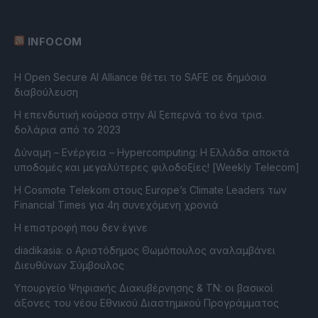
INFOCOM
Η Open Secure AI Alliance θέτει το SAFE σε δημόσια
διαβούλευση
Η επενδυτική κούρσα στην AI ξεπερνά το ένα τρισ.
δολάρια από το 2023
Δύναμη – Ενέργεια – Ηypercomputing: Η Ελλάδα αποκτά
υποδομές και μεγαλύτερες φιλοδοξίες! [Weekly Telecom]
Η Cosmote Telekom στους Europe’s Climate Leaders των
Financial Times για 4η συνεχόμενη χρονιά
Η επιστροφή που δεν έγινε
diadikasia: ο Αριστόδημος Θωμόπουλος αναλαμβάνει
Διευθύνων Σύμβουλος
Υπουργείο Ψηφιακής Διακυβέρνησης & ΤΝ: οι βασικοί
άξονες του νέου Εθνικού Διαστημικού Προγράμματος