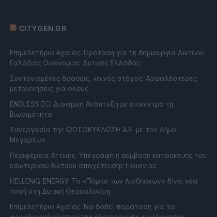
CITYGEN.GR
Επιμελητήριο Αχαΐας: Πρόταση για τη δημιουργία Δικτύου
Γαλάζιας Οικονομίας Δυτικής Ελλάδας
Συντονισμένες δράσεις, κοινός στόχος: Ασφαλέστερες
μετακινήσεις για όλους
ENDLESS EC: Δυναμική Ανάπτυξη με επίκεντρο τη
Βιωσιμότητα
Συνεργασία της ΦΩΤΟΚΥΚΛΩΣΗ Α.Ε. με τον Δήμο
Μεγαρέων
Περιφέρεια Αττικής: Υπεγράφη η σύμβαση κατασκευής του
εσωτερικού δικτύου αποχέτευσης Παιανίας
HELLENiQ ENERGY: Το «Πάρκο των Αισθήσεων» δίνει νέα
πνοή στη Δυτική Θεσσαλονίκη
Επιμελητήριο Αχαΐας: Να δοθεί παράταση για τα
φορολογικά κίνητρα της ηλεκτρονικής τιμολόγησης