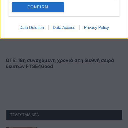
CONFIRM
Data Deletion
Data Access
Privacy Policy
ΟΤΕ: 18η συνεχόμενη χρονιά στη διεθνή σειρά
δεικτών FTSE4Good
ΤΕΛΕΥΤΑΊΑ ΝΈΑ