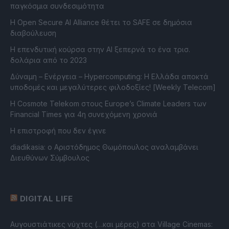
παγκόσμια συνδεσιμότητα
Η Open Secure AI Alliance θέτει το SAFE σε δημόσια
διαβούλευση
Η επενδυτική κούρσα στην AI ξεπερνά το ένα τρισ.
δολάρια από το 2023
Δύναμη – Ενέργεια – Ηypercomputing: Η Ελλάδα αποκτά
υποδομές και μεγαλύτερες φιλοδοξίες! [Weekly Telecom]
Η Cosmote Telekom στους Europe’s Climate Leaders των
Financial Times για 4η συνεχόμενη χρονιά
Η επιστροφή που δεν έγινε
diadikasia: ο Αριστόδημος Θωμόπουλος αναλαμβάνει
Διευθύνων Σύμβουλος
DIGITAL LIFE
Αυγουστιάτικες νύχτες (…και μέρες) στα Village Cinemas: