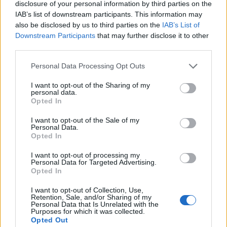
disclosure of your personal information by third parties on the
IAB’s list of downstream participants. This information may
Κεντρικός ο ρόλος των ΜμΕ στην ευρωπαϊκή
also be disclosed by us to third parties on the
IAB’s List of
άμυνα, αλλά τα εμπόδια παραμένουν
Downstream Participants
that may further disclose it to other
third parties.
Personal Data Processing Opt Outs
I want to opt-out of the Sharing of my
personal data.
Opted In
I want to opt-out of the Sale of my
Personal Data.
Opted In
I want to opt-out of processing my
Personal Data for Targeted Advertising.
Opted In
Lidl Ελλάς: Διεθνώς αναγνωρισμένα κρασιά στην
κορυφαία σχέση ποιότητας-τιμής
I want to opt-out of Collection, Use,
Retention, Sale, and/or Sharing of my
Personal Data that Is Unrelated with the
Purposes for which it was collected.
Opted Out