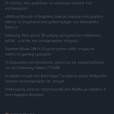
Οι ταινίες που χαρίζουν το καλύτερο encore του
καλοκαιριού!
«Without Blood»: Η Angelina Jolie μεταφέρει στη μεγάλη
οθόνη το συγκλονιστικό μυθιστόρημα του Alessandro
Baricco
Samsung: Νέα γενιά 3D μνήμης μετεράστιες επιδόσεις,
αλλά… η AI θα την απορροφήσει πλήρως!
Summer Mode ON! Η LG μετατρέπει κάθε στιγμή σε
απόλυτη gaming εμπειρία!
Οι Ευρωπαίοι καταναλωτές φαίνεται να «αγκαλιάζουν»
τα νέα Samsung Galaxy Z Fold8
Ιστορική στιγμή στο διάστημα: Για πρώτη φορά άνθρωποι
έκαναν ακτινογραφίες σε τροχιά
Η Monopoly γίνεται τηλεπαιχνίδι στο Netflix με έπαθλο 2
εκατομμύρια δολάρια