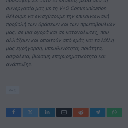
πρόκληση. Σε αυτό το πλαίσιο, μέσα από τη
συνεργασία μας με τη V+O Communication
θέλουμε να ενισχύσουμε την επικοινωνιακή
προβολή των δράσεων και των πρωτοβουλιών
μας, σε μια αγορά και σε καταναλωτές, που
αλλάζουν και απαιτούν από εμάς και τα Μέλη
μας εγρήγορση, υπευθυνότητα, ποιότητα,
ασφάλεια, βιώσιμη επιχειρηματικότητα και
ανάπτυξη».
V+O
Facebook
Twitter
LinkedIn
Email
Reddit
Telegram
Whats