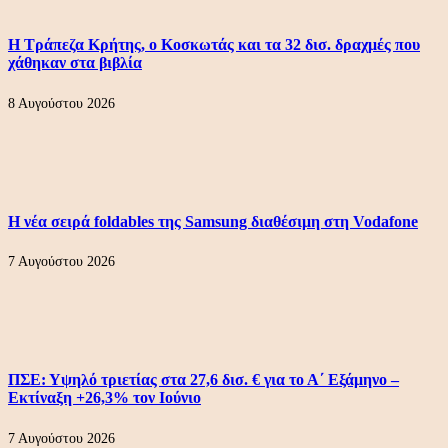
Η Τράπεζα Κρήτης, ο Κοσκωτάς και τα 32 δισ. δραχμές που
χάθηκαν στα βιβλία
8 Αυγούστου 2026
Η νέα σειρά foldables της Samsung διαθέσιμη στη Vodafone
7 Αυγούστου 2026
ΠΣΕ: Υψηλό τριετίας στα 27,6 δισ. € για το Α΄ Εξάμηνο –
Εκτίναξη +26,3% τον Ιούνιο
7 Αυγούστου 2026