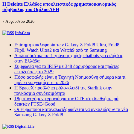
Η Deloitte Ελλάδος αποκλειστικός χρηματοοικονομικός
σύμβουλος του Ομίλου ΔΕΗ
7 Αυγούστου 2026
InfoCom
Επίσημη κυκλοφορία των Galaxy Z Fold8 Ultra, Fold8,
Flip8, Watch Ultra2 και Watch9 από τη Samsung
Διπλασιάστηκε σε 1 χρόνο η χρήση chatbots για ειδήσεις
στην Ελλάδα
Συμφωνία για το IRIS² με 348 δορυφόρους και πρώτες
εκτοξεύσεις το 2029
Πόσο ασφαλής είναι η Τεχνητή Νοημοσύνη σήμερα και τι
πρέπει να γνωρίζετε το 2026
Η SpaceX προβλέπει ρόλο-κλειδί της Starlink στην
παγκόσμια συνδεσιμότητα
18η συνεχόμενη χρονιά για τον ΟΤΕ στη διεθνή σειρά
δεικτών FTSE4Good
Οι Ευρωπαίοι καταναλωτές φαίνεται να αγκαλιάζουν τα νέα
Samsung Galaxy Z Fold8
Digital Life