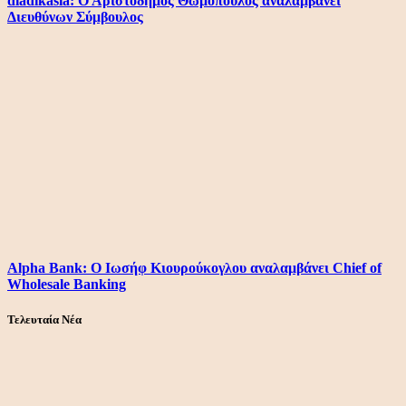
diadikasia: Ο Αριστόδημος Θωμόπουλος αναλαμβάνει
Διευθύνων Σύμβουλος
Alpha Bank: Ο Ιωσήφ Κιουρούκογλου αναλαμβάνει Chief of
Wholesale Banking
Τελευταία Νέα