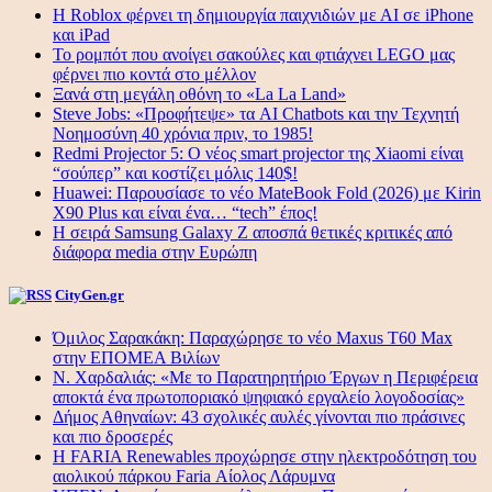
Η Roblox φέρνει τη δημιουργία παιχνιδιών με ΑΙ σε iPhone
και iPad
Το ρομπότ που ανοίγει σακούλες και φτιάχνει LEGO μας
φέρνει πιο κοντά στο μέλλον
Ξανά στη μεγάλη οθόνη το «La La Land»
Steve Jobs: «Προφήτεψε» τα AI Chatbots και την Τεχνητή
Νοημοσύνη 40 χρόνια πριν, το 1985!
Redmi Projector 5: Ο νέος smart projector της Xiaomi είναι
“σούπερ” και κοστίζει μόλις 140$!
Huawei: Παρουσίασε το νέο MateBook Fold (2026) με Kirin
X90 Plus και είναι ένα… “tech” έπος!
Η σειρά Samsung Galaxy Z αποσπά θετικές κριτικές από
διάφορα media στην Ευρώπη
CityGen.gr
Όμιλος Σαρακάκη: Παραχώρησε το νέο Maxus T60 Max
στην ΕΠΟΜΕΑ Βιλίων
Ν. Χαρδαλιάς: «Με το Παρατηρητήριο Έργων η Περιφέρεια
αποκτά ένα πρωτοποριακό ψηφιακό εργαλείο λογοδοσίας»
Δήμος Αθηναίων: 43 σχολικές αυλές γίνονται πιο πράσινες
και πιο δροσερές
Η FARIA Renewables προχώρησε στην ηλεκτροδότηση του
αιολικού πάρκου Faria Αίολος Λάρυμνα