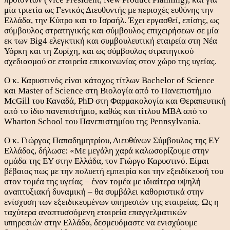
μία τριετία ως Γενικός Διευθυντής με περιοχές ευθύνης την
Ελλάδα, την Κύπρο και το Ισραήλ. Έχει εργασθεί, επίσης, ως
σύμβουλος στρατηγικής και σύμβουλος επιχειρήσεων σε μία
εκ των Big4 ελεγκτική και συμβουλευτική εταιρεία στη Νέα
Υόρκη και τη Ζυρίχη, και ως σύμβουλος στρατηγικού
σχεδιασμού σε εταιρεία επικοινωνίας στον χώρο της υγείας.
Ο κ. Καρυστινός είναι κάτοχος τίτλων Bachelor of Science
και Master of Science στη Βιολογία από το Πανεπιστήμιο
McGill του Καναδά, PhD στη Φαρμακολογία και Θεραπευτική
από το ίδιο πανεπιστήμιο, καθώς και τίτλου MBA από το
Wharton School του Πανεπιστημίου της Pennsylvania.
Ο κ. Γιώργος Παπαδημητρίου, Διευθύνων Σύμβουλος της ΕΥ
Ελλάδος, δήλωσε: «Με μεγάλη χαρά καλωσορίζουμε στην
ομάδα της EY στην Ελλάδα, τον Γιώργο Καρυστινό. Είμαι
βέβαιος πως με την πολυετή εμπειρία και την εξειδίκευσή του
στον τομέα της υγείας – έναν τομέα με ιδιαίτερα υψηλή
αναπτυξιακή δυναμική – θα συμβάλει καθοριστικά στην
ενίσχυση των εξειδικευμένων υπηρεσιών της εταιρείας. Ως η
ταχύτερα αναπτυσσόμενη εταιρεία επαγγελματικών
υπηρεσιών στην Ελλάδα, δεσμευόμαστε να ενισχύουμε