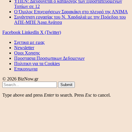
ΥΠΕΝ: Διευρύνεται ο κατάλογος των Προστατευόμενων
Τοπίων σε 12
O Όμιλος Επιχειρήσεων Σαρακάκη στο πλευρό της ΑΝΙΜΑ
Συνάντηση εργασίας του Ν. Χαρδαλιά με την Πρόεδρο του
ΑΠΕ-ΜΠΕ Άρια Αγάτσα
Facebook
LinkedIn
X (Twitter)
Σχετικα με εμας
Newsletter
Οροι Χρησης
Προστασια Προσωπικων Δεδομενων
Πολιτικη για τα Cookies
Επικοινωνια
© 2026 BizNow.gr
Submit
Type above and press
Enter
to search. Press
Esc
to cancel.