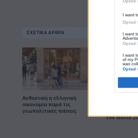
Opted 
I want t
Opted 
ΣΧΕΤΙΚΆ ΆΡΘΡΑ
I want 
Advertis
Opted 
I want t
of my P
was col
Opted 
Ανθεκτική η ελληνική
AEGEAN: Εξυ
οικονομία παρά τις
πρώτη φορά
γεωπολιτικές πιέσεις
από 2 εκατο
τον Ιούλιο 2