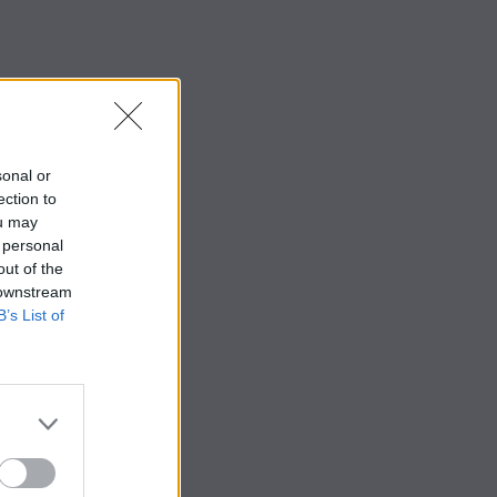
sonal or
ection to
ou may
 personal
out of the
 downstream
B’s List of
p