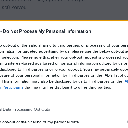
κού κοινού.
τε το Ενημερωτικό Φυλλάδιο σε μορφή PDF
 -
Do Not Process My Personal Information
to opt-out of the sale, sharing to third parties, or processing of your per
formation for targeted advertising by us, please use the below opt-out s
r selection. Please note that after your opt-out request is processed y
eing interest-based ads based on personal information utilized by us or
disclosed to third parties prior to your opt-out. You may separately opt-
losure of your personal information by third parties on the IAB’s list of
. This information may also be disclosed by us to third parties on the
IA
k
Twitter
LinkedIn
Email
Reddit
Telegram
WhatsAp
Participants
that may further disclose it to other third parties.
l Data Processing Opt Outs
 ενδυνάμωση των επιχειρήσεων, βάσει της λογικής
o opt-out of the Sharing of my personal data.