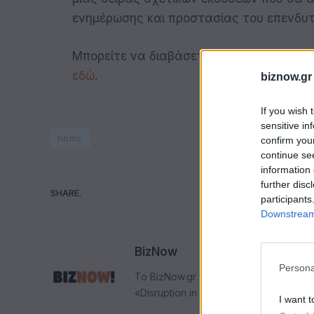
ενημέρωσης και προστασίας του επενδυτι
Μπορείτε να διαβάσετε και να εκτυπώσε
εδώ
.
biznow.gr
If you wish 
sensitive in
hcmc
confirm you
continue se
information 
further disc
SHARE.
participants
Faceboo
Downstream 
BizNow
Persona
Το BizNow.gr είναι αφιερωμένο στην
«Disruption in Action»
I want t