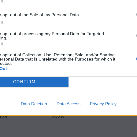
In
o opt-out of the Sale of my Personal Data.
In
to opt-out of processing my Personal Data for Targeted
ing.
In
o opt-out of Collection, Use, Retention, Sale, and/or Sharing
ersonal Data that Is Unrelated with the Purposes for which it
lected.
Out
CONFIRM
πηρέτησε για
CrediaBank: Υψηλοί ρυθμοί
 περισσοτέρους
ανάπτυξης και νέα ρεκόρ
Data Deletion
Data Access
Privacy Policy
μμύρια επιβάτες
επιδόσεων το Α’ Εξάμηνο
026
2026