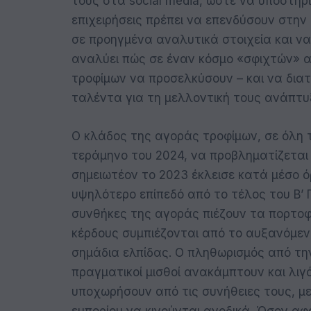
τους στα social media, ώστε να υποστηρί
επιχειρήσεις πρέπει να επενδύσουν στη
σε προηγμένα αναλυτικά στοιχεία και να
αναλύει πώς σε έναν κόσμο «σφιχτών» α
τροφίμων να προσελκύσουν – και να δι
ταλέντα για τη μελλοντική τους ανάπτυ
Ο κλάδος της αγοράς τροφίμων, σε όλη τ
τεράμηνο του 2024, να προβληματίζεται
σημειωτέον το 2023 έκλεισε κατά μέσο 
υψηλότερο επίπεδό από το τέλος του Β’ 
συνθήκες της αγοράς πιέζουν τα πορτο
κέρδους συμπιέζονται από το αυξανόμε
σημάδια ελπίδας. Ο πληθωρισμός από την
πραγματικοί μισθοί ανακάμπτουν και λι
υποχωρήσουν από τις συνήθειες τους, με
εμπορίου να κινούνται ανοδικά. Όσον αφ