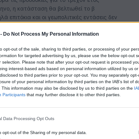
ηνο, η κατάσταση θα βελτιωθεί το β
ά επιτόκια και οι γεωπολιτικές εντάσεις δεν
.
 -
Do Not Process My Personal Information
te of Grocery Retail 2024 in Europe»,
to opt-out of the sale, sharing to third parties, or processing of your per
formation for targeted advertising by us, please use the below opt-out s
ταξύ της McKinsey και της EuroCommerce και
r selection. Please note that after your opt-out request is processed y
λέχη μια ολοκληρωμένη εικόνα της αγοράς και
eing interest-based ads based on personal information utilized by us or
ούς της έκθεσης, ερωτήθηκαν περισσότεροι
disclosed to third parties prior to your opt-out. You may separately opt-
losure of your personal information by third parties on the IAB’s list of
ές χώρες και περισσότερα από 30 στελέχη
. This information may also be disclosed by us to third parties on the
IA
από 15 χώρες σε όλη την Ευρώπη, ενώ
Participants
that may further disclose it to other third parties.
βουλοι μεγάλων αλυσίδων, απαντώντας πως
ο απαισιόδοξοι. Η έκδοση συνδυάζει την
η του κλάδου με την παγκόσμια τεχνογνωσία
l Data Processing Opt Outs
nsey. Το ζητούμενο είναι αυτή η έκθεση να
o opt-out of the Sharing of my personal data.
α να βοηθήσει τους ανθρώπους της αγοράς