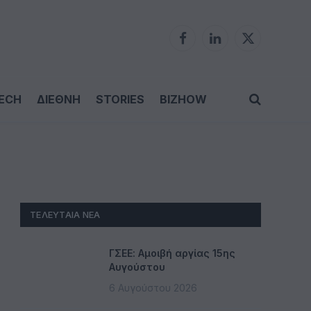
Facebook
LinkedIn
X
(Twitter)
ECH
ΔΙΕΘΝΗ
STORIES
BIZHOW
ΤΕΛΕΥΤΑΊΑ ΝΈΑ
ΓΣΕΕ: Αμοιβή αργίας 15ης
Αυγούστου
6 Αυγούστου 2026