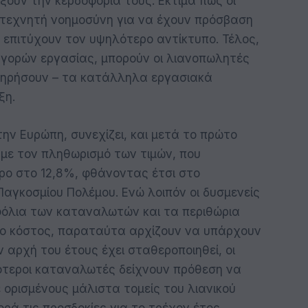
ξουν την κερδοφορία τους. Εκτιμά πως οι
ν τεχνητή νοημοσύνη για να έχουν πρόσβαση
 επιτύχουν τον υψηλότερο αντίκτυπο. Τέλος,
γορών εργασίας, μπορούν οι λιανοπωλητές
ατηρήσουν – τα κατάλληλα εργασιακά
ξη.
ην Ευρώπη, συνεχίζει, και μετά το πρώτο
 με τον πληθωρισμό των τιμών, που
όρο στο 12,8%, φθάνοντας έτσι στο
Παγκοσμίου Πολέμου. Ενώ λοιπόν οι δυσμενείς
φόλια των καταναλωτών και τα περιθώρια
νο κόστος, παραταύτα αρχίζουν να υπάρχουν
 αρχή του έτους έχει σταθεροποιηθεί, οι
γότεροι καταναλωτές δείχνουν πρόθεση να
 ορισμένους μάλιστα τομείς του λιανικού
ορά τις προσδοκίες για το τρέχον έτος