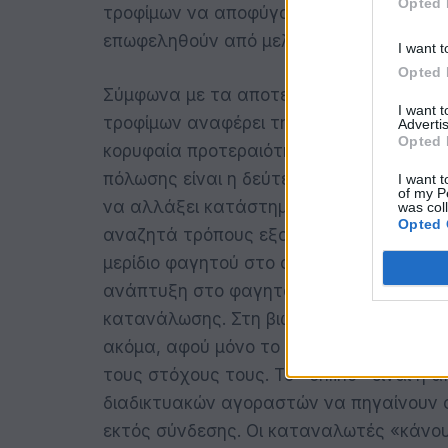
Opted 
τροφίμων να αποφύγουν τις επιπτώσεις α
επωφεληθούν από μελλοντικές ευκαιρίε
I want t
Opted 
Σύμφωνα με τα αποτελέσματα της έρευν
I want 
τροφίμων αναφέρει την αντιμετώπιση της
Advertis
Opted 
κορυφαία προτεραιότητα μεταξύ των οκ
πόλωσης είναι η δεύτερη τάση, με 1 στ
I want t
of my P
να αλλάξει κατάστημα τροφίμων τους επό
was col
Opted 
αναζητά τρόπους εξοικονόμησης χρημάτ
μερίδιο φαγητού στο στομάχι θα συνεχισ
ανάπτυξη στο φαγητό που καταναλώνεται
κατανάλωσης. Στη βιωσιμότητα σημειώθ
ακόμα, αφού μόνο το 29% των 10 κορυφαί
τους στόχους τους. Το «online» είναι η 
διαδικτυακών αγοραστών να πηγαίνουν σ
εκτός σύνδεσης. Οι καταναλωτές «κάνουν