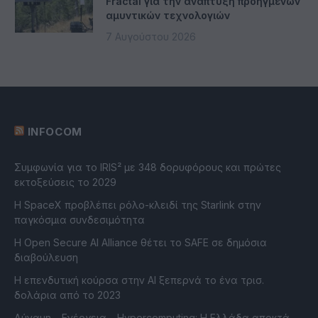
Fractal για την ανάπτυξη προηγμένων
αμυντικών τεχνολογιών
7 Αυγούστου 2026
INFOCOM
Συμφωνία για το IRIS² με 348 δορυφόρους και πρώτες
εκτοξεύσεις το 2029
Η SpaceX προβλέπει ρόλο-κλειδί της Starlink στην
παγκόσμια συνδεσιμότητα
Η Open Secure AI Alliance θέτει το SAFE σε δημόσια
διαβούλευση
Η επενδυτική κούρσα στην AI ξεπερνά το ένα τρισ.
δολάρια από το 2023
Δύναμη – Ενέργεια – Ηypercomputing: Η Ελλάδα αποκτά