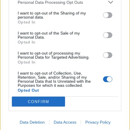
Personal Data Processing Opt Outs
Qualified Business and Life Mentor. Μάθετε
περισσότερα στο
portal.akis-angelakis.com
.
I want to opt-out of the Sharing of my
personal data.
Opted In
I want to opt-out of the Sale of my
Personal Data.
coaching
Opted In
I want to opt-out of processing my
Personal Data for Targeted Advertising.
Opted In
Facebook
Twitter
LinkedIn
Email
Reddit
Telegram
Whats
I want to opt-out of Collection, Use,
Retention, Sale, and/or Sharing of my
Personal Data that Is Unrelated with the
BizNow
Purposes for which it was collected.
Opted Out
Το BizNow.gr είναι αφιερωμένο στην ενδυνάμωση των
CONFIRM
επιχειρήσεων, βάσει της λογικής «Disruption in Action»
Data Deletion
Data Access
Privacy Policy
ΣΧΕΤΙΚΆ ΆΡΘΡΑ