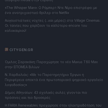
«The Whisper Man»: Ο Ρόμπερτ Ντε Νίρο επιστρέφει με
ένα ανατριχιαστικό θρίλερ στο Netflix
Αυγουστιάτικες νύχτες (…και μέρες) στα Village Cinemas:
Οι ταινίες που χαρίζουν το καλύτερο encore του
καλοκαιριού!
CITYGEN.GR
Όμιλος Σαρακάκη: Παραχώρησε το νέο Maxus T60 Max
στην ΕΠΟΜΕΑ Βιλίων
Ν. Χαρδαλιάς: «Με το Παρατηρητήριο Έργων η
Περιφέρεια αποκτά ένα πρωτοποριακό ψηφιακό εργαλείο
λογοδοσίας»
Δήμος Αθηναίων: 43 σχολικές αυλές γίνονται πιο
πράσινες και πιο δροσερές
Η FARIA Renewables προχώρησε στην ηλεκτροδότηση του