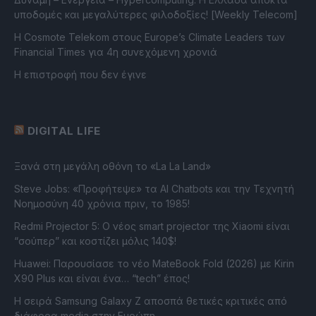
υποδομές και μεγαλύτερες φιλοδοξίες! [Weekly Telecom]
Η Cosmote Telekom στους Europe’s Climate Leaders των
Financial Times για 4η συνεχόμενη χρονιά
Η επιστροφή που δεν έγινε
DIGITAL LIFE
Ξανά στη μεγάλη οθόνη το «La La Land»
Steve Jobs: «Προφήτεψε» τα AI Chatbots και την Τεχνητή
Νοημοσύνη 40 χρόνια πριν, το 1985!
Redmi Projector 5: Ο νέος smart projector της Xiaomi είναι
“σούπερ” και κοστίζει μόλις 140$!
Huawei: Παρουσίασε το νέο MateBook Fold (2026) με Kirin
X90 Plus και είναι ένα… “tech” έπος!
Η σειρά Samsung Galaxy Z αποσπά θετικές κριτικές από
διάφορα media στην Ευρώπη