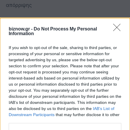
απόρριψης
Μην ξεχνάς ότι η απόρριψη είναι μια εμπειρία
που όλοι οι άνθρωποι έχουν βιώσει ή βιώνουν και
biznow.gr -
Do Not Process My Personal
Information
δεν καθορίζει την αξία σου ως άτομο. Είναι μια
ευκαιρία για ανάπτυξη, μάθηση και προσωπική
If you wish to opt-out of the sale, sharing to third parties, or
εξέλιξη. Χρησιμοποιώντας αυτές τις
processing of your personal or sensitive information for
targeted advertising by us, please use the below opt-out
στρατηγικές, μπορείς να αντιμετωπίσετε την
section to confirm your selection. Please note that after your
απόρριψη πιο αποτελεσματικά και να βγεις
opt-out request is processed you may continue seeing
δυνατότερος και περισσότερο αποτελεσματικός.
interest-based ads based on personal information utilized by
us or personal information disclosed to third parties prior to
your opt-out. You may separately opt-out of the further
Ο Άκης Αγγελάκης είναι Σύμβουλος
disclosure of your personal information by third parties on the
Συνθετικής Προσέγγισης, Συγγραφέας 40
IAB’s list of downstream participants. This information may
also be disclosed by us to third parties on the
IAB’s List of
βιβλίων και Πρόεδρος της Mentors Academy.
Downstream Participants
that may further disclose it to other
Παράλληλα, είναι ο βασικός Μέντορας στο
third parties.
διεθνώς πιστοποιημένο πρόγραμμα (mini MBA)