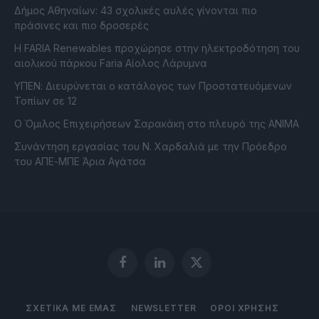
Δήμος Αθηναίων: 43 σχολικές αυλές γίνονται πιο
πράσινες και πιο δροσερές
Η FARIA Renewables προχώρησε στην ηλεκτροδότηση του
αιολικού πάρκου Faria Αίολος Λάρυμνα
ΥΠΕΝ: Διευρύνεται ο κατάλογος των Προστατευόμενων
Τοπίων σε 12
O Όμιλος Επιχειρήσεων Σαρακάκη στο πλευρό της ΑΝΙΜΑ
Συνάντηση εργασίας του Ν. Χαρδαλιά με την Πρόεδρο
του ΑΠΕ-ΜΠΕ Άρια Αγάτσα
Facebook
LinkedIn
X
(Twitter)
ΣΧΕΤΙΚΑ ΜΕ ΕΜΑΣ
NEWSLETTER
ΟΡΟΙ ΧΡΗΣΗΣ