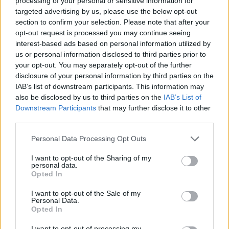
processing of your personal or sensitive information for
υποστηρίζουν τη βιωσιμότητα και την
targeted advertising by us, please use the below opt-out
καινοτομία. Ανάμεσά τους ήταν: η Ροσάννα
section to confirm your selection. Please note that after your
opt-out request is processed you may continue seeing
Μόρτογλου, Chief Executive Officer του Libra
interest-based ads based on personal information utilized by
Philanthropies, ο Στάθης Αναγνώστου, Executive
us or personal information disclosed to third parties prior to
Director, Strategy, Business Planning &
your opt-out. You may separately opt-out of the further
disclosure of your personal information by third parties on the
Transformation του ΔΕΔΔΗΕ, ο Νικόλας
IAB’s list of downstream participants. This information may
Καρύδης, Program Manager του The People’s
also be disclosed by us to third parties on the
IAB’s List of
Trust, ο Σωτήριος Στάρφας, Υπεύθυνος
Downstream Participants
that may further disclose it to other
third parties.
Στρατηγικού Σχεδιασμού στον τομέα της
Εκπαίδευσης για Ελλάδα, Μάλτα, Κύπρο της
Personal Data Processing Opt Outs
Microsoft, η Ρόζι Τσέλα, Business Manager, CSR &
I want to opt-out of the Sharing of my
University Alliances Country Lead της SAP Hellas,
personal data.
Opted In
η Χριστίνα Κωνσταντινίδου, General Manager
του BCA College, η Παναγιώτα Μπαλοπούλου,
I want to opt-out of the Sale of my
Personal Data.
Ιδρυτικό Mέλος, Nόμιμη Eκπρόσωπος της
Opted In
Eπέκεινα Xώρα ΑMΚΕ, η Αγγελική Σαββίδου,
I want to opt-out of processing my