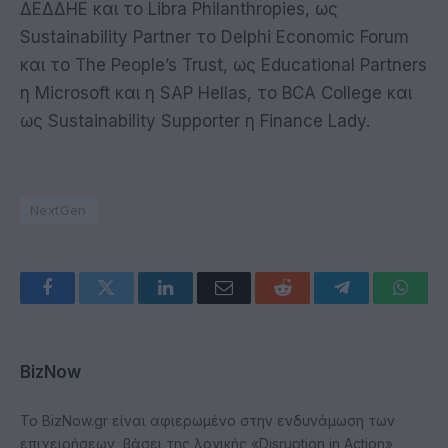
ΔΕΔΔΗΕ και το Libra Philanthropies, ως
Sustainability Partner το Delphi Economic Forum
και το The People’s Trust, ως Educational Partners
η Microsoft και η SAP Hellas, το BCA College και
ως Sustainability Supporter η Finance Lady.
NextGen
Facebook
Twitter
LinkedIn
Email
Reddit
Telegram
Whats
BizNow
Το BizNow.gr είναι αφιερωμένο στην ενδυνάμωση των
επιχειρήσεων, βάσει της λογικής «Disruption in Action»