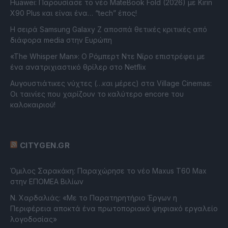
Huawei: Παρουσίασε το νέο MateBook Fold (2026) με Kirin
X90 Plus και είναι ένα… “tech” έπος!
Η σειρά Samsung Galaxy Z αποσπά θετικές κριτικές από
διάφορα media στην Ευρώπη
«The Whisper Man»: Ο Ρόμπερτ Ντε Νίρο επιστρέφει με
ένα ανατριχιαστικό θρίλερ στο Netflix
Αυγουστιάτικες νύχτες (…και μέρες) στα Village Cinemas:
Οι ταινίες που χαρίζουν το καλύτερο encore του
καλοκαιριού!
CITYGEN.GR
Όμιλος Σαρακάκη: Παραχώρησε το νέο Maxus T60 Max
στην ΕΠΟΜΕΑ Βιλίων
Ν. Χαρδαλιάς: «Με το Παρατηρητήριο Έργων η
Περιφέρεια αποκτά ένα πρωτοποριακό ψηφιακό εργαλείο
λογοδοσίας»