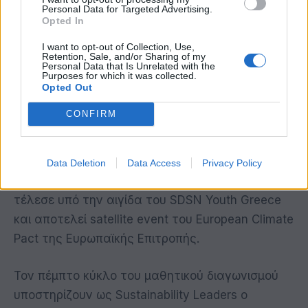
Business Developer, Personal Finance Facilitator
Personal Data for Targeted Advertising.
Opted In
της Finance Lady και ο Αλέξανδρος Νούσιας,
Managing Director του Envolve Entrepreneurship.
I want to opt-out of Collection, Use,
Retention, Sale, and/or Sharing of my
Personal Data that Is Unrelated with the
Purposes for which it was collected.
Η τελετή μεταδόθηκε ζωντανά μέσα από τα
Opted Out
επίσημα κανάλια του Envolve στο Facebook και
CONFIRM
στο YouTube , δίνοντας τη δυνατότητα σε όλη
την εκπαιδευτική κοινότητα να παρακολουθήσει
το έργο των μαθητών/τριών και των
Data Deletion
Data Access
Privacy Policy
εκπαιδευτικών τους. Η τελετή βράβευσης
τέλεσε υπό την αιγίδα του SDSN Youth Greece
και αποτελεί satellite event του European Climate
Pact της Ευρωπαϊκής Επιτροπής.
Τον πέμπτο κύκλο του μαθητικού διαγωνισμού
υποστηρίζουν ως Sustainability Leaders ο