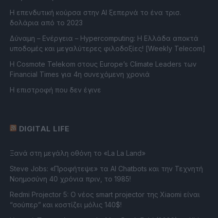
Η επενδυτική κούρσα στην AI ξεπερνά το ένα τρισ.
δολάρια από το 2023
Δύναμη – Ενέργεια – Ηypercomputing: Η Ελλάδα αποκτά
υποδομές και μεγαλύτερες φιλοδοξίες! [Weekly Telecom]
Η Cosmote Telekom στους Europe’s Climate Leaders των
Financial Times για 4η συνεχόμενη χρονιά
Η επιστροφή που δεν έγινε
DIGITAL LIFE
Ξανά στη μεγάλη οθόνη το «La La Land»
Steve Jobs: «Προφήτεψε» τα AI Chatbots και την Τεχνητή
Νοημοσύνη 40 χρόνια πριν, το 1985!
Redmi Projector 5: Ο νέος smart projector της Xiaomi είναι
“σούπερ” και κοστίζει μόλις 140$!