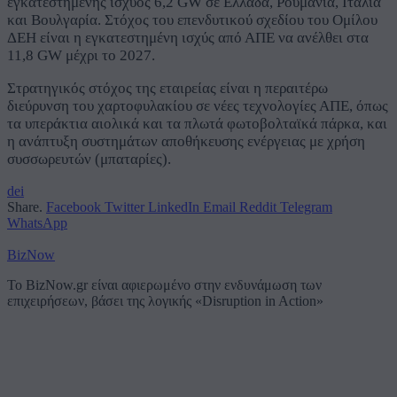
εγκατεστημένης ισχύος 6,2 GW σε Ελλάδα, Ρουμανία, Ιταλία
και Βουλγαρία. Στόχος του επενδυτικού σχεδίου του Ομίλου
ΔΕΗ είναι η εγκατεστημένη ισχύς από ΑΠΕ να ανέλθει στα
11,8 GW μέχρι το 2027.
Στρατηγικός στόχος της εταιρείας είναι η περαιτέρω
διεύρυνση του χαρτοφυλακίου σε νέες τεχνολογίες ΑΠΕ, όπως
τα υπεράκτια αιολικά και τα πλωτά φωτοβολταϊκά πάρκα, και
η ανάπτυξη συστημάτων αποθήκευσης ενέργειας με χρήση
συσσωρευτών (μπαταρίες).
dei
Share.
Facebook
Twitter
LinkedIn
Email
Reddit
Telegram
WhatsApp
BizNow
Το BizNow.gr είναι αφιερωμένο στην ενδυνάμωση των
επιχειρήσεων, βάσει της λογικής «Disruption in Action»