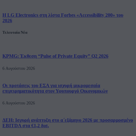
Η LG Electronics στη λίστα Forbes «Accessibility 200» του
2026
Τελευταία Νέα
KPMG: Έκθεση “Pulse of Private Equity” Q2 2026
6 Αυγούστου 2026
Οι προτάσεις του ΕΣΑ για ισχυρή μικρομεσαία
επιχειρηματικότητα στον Υφυπουργό Οικονομικών
6 Αυγούστου 2026
ΔΕΗ: Ισχυρή ανάπτυξη στο α΄εξάμηνο 2026 με προσαρμοσμένο
EBITDA στα €1,2 δισ.