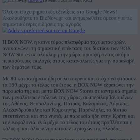
By
BizNow
19 Μαΐου 2025
2 Mins Read
Όλες οι επιχειρηματικές εξελίξεις στο Google News!
Ακολουθήστε το BizNow.gr και ενημερωθείτε άμεσα για τις
σημαντικότερες ειδήσεις της αγοράς
Η BOX NOW, η καινοτόμος πλατφόρμα ταχυμεταφορών,
ανακοινώνει τη σημαντική επέκταση του δικτύου των BOX
NOW Stores σε ολόκληρη την χώρα, προσφέροντας ακόμα
περισσότερες επιλογές στους καταναλωτές για την παραλαβή
των δεμάτων τους.
Με 80 καταστήματα ήδη σε λειτουργία και στόχο να φτάσουν
τα 150 μέχρι το τέλος του έτους, η BOX NOW εδραιώνει την
παρουσία της και με τα BOX NOW Stores σε κεντρικά σημεία
των μεγαλύτερων πόλεων της χώρας, συμπεριλαμβανομένων
της Αθήνας, Θεσσαλονίκης, Πάτρας, Καλαμάτας, Λάρισας,
Αλεξανδρούπολης και Κομοτηνής. Παράλληλα, το δίκτυο
επεκτείνεται και στα νησιά, με παρουσία ήδη στην Κρήτη και
την Κεφαλονιά, ενώ μέχρι το τέλος του έτους προβλέπεται η
κάλυψη και άλλων νησιωτικών περιοχών της Ελλάδας.