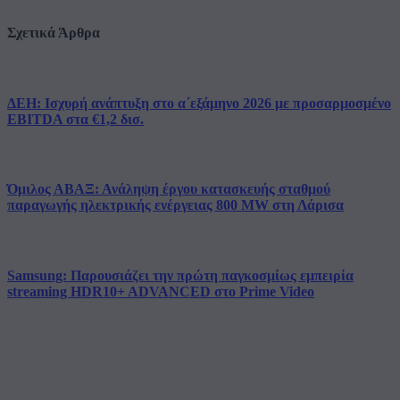
Σχετικά Άρθρα
ΔΕΗ: Ισχυρή ανάπτυξη στο α΄εξάμηνο 2026 με προσαρμοσμένο
EBITDA στα €1,2 δισ.
Όμιλος ΑΒΑΞ: Ανάληψη έργου κατασκευής σταθμού
παραγωγής ηλεκτρικής ενέργειας 800 ΜW στη Λάρισα
Samsung: Παρουσιάζει την πρώτη παγκοσμίως εμπειρία
streaming HDR10+ ADVANCED στο Prime Video