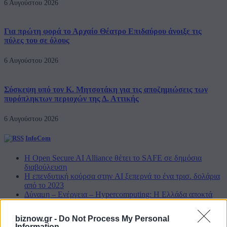
6 Αυγούστου 2026
Για πρώτη φορά το Αρχαίο Θέατρο Επιδαύρου άνοιξε τις
πύλες του σε όλους
6 Αυγούστου 2026
Σύσκεψη υπό τον Κ. Μητσοτάκη για τις αποζημιώσεις των
πυρόπληκτων περιοχών της Δ. Αττικής
6 Αυγούστου 2026
InfoCom
Η Open Secure AI Alliance θέτει το SAFE σε δημόσια
διαβούλευση
Η επενδυτική κούρσα στην AI ξεπερνά το ένα τρισ. δολάρια
από το 2023
Δύναμη – Ενέργεια – Ηypercomputing: Η Ελλάδα αποκτά
υποδομές και μεγαλύτερες φιλοδοξίες! [Weekly Telecom]
Η Cosmote Telekom στους Europe’s Climate Leaders των
biznow.gr -
Do Not Process My Personal
Financial Times για 4η συνεχόμενη χρονιά
Information