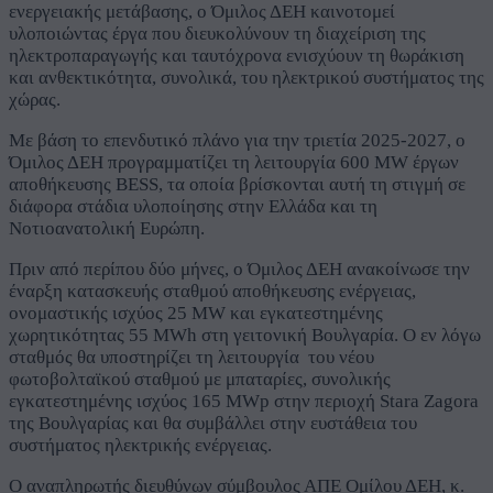
ενεργειακής μετάβασης, ο Όμιλος ΔΕΗ καινοτομεί
υλοποιώντας έργα που διευκολύνουν τη διαχείριση της
ηλεκτροπαραγωγής και ταυτόχρονα ενισχύουν τη θωράκιση
και ανθεκτικότητα, συνολικά, του ηλεκτρικού συστήματος της
χώρας.
Με βάση το επενδυτικό πλάνο για την τριετία 2025-2027, ο
Όμιλος ΔΕΗ προγραμματίζει τη λειτουργία 600 MW έργων
αποθήκευσης BESS, τα οποία βρίσκονται αυτή τη στιγμή σε
διάφορα στάδια υλοποίησης στην Ελλάδα και τη
Νοτιοανατολική Ευρώπη.
Πριν από περίπου δύο μήνες, ο Όμιλος ΔΕΗ ανακοίνωσε την
έναρξη κατασκευής σταθμού αποθήκευσης ενέργειας,
ονομαστικής ισχύος 25 MW και εγκατεστημένης
χωρητικότητας 55 MWh στη γειτονική Βουλγαρία. Ο εν λόγω
σταθμός θα υποστηρίζει τη λειτουργία του νέου
φωτοβολταϊκού σταθμού με μπαταρίες, συνολικής
εγκατεστημένης ισχύος 165 MWp στην περιοχή Stara Zagora
της Βουλγαρίας και θα συμβάλλει στην ευστάθεια του
συστήματος ηλεκτρικής ενέργειας.
Ο αναπληρωτής διευθύνων σύμβουλος ΑΠΕ Ομίλου ΔΕΗ, κ.