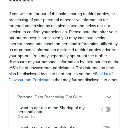
Η επιστροφή που δεν έγινε
diadikasia: ο Αριστόδημος Θωμόπουλος αναλαμβάνει
Διευθύνων Σύμβουλος
If you wish to opt-out of the sale, sharing to third parties, or
Υπουργείο Ψηφιακής Διακυβέρνησης & ΤΝ: οι βασικοί
processing of your personal or sensitive information for
άξονες του νέου Εθνικού Διαστημικού Προγράμματος
targeted advertising by us, please use the below opt-out
section to confirm your selection. Please note that after your
Digital Life
opt-out request is processed you may continue seeing
interest-based ads based on personal information utilized by
Η Monopoly γίνεται τηλεπαιχνίδι στο Netflix με έπαθλο 2
us or personal information disclosed to third parties prior to
εκατομμύρια δολάρια
Νέες πληροφορίες για το smart speaker της OpenAI
your opt-out. You may separately opt-out of the further
TCL MOVETIME MT48: Η επιλογή που κερδίζει την
disclosure of your personal information by third parties on the
εμπιστοσύνη όλο και περισσότερων οικογενειών
IAB’s list of downstream participants. This information may
Η Samsung παρουσιάζει την πρώτη παγκοσμίως εμπειρία
also be disclosed by us to third parties on the
IAB’s List of
streaming HDR10+ ADVANCED στο Prime Video
Downstream Participants
that may further disclose it to other
LG XBOOM RNC9… Και το καλοκαίρι στο εξοχικό αποκτά
third parties.
ρυθμό!
Warhammer 40.000: Η Amazon ετοιμάζει animated σειρά με
τον Henry Cavill στο πλευρό της παραγωγής
Personal Data Processing Opt Outs
ΕΕ: Apple Watch και AirPods δεν θα χρειαστούν
αποσπώμενη μπαταρία
I want to opt-out of the Sharing of my
personal data.
Opted In
CityGen.gr
I want to opt-out of the Sale of my