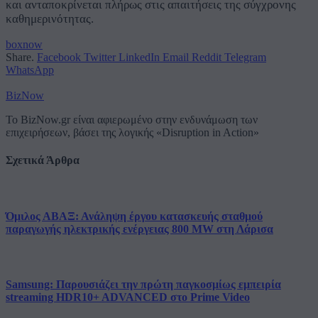
και ανταποκρίνεται πλήρως στις απαιτήσεις της σύγχρονης
καθημερινότητας.
boxnow
Share.
Facebook
Twitter
LinkedIn
Email
Reddit
Telegram
WhatsApp
BizNow
Το BizNow.gr είναι αφιερωμένο στην ενδυνάμωση των
επιχειρήσεων, βάσει της λογικής «Disruption in Action»
Σχετικά Άρθρα
Όμιλος ΑΒΑΞ: Ανάληψη έργου κατασκευής σταθμού
παραγωγής ηλεκτρικής ενέργειας 800 ΜW στη Λάρισα
Samsung: Παρουσιάζει την πρώτη παγκοσμίως εμπειρία
streaming HDR10+ ADVANCED στο Prime Video