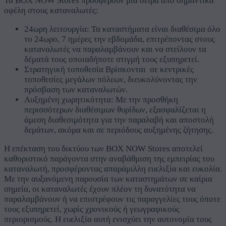
Τα BOX NOW Stores προσφέρουν μια σειρά από σημαντικά
οφέλη στους καταναλωτές:
24ωρη λειτουργία: Τα καταστήματα είναι διαθέσιμα όλο
το 24ωρο, 7 ημέρες την εβδομάδα, επιτρέποντας στους
καταναλωτές να παραλαμβάνουν και να στείλουν τα
δέματά τους οποιαδήποτε στιγμή τους εξυπηρετεί.
Στρατηγική τοποθεσία Βρίσκονται σε κεντρικές
τοποθεσίες μεγάλων πόλεων, διευκολύνοντας την
πρόσβαση των καταναλωτών.
Αυξημένη χωρητικότητα: Με την προσθήκη
περισσότερων διαθέσιμων θυρίδων, εξασφαλίζεται η
άμεση διαθεσιμότητα για την παραλαβή και αποστολή
δεμάτων, ακόμα και σε περιόδους αυξημένης ζήτησης.
Η επέκταση του δικτύου των BOX NOW Stores αποτελεί
καθοριστικό παράγοντα στην αναβάθμιση της εμπειρίας του
καταναλωτή, προσφέροντας απαράμιλλη ευελιξία και ευκολία.
Με την αυξανόμενη παρουσία των καταστημάτων σε καίρια
σημεία, οι καταναλωτές έχουν πλέον τη δυνατότητα να
παραλαμβάνουν ή να επιστρέφουν τις παραγγελίες τους όποτε
τους εξυπηρετεί, χωρίς χρονικούς ή γεωγραφικούς
περιορισμούς. Η ευελιξία αυτή ενισχύει την αυτονομία τους