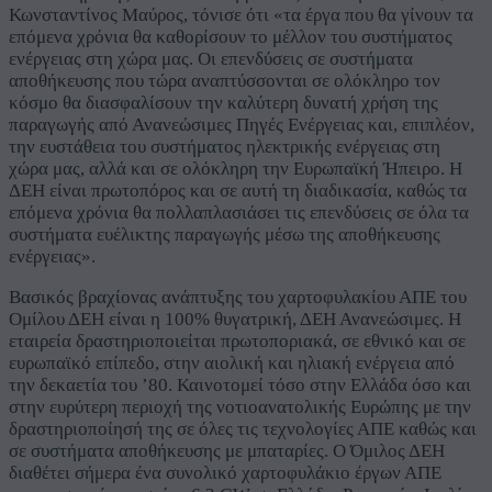
Κωνσταντίνος Μαύρος, τόνισε ότι «τα έργα που θα γίνουν τα
επόμενα χρόνια θα καθορίσουν το μέλλον του συστήματος
ενέργειας στη χώρα μας. Οι επενδύσεις σε συστήματα
αποθήκευσης που τώρα αναπτύσσονται σε ολόκληρο τον
κόσμο θα διασφαλίσουν την καλύτερη δυνατή χρήση της
παραγωγής από Ανανεώσιμες Πηγές Ενέργειας και, επιπλέον,
την ευστάθεια του συστήματος ηλεκτρικής ενέργειας στη
χώρα μας, αλλά και σε ολόκληρη την Ευρωπαϊκή Ήπειρο. Η
ΔΕΗ είναι πρωτοπόρος και σε αυτή τη διαδικασία, καθώς τα
επόμενα χρόνια θα πολλαπλασιάσει τις επενδύσεις σε όλα τα
συστήματα ευέλικτης παραγωγής μέσω της αποθήκευσης
ενέργειας».
Βασικός βραχίονας ανάπτυξης του χαρτοφυλακίου ΑΠΕ του
Ομίλου ΔΕΗ είναι η 100% θυγατρική, ΔΕΗ Ανανεώσιμες. Η
εταιρεία δραστηριοποιείται πρωτοποριακά, σε εθνικό και σε
ευρωπαϊκό επίπεδο, στην αιολική και ηλιακή ενέργεια από
την δεκαετία του ’80. Καινοτομεί τόσο στην Ελλάδα όσο και
στην ευρύτερη περιοχή της νοτιοανατολικής Ευρώπης με την
δραστηριοποίησή της σε όλες τις τεχνολογίες ΑΠΕ καθώς και
σε συστήματα αποθήκευσης με μπαταρίες. O Όμιλος ΔΕΗ
διαθέτει σήμερα ένα συνολικό χαρτοφυλάκιο έργων ΑΠΕ