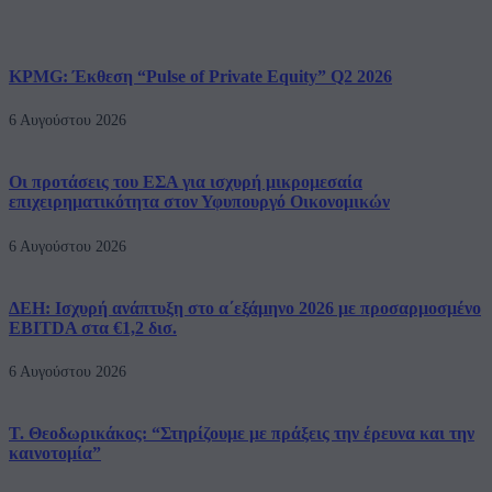
KPMG: Έκθεση “Pulse of Private Equity” Q2 2026
6 Αυγούστου 2026
Οι προτάσεις του ΕΣΑ για ισχυρή μικρομεσαία
επιχειρηματικότητα στον Υφυπουργό Οικονομικών
6 Αυγούστου 2026
ΔΕΗ: Ισχυρή ανάπτυξη στο α΄εξάμηνο 2026 με προσαρμοσμένο
EBITDA στα €1,2 δισ.
6 Αυγούστου 2026
Τ. Θεοδωρικάκος: “Στηρίζουμε με πράξεις την έρευνα και την
καινοτομία”