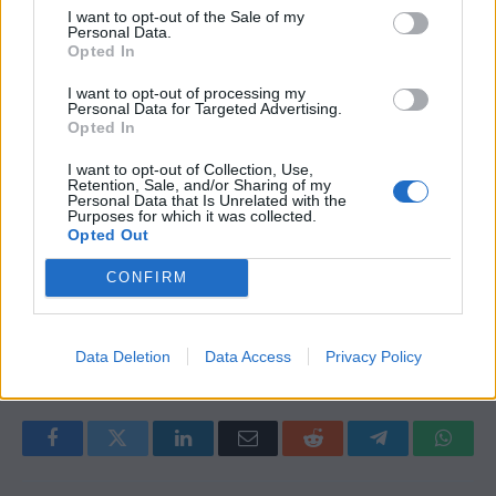
I want to opt-out of the Sale of my
Personal Data.
Η έρευνα διενεργήθηκε από την εταιρεία
Opted In
«Netrino», στο διάστημα μεταξύ 29 Απριλίου
I want to opt-out of processing my
έως 13 Μαΐου 2024. Το μέγεθος του δείγματος
Personal Data for Targeted Advertising.
Opted In
ήταν 2.369 συνεντεύξεις, που συλλέχθηκαν με
τη μέθοδο της αυτοσυμπλήρωσης ηλεκτρονικού
I want to opt-out of Collection, Use,
Retention, Sale, and/or Sharing of my
ερωτηματολογίου, από 1.490 από επιχειρήσεις,
Personal Data that Is Unrelated with the
Purposes for which it was collected.
719 από χρήστες της ΥμΣ και 160 από στελέχη
Opted Out
των Επιμελητηρίων.
CONFIRM
BEA
Data Deletion
Data Access
Privacy Policy
Facebook
Twitter
LinkedIn
Email
Reddit
Telegram
Whats