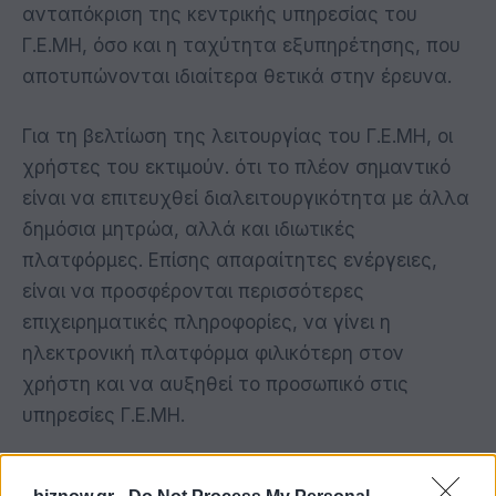
ανταπόκριση της κεντρικής υπηρεσίας του
Γ.Ε.ΜΗ, όσο και η ταχύτητα εξυπηρέτησης, που
αποτυπώνονται ιδιαίτερα θετικά στην έρευνα.
Για τη βελτίωση της λειτουργίας του Γ.Ε.ΜΗ, οι
χρήστες του εκτιμούν. ότι το πλέον σημαντικό
είναι να επιτευχθεί διαλειτουργικότητα με άλλα
δημόσια μητρώα, αλλά και ιδιωτικές
πλατφόρμες. Επίσης απαραίτητες ενέργειες,
είναι να προσφέρονται περισσότερες
επιχειρηματικές πληροφορίες, να γίνει η
ηλεκτρονική πλατφόρμα φιλικότερη στον
χρήστη και να αυξηθεί το προσωπικό στις
υπηρεσίες Γ.Ε.ΜΗ.
Μεταξύ χρήσης της ηλεκτρονικής πλατφόρμας