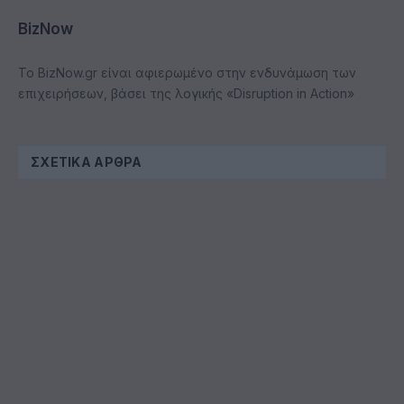
BizNow
Το BizNow.gr είναι αφιερωμένο στην ενδυνάμωση των
επιχειρήσεων, βάσει της λογικής «Disruption in Action»
ΣΧΕΤΙΚΆ ΆΡΘΡΑ