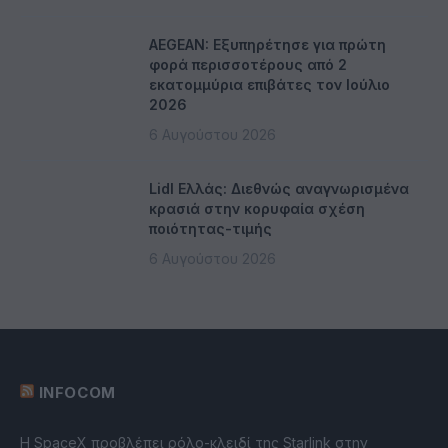
AEGEAN: Εξυπηρέτησε για πρώτη
φορά περισσοτέρους από 2
εκατομμύρια επιβάτες τον Ιούλιο
2026
6 Αυγούστου 2026
Lidl Ελλάς: Διεθνώς αναγνωρισμένα
κρασιά στην κορυφαία σχέση
ποιότητας-τιμής
6 Αυγούστου 2026
INFOCOM
Η SpaceX προβλέπει ρόλο-κλειδί της Starlink στην