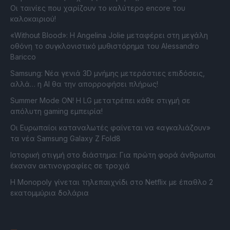
Οι ταινίες που χαρίζουν το καλύτερο encore του
καλοκαιριού!
«Without Blood»: Η Angelina Jolie μεταφέρει στη μεγάλη
οθόνη το συγκλονιστικό μυθιστόρημα του Alessandro
Baricco
Samsung: Νέα γενιά 3D μνήμης μετεράστιες επιδόσεις,
αλλά… η AI θα την απορροφήσει πλήρως!
Summer Mode ON! Η LG μετατρέπει κάθε στιγμή σε
απόλυτη gaming εμπειρία!
Οι Ευρωπαίοι καταναλωτές φαίνεται να «αγκαλιάζουν»
τα νέα Samsung Galaxy Z Fold8
Ιστορική στιγμή στο διάστημα: Για πρώτη φορά άνθρωποι
έκαναν ακτινογραφίες σε τροχιά
Η Monopoly γίνεται τηλεπαιχνίδι στο Netflix με έπαθλο 2
εκατομμύρια δολάρια