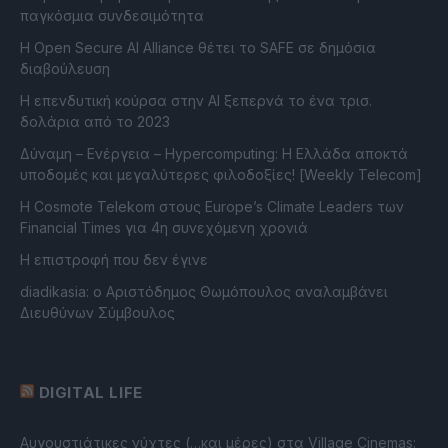
παγκόσμια συνδεσιμότητα
Η Open Secure AI Alliance θέτει το SAFE σε δημόσια
διαβούλευση
Η επενδυτική κούρσα στην AI ξεπερνά το ένα τρισ.
δολάρια από το 2023
Δύναμη – Ενέργεια – Ηypercomputing: Η Ελλάδα αποκτά
υποδομές και μεγαλύτερες φιλοδοξίες! [Weekly Telecom]
Η Cosmote Telekom στους Europe’s Climate Leaders των
Financial Times για 4η συνεχόμενη χρονιά
Η επιστροφή που δεν έγινε
diadikasia: ο Αριστόδημος Θωμόπουλος αναλαμβάνει
Διευθύνων Σύμβουλος
DIGITAL LIFE
Αυγουστιάτικες νύχτες (…και μέρες) στα Village Cinemas: