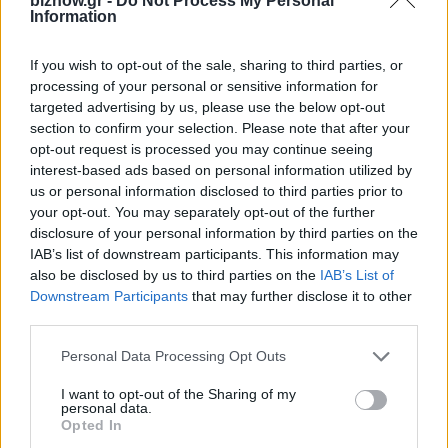
biznow.gr -
Do Not Process My Personal
και της προσέλευσης σε υπηρεσία του
Information
επιμελητηρίου, οι επιχειρήσεις προτιμούν στη
συντριπτική τους πλειοψηφία (από 60% έως και
If you wish to opt-out of the sale, sharing to third parties, or
processing of your personal or sensitive information for
77%) την εξ’ αποστάσεως εξυπηρέτηση.
targeted advertising by us, please use the below opt-out
Ειδικότερα για σημαντικές υπηρεσίες όπως η
section to confirm your selection. Please note that after your
Καταχώριση Καταστατικού & Μεταβολών, η
opt-out request is processed you may continue seeing
interest-based ads based on personal information utilized by
αίτηση έκδοσης πιστοποιητικών/ Αντιγράφων, οι
us or personal information disclosed to third parties prior to
Πληρωμές / Ετήσιο τέλος τήρησης μερίδας και η
your opt-out. You may separately opt-out of the further
Σύσταση εταιρείας, 4 στις 10 επιχειρήσεις,
disclosure of your personal information by third parties on the
IAB’s list of downstream participants. This information may
αναζητούν μόνο, ή και, τις δια ζώσης υπηρεσίες
also be disclosed by us to third parties on the
IAB’s List of
από τα επιμελητήρια.
Downstream Participants
that may further disclose it to other
third parties.
Τέλος, η συντριπτική πλειοψηφία των
Personal Data Processing Opt Outs
συμμετεχόντων (από 65% έως 78%), εκτιμά ότι
I want to opt-out of the Sharing of my
το Γ.Ε.ΜΗ και η ΥμΣ υπάγεται στην Κεντρική
personal data.
Opted In
Ένωση Επιμελητηρίων.