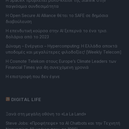
Η SpaceX προβλέπει ρόλο-κλειδί της Starlink στην
παγκόσμια συνδεσιμότητα
Η Open Secure AI Alliance θέτει το SAFE σε δημόσια
διαβούλευση
Η επενδυτική κούρσα στην AI ξεπερνά το ένα τρισ.
δολάρια από το 2023
Δύναμη – Ενέργεια – Ηypercomputing: Η Ελλάδα αποκτά
υποδομές και μεγαλύτερες φιλοδοξίες! [Weekly Telecom]
Η Cosmote Telekom στους Europe’s Climate Leaders των
Financial Times για 4η συνεχόμενη χρονιά
Η επιστροφή που δεν έγινε
DIGITAL LIFE
Ξανά στη μεγάλη οθόνη το «La La Land»
Steve Jobs: «Προφήτεψε» τα AI Chatbots και την Τεχνητή