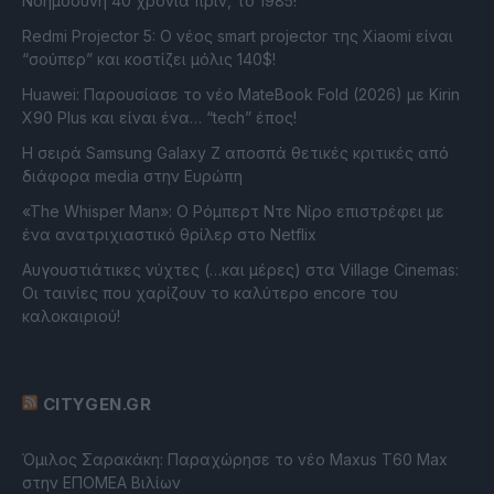
Νοημοσύνη 40 χρόνια πριν, το 1985!
Redmi Projector 5: Ο νέος smart projector της Xiaomi είναι
“σούπερ” και κοστίζει μόλις 140$!
Huawei: Παρουσίασε το νέο MateBook Fold (2026) με Kirin
X90 Plus και είναι ένα… “tech” έπος!
Η σειρά Samsung Galaxy Z αποσπά θετικές κριτικές από
διάφορα media στην Ευρώπη
«The Whisper Man»: Ο Ρόμπερτ Ντε Νίρο επιστρέφει με
ένα ανατριχιαστικό θρίλερ στο Netflix
Αυγουστιάτικες νύχτες (…και μέρες) στα Village Cinemas:
Οι ταινίες που χαρίζουν το καλύτερο encore του
καλοκαιριού!
CITYGEN.GR
Όμιλος Σαρακάκη: Παραχώρησε το νέο Maxus T60 Max
στην ΕΠΟΜΕΑ Βιλίων