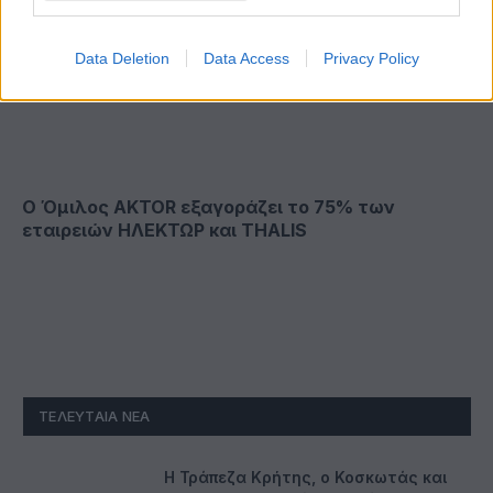
Data Deletion
Data Access
Privacy Policy
Ο Όμιλος AKTOR εξαγοράζει το 75% των
εταιρειών ΗΛΕΚΤΩΡ και THALIS
ΤΕΛΕΥΤΑΊΑ ΝΈΑ
Η Τράπεζα Κρήτης, ο Κοσκωτάς και