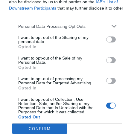
also be disclosed by us to third parties on the
IAB’s List of
Η νέα σειρά foldables της Samsung διαθέσιμη στη
Downstream Participants
that may further disclose it to other
Vodafone
third parties.
Personal Data Processing Opt Outs
I want to opt-out of the Sharing of my
personal data.
Opted In
I want to opt-out of the Sale of my
Personal Data.
Opted In
I want to opt-out of processing my
Personal Data for Targeted Advertising.
Opted In
Samsung: Επίσημη κυκλοφορία των Galaxy Z
I want to opt-out of Collection, Use,
Fold8 Ultra, Fold8, Flip8, Watch Ultra2 και Watch9
Retention, Sale, and/or Sharing of my
Personal Data that Is Unrelated with the
Purposes for which it was collected.
Opted Out
CONFIRM