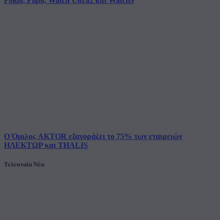
Fold8, Flip8, Watch Ultra2 και Watch9
Ο Όμιλος AKTOR εξαγοράζει το 75% των εταιρειών
ΗΛΕΚΤΩΡ και THALIS
Τελευταία Νέα