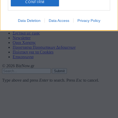
Τοπίων σε 12
CONFIRM
O Όμιλος Επιχειρήσεων Σαρακάκη στο πλευρό της ΑΝΙΜΑ
Συνάντηση εργασίας του Ν. Χαρδαλιά με την Πρόεδρο του
ΑΠΕ-ΜΠΕ Άρια Αγάτσα
Data Deletion
Data Access
Privacy Policy
Facebook
LinkedIn
X (Twitter)
Σχετικα με εμας
Newsletter
Οροι Χρησης
Προστασια Προσωπικων Δεδομενων
Πολιτικη για τα Cookies
Επικοινωνια
© 2026 BizNow.gr
Submit
Type above and press
Enter
to search. Press
Esc
to cancel.