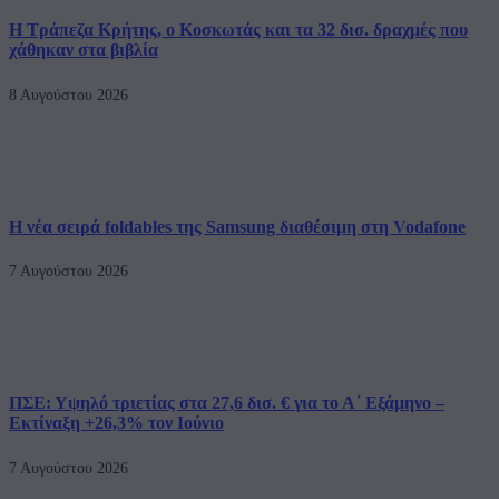
Η Τράπεζα Κρήτης, ο Κοσκωτάς και τα 32 δισ. δραχμές που
χάθηκαν στα βιβλία
8 Αυγούστου 2026
Η νέα σειρά foldables της Samsung διαθέσιμη στη Vodafone
7 Αυγούστου 2026
ΠΣΕ: Υψηλό τριετίας στα 27,6 δισ. € για το Α΄ Εξάμηνο –
Εκτίναξη +26,3% τον Ιούνιο
7 Αυγούστου 2026