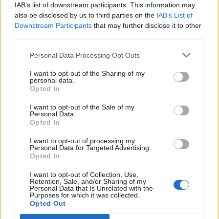
IAB’s list of downstream participants. This information may
και iPad
Το ρομπότ που ανοίγει σακούλες και φτιάχνει LEGO μας
also be disclosed by us to third parties on the
IAB’s List of
φέρνει πιο κοντά στο μέλλον
Downstream Participants
that may further disclose it to other
Ξανά στη μεγάλη οθόνη το «La La Land»
third parties.
Steve Jobs: «Προφήτεψε» τα AI Chatbots και την Τεχνητή
Νοημοσύνη 40 χρόνια πριν, το 1985!
Personal Data Processing Opt Outs
Redmi Projector 5: Ο νέος smart projector της Xiaomi είναι
“σούπερ” και κοστίζει μόλις 140$!
I want to opt-out of the Sharing of my
Huawei: Παρουσίασε το νέο MateBook Fold (2026) με Kirin
personal data.
X90 Plus και είναι ένα… “tech” έπος!
Opted In
Η σειρά Samsung Galaxy Z αποσπά θετικές κριτικές από
διάφορα media στην Ευρώπη
I want to opt-out of the Sale of my
Personal Data.
Opted In
CityGen.gr
I want to opt-out of processing my
Όμιλος Σαρακάκη: Παραχώρησε το νέο Maxus T60 Max
Personal Data for Targeted Advertising.
στην ΕΠΟΜΕΑ Βιλίων
Opted In
Ν. Χαρδαλιάς: «Με το Παρατηρητήριο Έργων η Περιφέρεια
αποκτά ένα πρωτοποριακό ψηφιακό εργαλείο λογοδοσίας»
I want to opt-out of Collection, Use,
Δήμος Αθηναίων: 43 σχολικές αυλές γίνονται πιο πράσινες
Retention, Sale, and/or Sharing of my
και πιο δροσερές
Personal Data that Is Unrelated with the
Η FARIA Renewables προχώρησε στην ηλεκτροδότηση του
Purposes for which it was collected.
αιολικού πάρκου Faria Αίολος Λάρυμνα
Opted Out
ΥΠΕΝ: Διευρύνεται ο κατάλογος των Προστατευόμενων