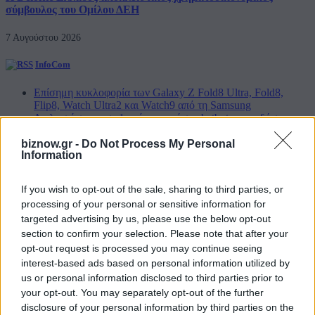
σύμβουλος του Ομίλου ΔΕΗ
7 Αυγούστου 2026
InfoCom
Επίσημη κυκλοφορία των Galaxy Z Fold8 Ultra, Fold8,
Flip8, Watch Ultra2 και Watch9 από τη Samsung
Διπλασιάστηκε σε 1 χρόνο η χρήση chatbots για ειδήσεις
στην Ελλάδα
Συμφωνία για το IRIS² με 348 δορυφόρους και πρώτες
biznow.gr -
Do Not Process My Personal
Information
εκτοξεύσεις το 2029
Πόσο ασφαλής είναι η Τεχνητή Νοημοσύνη σήμερα και τι
πρέπει να γνωρίζετε το 2026
If you wish to opt-out of the sale, sharing to third parties, or
Η SpaceX προβλέπει ρόλο-κλειδί της Starlink στην
processing of your personal or sensitive information for
παγκόσμια συνδεσιμότητα
18η συνεχόμενη χρονιά για τον ΟΤΕ στη διεθνή σειρά
targeted advertising by us, please use the below opt-out
δεικτών FTSE4Good
section to confirm your selection. Please note that after your
Οι Ευρωπαίοι καταναλωτές φαίνεται να αγκαλιάζουν τα νέα
opt-out request is processed you may continue seeing
Samsung Galaxy Z Fold8
interest-based ads based on personal information utilized by
us or personal information disclosed to third parties prior to
Digital Life
your opt-out. You may separately opt-out of the further
disclosure of your personal information by third parties on the
Η Roblox φέρνει τη δημιουργία παιχνιδιών με ΑΙ σε iPhone