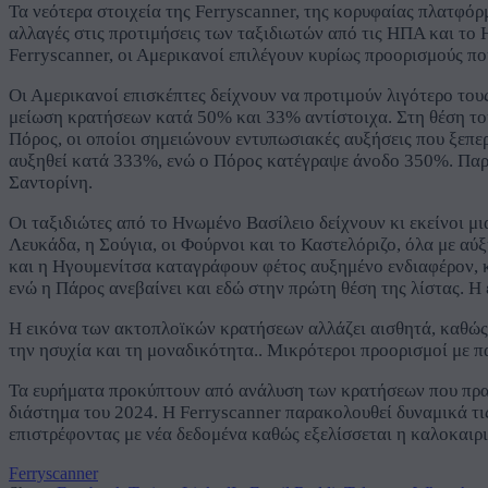
Τα νεότερα στοιχεία της Ferryscanner, της κορυφαίας πλατφόρ
αλλαγές στις προτιμήσεις των ταξιδιωτών από τις ΗΠΑ και το 
Ferryscanner, οι Αμερικανοί επιλέγουν κυρίως προορισμούς πο
Οι Αμερικανοί επισκέπτες δείχνουν να προτιμούν λιγότερο το
μείωση κρατήσεων κατά 50% και 33% αντίστοιχα. Στη θέση του
Πόρος, οι οποίοι σημειώνουν εντυπωσιακές αυξήσεις που ξεπερ
αυξηθεί κατά 333%, ενώ ο Πόρος κατέγραψε άνοδο 350%. Παρά
Σαντορίνη.
Οι ταξιδιώτες από το Ηνωμένο Βασίλειο δείχνουν κι εκείνοι μι
Λευκάδα, η Σούγια, οι Φούρνοι και το Καστελόριζο, όλα με 
και η Ηγουμενίτσα καταγράφουν φέτος αυξημένο ενδιαφέρον, κ
ενώ η Πάρος ανεβαίνει και εδώ στην πρώτη θέση της λίστας. 
Η εικόνα των ακτοπλοϊκών κρατήσεων αλλάζει αισθητά, καθώς ο
την ησυχία και τη μοναδικότητα.. Μικρότεροι προορισμοί με 
Τα ευρήματα προκύπτουν από ανάλυση των κρατήσεων που πραγ
διάστημα του 2024. Η Ferryscanner παρακολουθεί δυναμικά τις
επιστρέφοντας με νέα δεδομένα καθώς εξελίσσεται η καλοκαιρι
Ferryscanner