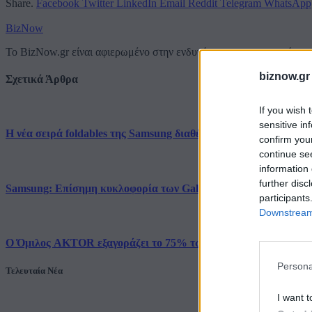
Share.
Facebook
Twitter
LinkedIn
Email
Reddit
Telegram
WhatsApp
BizNow
Το BizNow.gr είναι αφιερωμένο στην ενδυνάμωση των επιχειρήσεων,
biznow.gr
Σχετικά Άρθρα
If you wish 
sensitive in
Η νέα σειρά foldables της Samsung διαθέσιμη στη Vodafone
confirm you
continue se
information 
further disc
Samsung: Επίσημη κυκλοφορία των Galaxy Z Fold8 Ultra, Fold8
participants
Downstream 
Ο Όμιλος AKTOR εξαγοράζει το 75% των εταιρειών ΗΛΕΚΤΩ
Persona
Τελευταία Νέα
I want t