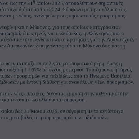
η
ίου έως την 31
Μαΐου 2025, αποκαλύπτουν σημαντικές
ντίστοιχο διάστημα του 2024. Σύμφωνα με την ανάλυση της
ονται με νέους, ανεξερεύνητους νησιωτικούς προορισμούς.
ντορίνη και η Μύκονος, για τους οποίους καταγράφεται
οορισμοί, όπως η Αίγινα, η Σκόπελος, η Αλόννησος και ο
υθεντικότητα. Ενδεικτικά, οι κρατήσεις για την Αίγινα έχουν
των Αμερικανών, ξεπερνώντας τόσο τη Μύκονο όσο και τη
τους μετατοπίζεται σε λιγότερο τουριστικά μέρη, όπως η
σε αύξηση 1.167% σε σχέση με πέρυσι. Ταυτόχρονα, η Τήνος
τερων προορισμών για ταξιδιώτες από το Ηνωμένο Βασίλειο,
ταξιδιωτών με έντονη διάθεση για ανακάλυψη νέων προορισμών.
τούν νέες εμπειρίες, δίνοντας έμφαση στην αυθεντικότητα,
ικά το τοπίο του ελληνικού τουρισμού.
αρίου έως 31 Μαΐου 2025, σε σύγκριση με το αντίστοιχο
ει τις μεταβολές στη συμπεριφορά των ταξιδιωτών,