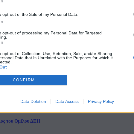
In
o opt-out of the Sale of my Personal Data.
In
to opt-out of processing my Personal Data for Targeted
αξη +26,3% τον Ιούνιο
ing.
In
o opt-out of Collection, Use, Retention, Sale, and/or Sharing
ersonal Data that Is Unrelated with the Purposes for which it
lected.
 των 2 GW
Out
CONFIRM
ofia South Ring Mall
Data Deletion
Data Access
Privacy Policy
λος του Ομίλου ΔΕΗ