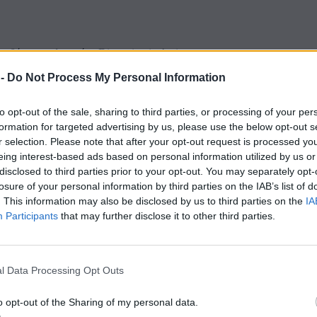
 βάσει της λογικής «Disruption in Action»
 -
Do Not Process My Personal Information
to opt-out of the sale, sharing to third parties, or processing of your per
formation for targeted advertising by us, please use the below opt-out s
r selection. Please note that after your opt-out request is processed y
eing interest-based ads based on personal information utilized by us or
disclosed to third parties prior to your opt-out. You may separately opt-
losure of your personal information by third parties on the IAB’s list of
, Flip8, Watch Ultra2 και Watch9
. This information may also be disclosed by us to third parties on the
IA
Participants
that may further disclose it to other third parties.
Ρ και THALIS
l Data Processing Opt Outs
o opt-out of the Sharing of my personal data.