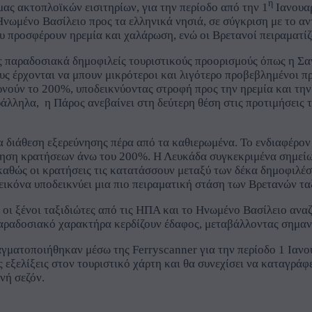
η
μας ακτοπλοϊκών εισιτηρίων, για την περίοδο από την 1
Ιανουαρ
Ηνωμένο Βασίλειο προς τα ελληνικά νησιά, σε σύγκριση με το α
υ προσφέρουν ηρεμία και χαλάρωση, ενώ οι Βρετανοί πειραματίζ
υς παραδοσιακά δημοφιλείς τουριστικούς προορισμούς όπως η Σα
ς έρχονται να μπουν μικρότεροι και λιγότερο προβεβλημένοι πρ
νούν το 200%, υποδεικνύοντας στροφή προς την ηρεμία και την α
λληλα, η Πάρος ανεβαίνει στη δεύτερη θέση στις προτιμήσεις 
α διάθεση εξερεύνησης πέρα από τα καθιερωμένα. Το ενδιαφέρον 
αύξηση κρατήσεων άνω του 200%. Η Λευκάδα συγκεκριμένα σημείω
αθώς οι κρατήσεις τις κατατάσσουν μεταξύ των δέκα δημοφιλέσ
Η εικόνα υποδεικνύει μια πιο πειραματική στάση των Βρετανών 
ι ξένοι ταξιδιώτες από τις ΗΠΑ και το Ηνωμένο Βασίλειο αναζη
παραδοσιακό χαρακτήρα κερδίζουν έδαφος, μεταβάλλοντας σημαντ
ματοποιήθηκαν μέσω της Ferryscanner για την περίοδο 1 Ιανου
 εξελίξεις στον τουριστικό χάρτη και θα συνεχίσει να καταγράφ
νή σεζόν.