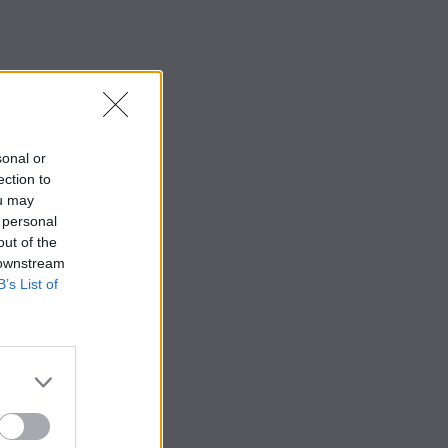
sonal or
ection to
ou may
 personal
out of the
 downstream
B’s List of