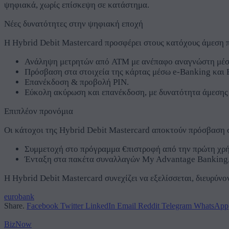
ψηφιακά, χωρίς επίσκεψη σε κατάστημα.
Νέες δυνατότητες στην ψηφιακή εποχή
Η Hybrid Debit Mastercard προσφέρει στους κατόχους άμεση 
Ανάληψη μετρητών από ATM με ανέπαφο αναγνώστη μέ
Πρόσβαση στα στοιχεία της κάρτας μέσω e-Banking και
Επανέκδοση & προβολή PIN.
Εύκολη ακύρωση και επανέκδοση, με δυνατότητα άμεσης 
Επιπλέον προνόμια
Οι κάτοχοι της Hybrid Debit Mastercard αποκτούν πρόσβαση σ
Συμμετοχή στο πρόγραμμα €πιστροφή από την πρώτη χρήσ
Ένταξη στα πακέτα συναλλαγών My Advantage Banking, 
Η Hybrid Debit Mastercard συνεχίζει να εξελίσσεται, διευρύν
eurobank
Share.
Facebook
Twitter
LinkedIn
Email
Reddit
Telegram
WhatsApp
BizNow