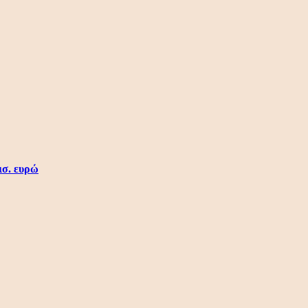
ισ. ευρώ