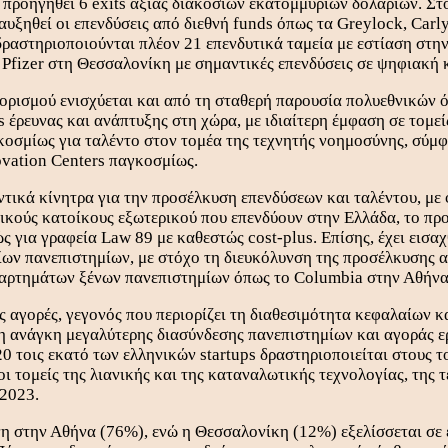
 προηγηθεί 6 exits αξίας διακοσίων εκατομμυρίων δολαρίων. Στ
αυξηθεί οι επενδύσεις από διεθνή funds όπως τα Greylock, Carly
αστηριοποιούνται πλέον 21 επενδυτικά ταμεία με εστίαση στην 
Pfizer στη Θεσσαλονίκη με σημαντικές επενδύσεις σε ψηφιακή 
ρισμού ενισχύεται και από τη σταθερή παρουσία πολυεθνικών όπω
s έρευνας και ανάπτυξης στη χώρα, με ιδιαίτερη έμφαση σε τομ
σμίως για ταλέντο στον τομέα της τεχνητής νοημοσύνης, σύμφων
ovation Centers παγκοσμίως.
ντικά κίνητρα για την προσέλκυση επενδύσεων και ταλέντου, με
γικούς κατοίκους εξωτερικού που επενδύουν στην Ελλάδα, το πρ
ς για γραφεία Law 89 με καθεστώς cost-plus. Επίσης, έχει εισα
ίων πανεπιστημίων, με στόχο τη διευκόλυνση της προσέλκυσης 
αραρτημάτων ξένων πανεπιστημίων όπως το Columbia στην Αθήνα
 αγορές, γεγονός που περιορίζει τη διαθεσιμότητα κεφαλαίων κα
 ανάγκη μεγαλύτερης διασύνδεσης πανεπιστημίων και αγοράς ερ
 τοις εκατό των ελληνικών startups δραστηριοποιείται στους το
 τομείς της λιανικής και της καταναλωτικής τεχνολογίας, της τ
 2023.
η στην Αθήνα (76%), ενώ η Θεσσαλονίκη (12%) εξελίσσεται σε 