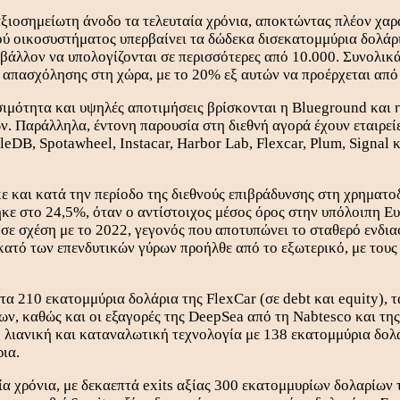
ξιοσημείωτη άνοδο τα τελευταία χρόνια, αποκτώντας πλέον χαρ
ού οικοσυστήματος υπερβαίνει τα δώδεκα δισεκατομμύρια δολάρια
ριβάλλον να υπολογίζονται σε περισσότερες από 10.000. Συνολικά
ς απασχόλησης στη χώρα, με το 20% εξ αυτών να προέρχεται από 
ιμότητα και υψηλές αποτιμήσεις βρίσκονται η Blueground και η
. Παράλληλα, έντονη παρουσία στη διεθνή αγορά έχουν εταιρείες
ileDB, Spotawheel, Instacar, Harbor Lab, Flexcar, Plum, Signal
 και κατά την περίοδο της διεθνούς επιβράδυνσης στη χρηματο
κε στο 24,5%, όταν ο αντίστοιχος μέσος όρος στην υπόλοιπη Ευ
 σχέση με το 2022, γεγονός που αποτυπώνει το σταθερό ενδιαφ
κατό των επενδυτικών γύρων προήλθε από το εξωτερικό, με τους
α 210 εκατομμύρια δολάρια της FlexCar (σε debt και equity), 
ων, καθώς και οι εξαγορές της DeepSea από τη Nabtesco και τη
λιανική και καταναλωτική τεχνολογία με 138 εκατομμύρια δολάρ
ια.
α χρόνια, με δεκαεπτά exits αξίας 300 εκατομμυρίων δολαρίων το