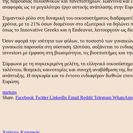
της παρουσίας πολυεθνικών και πανεπιστημίων. Ιωάννινα και 
αναφοράς ως το μεγαλύτερο έργο αστικής ανάπλασης στην Ευρώπ
Σημαντικό ρόλο στη δυναμική του οικοσυστήματος διαδραματίζε
χρόνια, με το 21% όσων διαμένουν στο εξωτερικό να δηλώνει π
όπως το Innovative Greeks και η Endeavor, λειτουργούν ως δ
Όσον αφορά την ισότητα των φύλων, το ποσοστό των γυναικών σ
γυναικεία παρουσία στη σύσταση. Ωστόσο, αυξάνεται το ενδιαφ
investors με έμφαση στη βιωσιμότητα, τις βιοεπιστήμες και τη
Σύμφωνα με τη συγκεκριμένη μελέτη, το ελληνικό οικοσύστημα
ταλέντου, θεσμικές καινοτομίες και συνεχή αναβάθμιση της διε
ανάπτυξης. Η συγκυρία και το έντονο ενδιαφέρον διεθνών επε
Ευρώπη.
startups
Share.
Facebook
Twitter
LinkedIn
Email
Reddit
Telegram
WhatsApp
Χρήστος Κοτσακάς