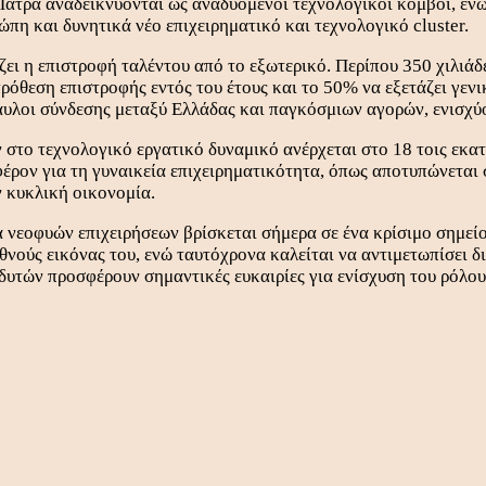
Πάτρα αναδεικνύονται ως αναδυόμενοι τεχνολογικοί κόμβοι, ενώ
η και δυνητικά νέο επιχειρηματικό και τεχνολογικό cluster.
ι η επιστροφή ταλέντου από το εξωτερικό. Περίπου 350 χιλιάδε
ρόθεση επιστροφής εντός του έτους και το 50% να εξετάζει γενι
ίαυλοι σύνδεσης μεταξύ Ελλάδας και παγκόσμιων αγορών, ενισχύ
το τεχνολογικό εργατικό δυναμικό ανέρχεται στο 18 τοις εκατό,
έρον για τη γυναικεία επιχειρηματικότητα, όπως αποτυπώνεται 
ν κυκλική οικονομία.
 νεοφυών επιχειρήσεων βρίσκεται σήμερα σε ένα κρίσιμο σημείο
θνούς εικόνας του, ενώ ταυτόχρονα καλείται να αντιμετωπίσει δ
νδυτών προσφέρουν σημαντικές ευκαιρίες για ενίσχυση του ρόλ