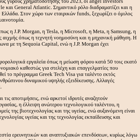
ους γύρους χρηματοδότησης του 2023, οι angel investors
le και General Atlantic. Σημαντικό ρόλο διαδραματίζει και η
Ελλάδα. Στον χώρο των εταιρικών funds, ξεχωρίζει ο όμιλος
καινοτομία.
ς η J.P. Morgan, η Tesla, η Microsoft, η Meta, η Samsung, η
είς αιχμής όπως η τεχνητή νοημοσύνη και η μηχανική μάθηση. Η
α με τη Sequoia Capital, ενώ η J.P. Morgan έχει
 φορολογικά εργαλεία όπως η μείωση φόρου κατά 50 τοις εκατό
ονομιακό καθεστώς για στελέχη και επαγγελματίες που
χθεί το πρόγραμμα Greek Tech Visa για ταλέντο εκτός
ανθρώπινου δυναμικού υψηλής εξειδίκευσης. Αλλαγές
.
ι τις αποτιμήσεις, ενώ αρκετοί ιδρυτές αναζητούν
γασίας, η έλλειψη ανώτερου τεχνολογικού ταλέντου, η
μείς της βιοτεχνολογίας και της υγείας, ενώ αυξανόμενη είναι
εχνολογίας υγείας και της τεχνολογίας εκπαίδευσης και
εστία ερευνητικών και αναπτυξιακών επενδύσεων, κυρίως λόγω