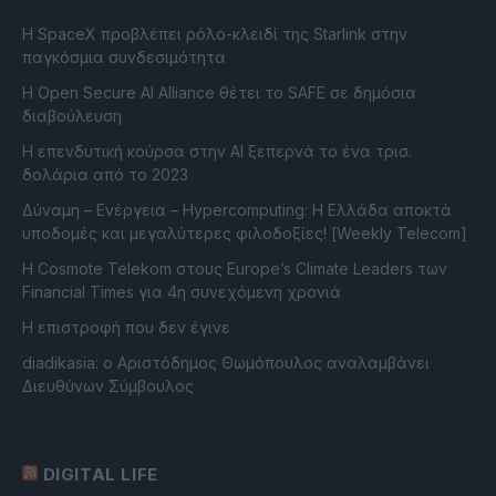
Η SpaceX προβλέπει ρόλο-κλειδί της Starlink στην
παγκόσμια συνδεσιμότητα
Η Open Secure AI Alliance θέτει το SAFE σε δημόσια
διαβούλευση
Η επενδυτική κούρσα στην AI ξεπερνά το ένα τρισ.
δολάρια από το 2023
Δύναμη – Ενέργεια – Ηypercomputing: Η Ελλάδα αποκτά
υποδομές και μεγαλύτερες φιλοδοξίες! [Weekly Telecom]
Η Cosmote Telekom στους Europe’s Climate Leaders των
Financial Times για 4η συνεχόμενη χρονιά
Η επιστροφή που δεν έγινε
diadikasia: ο Αριστόδημος Θωμόπουλος αναλαμβάνει
Διευθύνων Σύμβουλος
DIGITAL LIFE