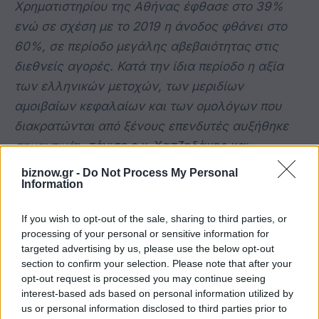
Χρηματιστηρίου της Αθήνας έφθασε στο 39%
ενώ σε σχέση με το 2019 η άνοδος φθάνει στο
60%, σε περίοδο μεγάλης αβεβαιότητας στις
διεθνείς αγορές. Κατά την ίδια περίοδο η αξία
των ελληνικών μετοχών, των μεριδίων
αμοιβαίων κεφαλαίων και των ομολόγων που
διακρατώνται από ξένους επενδυτές αυξήθηκε
σημαντικά
», τόνισε ο κ. Χατζηδάκης και
κατέληξε:
biznow.gr -
Do Not Process My Personal
Information
«
Τα τελευταία χρόνια η Ελλάδα αποτελεί
If you wish to opt-out of the sale, sharing to third parties, or
ευχάριστη έκπληξη για την Ευρώπη και τον
processing of your personal or sensitive information for
κόσμο. Είμαστε αποφασισμένοι να
targeted advertising by us, please use the below opt-out
section to confirm your selection. Please note that after your
ακολουθήσουμε τον ίδιο δρόμο, τις ίδιες
opt-out request is processed you may continue seeing
πολιτικές που οδήγησαν σε αυτά τα εντυπωσιακά
interest-based ads based on personal information utilized by
αποτελέσματα. Η δημοσιονομική σοβαρότητα θα
us or personal information disclosed to third parties prior to