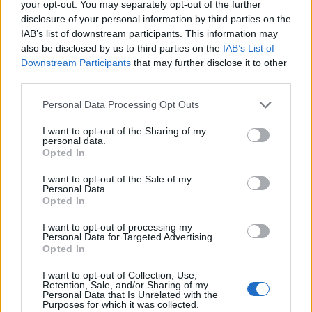
your opt-out. You may separately opt-out of the further
παραμείνει κεντρικός πυλώνας της πολιτικής μας
disclosure of your personal information by third parties on the
– όχι μόνο επειδή προβλέπεται από το πλαίσιο
IAB’s list of downstream participants. This information may
οικονομικής διακυβέρνησης της ΕΕ, αλλά και
also be disclosed by us to third parties on the
IAB’s List of
Downstream Participants
that may further disclose it to other
επειδή πραγματικά πιστεύουμε ότι αποτελεί
third parties.
προϋπόθεση για όλα τα υπόλοιπα. Όπως έχω πει
πολλές φορές, πήραμε το μάθημά μας και
Personal Data Processing Opt Outs
είμαστε αποφασισμένοι να μην επαναλάβουμε τα
I want to opt-out of the Sharing of my
personal data.
λάθη του παρελθόντος
».
Opted In
I want to opt-out of the Sale of my
Personal Data.
Opted In
xatzidakis
I want to opt-out of processing my
Personal Data for Targeted Advertising.
Opted In
Facebook
Twitter
LinkedIn
Email
Reddit
Telegram
Whats
I want to opt-out of Collection, Use,
Retention, Sale, and/or Sharing of my
Personal Data that Is Unrelated with the
Purposes for which it was collected.