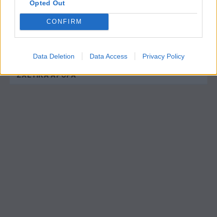
BizNow
Opted Out
CONFIRM
Το BizNow.gr είναι αφιερωμένο στην ενδυνάμωση των
επιχειρήσεων, βάσει της λογικής «Disruption in Action»
Data Deletion
Data Access
Privacy Policy
ΣΧΕΤΙΚΆ ΆΡΘΡΑ