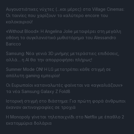
Αυγουστιάτικες νύχτες (…και μέρες) στα Village Cinemas:
Οι ταινίες που χαρίζουν το καλύτερο encore του
καλοκαιριού!
«Without Blood»: Η Angelina Jolie μεταφέρει στη μεγάλη
οθόνη το συγκλονιστικό μυθιστόρημα του Alessandro
Baricco
Samsung: Νέα γενιά 3D μνήμης μετεράστιες επιδόσεις,
αλλά… η AI θα την απορροφήσει πλήρως!
Summer Mode ON! Η LG μετατρέπει κάθε στιγμή σε
απόλυτη gaming εμπειρία!
Οι Ευρωπαίοι καταναλωτές φαίνεται να «αγκαλιάζουν»
τα νέα Samsung Galaxy Z Fold8
Ιστορική στιγμή στο διάστημα: Για πρώτη φορά άνθρωποι
έκαναν ακτινογραφίες σε τροχιά
Η Monopoly γίνεται τηλεπαιχνίδι στο Netflix με έπαθλο 2
εκατομμύρια δολάρια