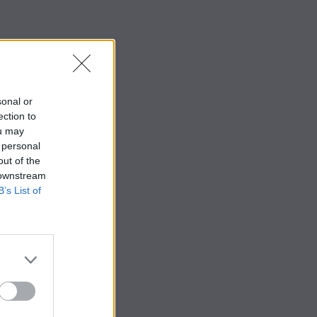
sonal or
ection to
ou may
 personal
out of the
 downstream
B’s List of