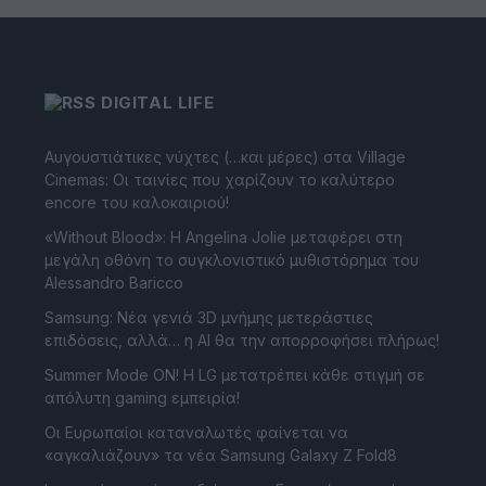
DIGITAL LIFE
Αυγουστιάτικες νύχτες (…και μέρες) στα Village
Cinemas: Οι ταινίες που χαρίζουν το καλύτερο
encore του καλοκαιριού!
«Without Blood»: Η Angelina Jolie μεταφέρει στη
μεγάλη οθόνη το συγκλονιστικό μυθιστόρημα του
Alessandro Baricco
Samsung: Νέα γενιά 3D μνήμης μετεράστιες
επιδόσεις, αλλά… η AI θα την απορροφήσει πλήρως!
Summer Mode ON! Η LG μετατρέπει κάθε στιγμή σε
απόλυτη gaming εμπειρία!
Οι Ευρωπαίοι καταναλωτές φαίνεται να
«αγκαλιάζουν» τα νέα Samsung Galaxy Z Fold8