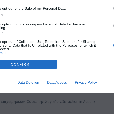
πρακτα στην κοινωνία συνδυάζοντας αρμονικά
o opt-out of the Sale of my Personal Data.
είτε πρόκειται για τους εργαζόμενούς του
In
οίο αντιλαμβάνεται ως βασικό μέρος της
to opt-out of processing my Personal Data for Targeted
ing.
In
o opt-out of Collection, Use, Retention, Sale, and/or Sharing
ersonal Data that Is Unrelated with the Purposes for which it
lected.
Out
CONFIRM
k
Twitter
LinkedIn
Email
Reddit
Telegram
WhatsAp
Data Deletion
Data Access
Privacy Policy
ιχειρήσεων, βάσει της λογικής «Disruption in Action»