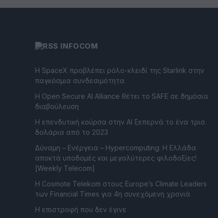
INFOCOM
Η SpaceX προβλέπει ρόλο-κλειδί της Starlink στην
παγκόσμια συνδεσιμότητα
Η Open Secure AI Alliance θέτει το SAFE σε δημόσια
διαβούλευση
Η επενδυτική κούρσα στην AI ξεπερνά το ένα τρισ.
δολάρια από το 2023
Δύναμη – Ενέργεια – Ηypercomputing: Η Ελλάδα
αποκτά υποδομές και μεγαλύτερες φιλοδοξίες!
[Weekly Telecom]
Η Cosmote Telekom στους Europe’s Climate Leaders
των Financial Times για 4η συνεχόμενη χρονιά
Η επιστροφή που δεν έγινε