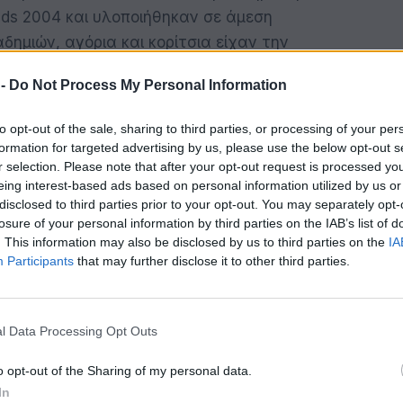
nds 2004 και υλοποιήθηκαν σε άμεση
ημιών, αγόρια και κορίτσια είχαν την
τους και να μάθουν την ιστορία της
 -
Do Not Process My Personal Information
οσφαίρου.
to opt-out of the sale, sharing to third parties, or processing of your per
formation for targeted advertising by us, please use the below opt-out s
ρνουά και πολλές εκπαιδευτικές
r selection. Please note that after your opt-out request is processed y
χαν την ευκαιρία να αποκτήσουν πολύτιμες
eing interest-based ads based on personal information utilized by us or
ός του αθλητισμού.
disclosed to third parties prior to your opt-out. You may separately opt-
losure of your personal information by third parties on the IAB’s list of
. This information may also be disclosed by us to third parties on the
IA
Unstoppables”
, συνεχίζει να στηρίζει
Participants
that may further disclose it to other third parties.
σκεται κοντά τους, στη διαμόρφωση των
. Το
LEGENDS 2004 YOUTH CUP Attica
ορμή για την εταιρεία να στηρίξει τα παιδιά
l Data Processing Opt Outs
αθλητισμό και να τους δώσει την ευκαιρία
o opt-out of the Sharing of my personal data.
In