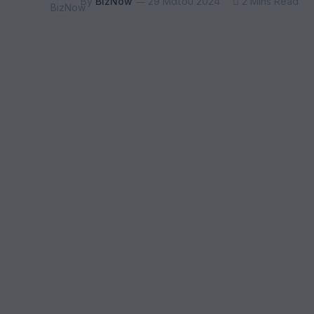
By
BizNow
29 Μαΐου 2024
2 Mins Read