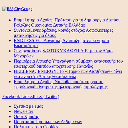
CityGen.gr
Επιμελητήριο Αχαΐας: Πρόταση για τη δημιουργία Δικτύου
Γαλάζιας Οικονομίας Δυτικής Ελλάδας
Συντονισμένες δράσεις, κοινός στόχος: Ασφαλέστερες
μετακινήσεις για όλους
ENDLESS EC: Δυναμική Ανάπτυξη με επίκεντρο τη
Βιωσιμότητα
Συνεργασία της ΦΩΤΟΚΥΚΛΩΣΗ Α.Ε. με τον Δήμο
Μεγαρέων
Περιφέρεια Αττικής: Υπεγράφη η σύμβαση κατασκευής του
εσωτερικού δικτύου αποχέτευσης Παιανίας
HELLENiQ ENERGY: Το «Πάρκο των Αισθήσεων» δίνει
νέα πνοή στη Δυτική Θεσσαλονίκη
Επιμελητήριο Αχαΐας: Να δοθεί παράταση για τα
φορολογικά κίνητρα της ηλεκτρονικής τιμολόγησης
Facebook
LinkedIn
X (Twitter)
Σχετικα με εμας
Newsletter
Οροι Χρησης
Προστασια Προσωπικων Δεδομενων
Πολιτικη για τα Cookies