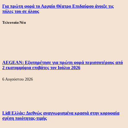
Για πρώτη φορά το Αρχαίο Θέατρο Επιδαύρου άνοιξε τις
πύλες του σε όλους
Τελευταία Νέα
AEGEAN: Εξυπηρέτησε για πρώτη φορά περισσοτέρους από
2 εκατομμύρια επιβάτες τον Ιούλιο 2026
6 Αυγούστου 2026
Lidl Ελλάς: Διεθνώς αναγνωρισμένα κρασιά στην κορυφαία
σχέση ποιότητας-τιμής