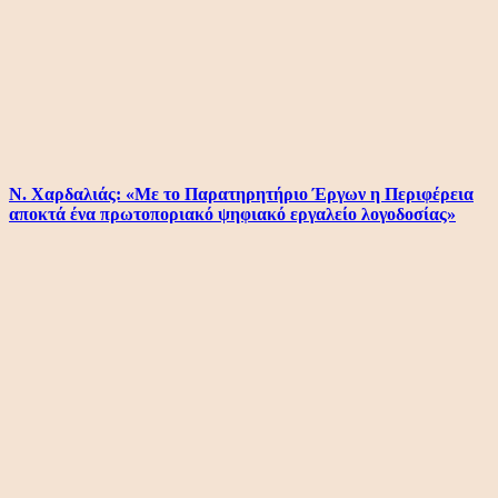
Ν. Χαρδαλιάς: «Με το Παρατηρητήριο Έργων η Περιφέρεια
αποκτά ένα πρωτοποριακό ψηφιακό εργαλείο λογοδοσίας»