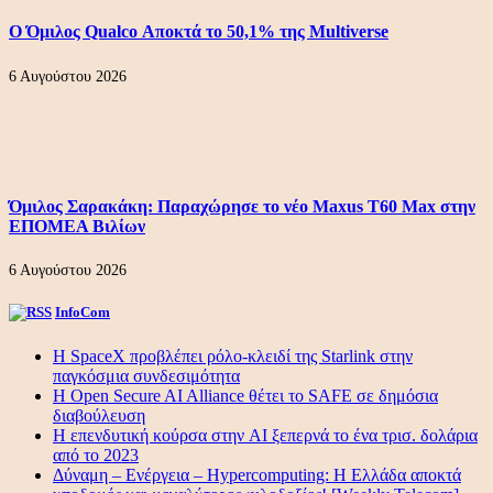
Ο Όμιλος Qualco Αποκτά το 50,1% της Multiverse
6 Αυγούστου 2026
Όμιλος Σαρακάκη: Παραχώρησε το νέο Maxus T60 Max στην
ΕΠΟΜΕΑ Βιλίων
6 Αυγούστου 2026
InfoCom
Η SpaceX προβλέπει ρόλο-κλειδί της Starlink στην
παγκόσμια συνδεσιμότητα
Η Open Secure AI Alliance θέτει το SAFE σε δημόσια
διαβούλευση
Η επενδυτική κούρσα στην AI ξεπερνά το ένα τρισ. δολάρια
από το 2023
Δύναμη – Ενέργεια – Ηypercomputing: Η Ελλάδα αποκτά