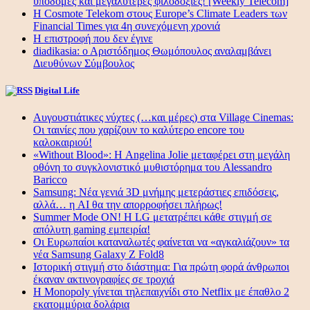
υποδομές και μεγαλύτερες φιλοδοξίες! [Weekly Telecom]
Η Cosmote Telekom στους Europe’s Climate Leaders των
Financial Times για 4η συνεχόμενη χρονιά
Η επιστροφή που δεν έγινε
diadikasia: ο Αριστόδημος Θωμόπουλος αναλαμβάνει
Διευθύνων Σύμβουλος
Digital Life
Αυγουστιάτικες νύχτες (…και μέρες) στα Village Cinemas:
Οι ταινίες που χαρίζουν το καλύτερο encore του
καλοκαιριού!
«Without Blood»: Η Angelina Jolie μεταφέρει στη μεγάλη
οθόνη το συγκλονιστικό μυθιστόρημα του Alessandro
Baricco
Samsung: Νέα γενιά 3D μνήμης μετεράστιες επιδόσεις,
αλλά… η AI θα την απορροφήσει πλήρως!
Summer Mode ON! Η LG μετατρέπει κάθε στιγμή σε
απόλυτη gaming εμπειρία!
Οι Ευρωπαίοι καταναλωτές φαίνεται να «αγκαλιάζουν» τα
νέα Samsung Galaxy Z Fold8
Ιστορική στιγμή στο διάστημα: Για πρώτη φορά άνθρωποι
έκαναν ακτινογραφίες σε τροχιά
Η Monopoly γίνεται τηλεπαιχνίδι στο Netflix με έπαθλο 2
εκατομμύρια δολάρια