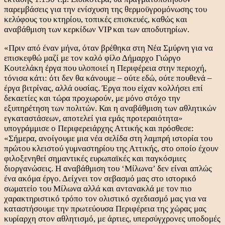
παρεμβάσεις για την ενίσχυση της θερμοϋγρομόνωσης του
κελύφους του κτηρίου, τοπικές επισκευές, καθώς και
αναβάθμιση των κερκίδων VIP και των αποδυτηρίων.
«Πριν από έναν μήνα, όταν βρέθηκα στη Νέα Σμύρνη για να
επισκεφθώ μαζί με τον καλό φίλο Δήμαρχο Γιώργο
Κουτελάκη έργα που υλοποιεί η Περιφέρεια στην περιοχή,
τόνισα κάτι: ότι δεν θα κάνουμε – ούτε εδώ, ούτε πουθενά –
έργα βιτρίνας, αλλά ουσίας. Έργα που είχαν κολλήσει επί
δεκαετίες και τώρα προχωρούν, με μόνο στόχο την
εξυπηρέτηση των πολιτών. Και η αναβάθμιση των αθλητικών
εγκαταστάσεων, αποτελεί για εμάς προτεραιότητα»
υπογράμμισε ο Περιφερειάρχης Αττικής και πρόσθεσε:
«Σήμερα, ανοίγουμε μια νέα σελίδα στη λαμπρή ιστορία του
πρώτου κλειστού γυμναστηρίου της Αττικής, στο οποίο έχουν
φιλοξενηθεί σημαντικές ευρωπαϊκές και παγκόσμιες
διοργανώσεις. Η αναβάθμιση του ‘Μίλωνα’ δεν είναι απλώς
ένα ακόμα έργο. Δείχνει τον σεβασμό μας στο ιστορικό
σωματείο του Μίλωνα αλλά και αντανακλά με τον πιο
χαρακτηριστικό τρόπο τον ολιστικό σχεδιασμό μας για να
καταστήσουμε την πρωτεύουσα Περιφέρεια της χώρας μας
κυρίαρχη στον αθλητισμό, με άρτιες, υπερσύγχρονες υποδομές