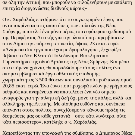
σε όλη την Αττική, που μπορούν να φιλοξενήσουν με απόλυτη
επιτυχία διοργανώσεις διεθνούς κύρους».
Ο κ. Χαρδαλιάς επεσήμανε ότι το συγκεκριμένο έργο, που
ανταποκρίνεται στις απαιτήσεις των πολιτών της Νέας
Σμύρνης, αποτελεί ένα μόνο μέρος του ευρύτερου σχεδιασμού
της Περιφέρειας Αττικής για την υλοποίηση παρεμβάσεων
στον Δήμο την επόμενη τετραετία, ύψους 23 εκατ. ευρώ.
«Ανάμεσα στα έργα που έχουμε δρομολογήσει, ξεχωρίζει
βεβαια το Νέο Κλειστό Πολυδύναμο Βιοκλιματικό
Γυμναστήριο της οδού Αρτάκης της Νέας Σμύρνης. Και μέσα
στα επόμενα χρόνια, θα παραδώσουμε στους πολίτες ένα
ακόμα εμβληματικό έργο αθλητικής υποδομής,
χωρητικότητας 3.500 θέσεων και συνολικού προϋπολογισμού
20,85 εκατ. ευρώ. Ένα έργο που προχωρά πλέον με γρήγορους
ρυθμούς και αναμένεται να αποτελέσει ένα νέο σημείο
αναφοράς για την αθλητική ζωή όχι μόνο της πόλης, αλλά και
ολόκληρης της Αττικής. Με αίσθημα ευθύνης και συνέπεια
απέναντι στους πολίτες, συνεχίζουμε να κάνουμε πράξη τις
δεσμεύσεις μας σε κάθε γειτονιά – ούτε κάτι λιγότερο, ούτε
κάτι περισσότερο», κατέληξε ο κ. Χαρδαλιάς.
Χαιρετίζοντας την υπογραφή της σύμβασης, ο Δήμαρχος Νέας