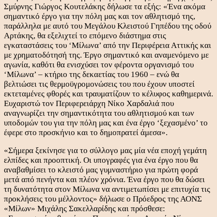
Σμύρνης Γιώργος Κουτελάκης δήλωσε τα εξής: «Ένα ακόμα
σημαντικό έργο για την πόλη μας και τον αθλητισμό της,
παράλληλα με αυτό του Μεγάλου Κλειστού Γηπέδου της οδού
Αρτάκης, θα εξελιχτεί το επόμενο διάστημα στις
εγκαταστάσεις του ‘Μίλωνα’ από την Περιφέρεια Αττικής και
με χρηματοδότησή της. Έργο σημαντικό και αναμενόμενο με
αγωνία, καθότι θα ενισχύσει τον φέροντα οργανισμό του
‘Μίλωνα’ – κτήριο της δεκαετίας του 1960 – ενώ θα
βελτιώσει τις θερμοϋγρομονώσεις του που έχουν υποστεί
εκτεταμένες φθορές και τραυματίζουν το κέλυφος καθημερινά.
Ευχαριστώ τον Περιφερειάρχη Νίκο Χαρδαλιά που
αναγνωρίζει την σημαντικότητα του αθλητισμού και των
υποδομών του για την πόλη μας και ένα έργο ‘ξεχασμένο’ το
έφερε στο προσκήνιο και το δημοπρατεί άμεσα».
«Σήμερα ξεκίνησε για το σύλλογο μας μία νέα εποχή γεμάτη
ελπίδες και προοπτική. Οι υπογραφές για ένα έργο που θα
αναβαθμίσει το κλειστό μας γυμναστήριο για πρώτη φορά
μετά από πενήντα και πλέον χρόνια. Ένα έργο που θα δώσει
τη δυνατότητα στον Μίλωνα να αντιμετωπίσει με επιτυχία τις
προκλήσεις του μέλλοντος» δήλωσε ο Πρόεδρος της ΑΟΝΣ
«Μίλων» Μιχάλης Σακελλαρίδης και πρόσθεσε: