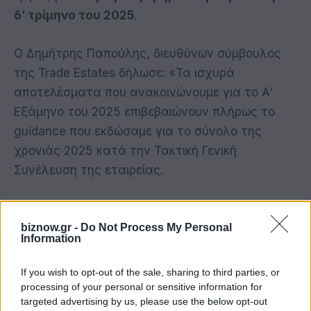
δ’ τρίμηνο του 2025
.
Ο Δημήτρης Παπούλης, διευθύνων σύμβουλος
της Trade Estates δήλωσε: «Τα ισχυρά
αποτελέσματα που ανακοινώνουμε για το Α’
Εξάμηνο του 2025 επιβεβαιώνουν πλήρως το
guidance που εκδώσαμε για το σύνολο της
χρονιάς 2025 κατά την Τακτική Γενική
Συνέλευση της εταιρείας.
Τα εμπορικά μας πάρκα συνεχίζουν να
υπεραποδίδουν της αγοράς σε επίπεδο
biznow.gr -
Do Not Process My Personal
Information
επισκεψιμότητας και κατά κεφαλήν
κατανάλωσης και μαζί με την ενεργητική
If you wish to opt-out of the sale, sharing to third parties, or
διαχείριση του λειτουργικού και
processing of your personal or sensitive information for
targeted advertising by us, please use the below opt-out
χρηματοοικονομικού κόστους συμβάλουν στα