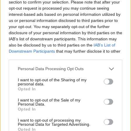
section to confirm your selection. Please note that after your
πολύ θετικά οικονομικά αποτελέσματα της
opt-out request is processed you may continue seeing
εταιρείας.
interest-based ads based on personal information utilized by
us or personal information disclosed to third parties prior to
your opt-out. You may separately opt-out of the further
Καθώς εξελίσσεται η προσθήκη νέων εμπορικών
disclosure of your personal information by third parties on the
ακινήτων στο χαρτοφυλάκιο της εταιρείας μας,
IAB’s list of downstream participants. This information may
also be disclosed by us to third parties on the
IAB’s List of
όπως το Εμπορικό Πάρκο Τοp Parks Ηρακλείου,
Downstream Participants
that may further disclose it to other
αναδεικνύονται τα οφέλη της εξειδίκευσης
third parties.
λόγω των συνεργειών που προκύπτουν σε
Personal Data Processing Opt Outs
διοικητικό και λειτουργικό κόστος.
I want to opt-out of the Sharing of my
personal data.
Παράλληλα, πέραν της εξέλιξης του
Opted In
υφιστάμενου επενδυτικού προγράμματος στο 2ο
I want to opt-out of the Sale of my
εξάμηνο του 2025, με την ολοκλήρωση της
Personal Data.
Opted In
κατασκευής του διεθνούς logistics center της
InterIKEA και την πλήρη επανεκκίνηση της
I want to opt-out of processing my
Personal Data for Targeted Advertising.
κατασκευής του Commercial Hub του Ελληνικού
Opted In