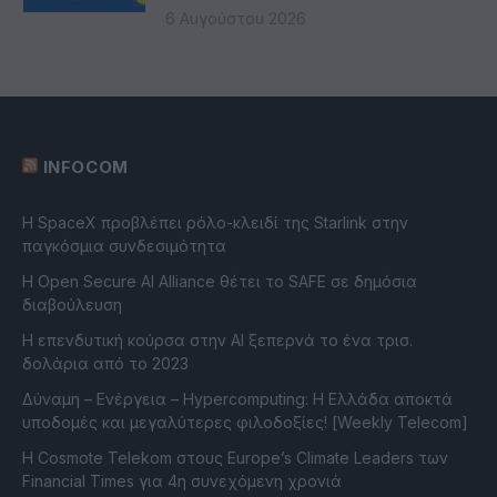
6 Αυγούστου 2026
INFOCOM
Η SpaceX προβλέπει ρόλο-κλειδί της Starlink στην
παγκόσμια συνδεσιμότητα
Η Open Secure AI Alliance θέτει το SAFE σε δημόσια
διαβούλευση
Η επενδυτική κούρσα στην AI ξεπερνά το ένα τρισ.
δολάρια από το 2023
Δύναμη – Ενέργεια – Ηypercomputing: Η Ελλάδα αποκτά
υποδομές και μεγαλύτερες φιλοδοξίες! [Weekly Telecom]
Η Cosmote Telekom στους Europe’s Climate Leaders των
Financial Times για 4η συνεχόμενη χρονιά