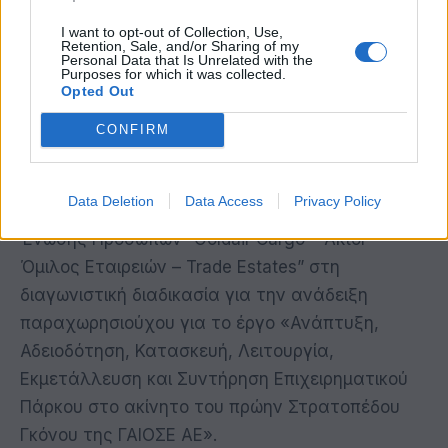
στο οποίο θα ανεγερθεί το εμπορικό πάρκο Top
I want to opt-out of Collection, Use,
Parks που θα στεγάσει μεταξύ άλλων το ΙΚΕΑ
Retention, Sale, and/or Sharing of my
Personal Data that Is Unrelated with the
των Νοτίων Προαστίων, η εταιρεία
Purposes for which it was collected.
Opted Out
μας διαβλέποντας τις ευκαιρίες που
παρουσιάζονται στον τομέα των μεγάλων
CONFIRM
αναπτύξεων Logistics λόγω του
επαναπροσδιορισμού του παγκόσμιου εμπορικού
Data Deletion
Data Access
Privacy Policy
χάρτη αποφάσισε να συμμετέχει μέσω της
Ένωσης Προσώπων “Goldair Cargo – Aktor
Όμιλος Εταιρειών – Trade Estates” στη
διαγωνιστική διαδικασία για την ανάδειξη
παραχωρησιούχου για το έργο «Ανάπτυξη,
Αδειοδότηση, Κατασκευή, Λειτουργία,
Εκμετάλλευση και Συντήρηση Επιχειρηματικού
Πάρκου στο ακίνητο του πρώην Στρατοπέδου
Γκόνου της ΓΑΙΟΣΕ ΑΕ».