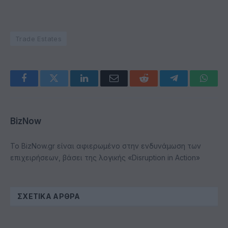
Trade Estates
Facebook
Twitter
LinkedIn
Email
Reddit
Telegram
Whats
BizNow
Το BizNow.gr είναι αφιερωμένο στην ενδυνάμωση των
επιχειρήσεων, βάσει της λογικής «Disruption in Action»
ΣΧΕΤΙΚΆ ΆΡΘΡΑ