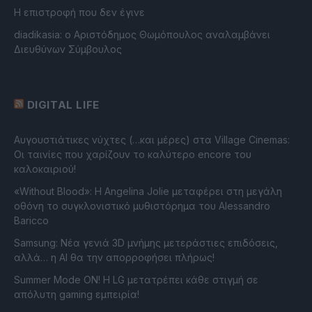
Η επιστροφή που δεν έγινε
diadikasia: ο Αριστόδημος Θωμόπουλος αναλαμβάνει
Διευθύνων Σύμβουλος
DIGITAL LIFE
Αυγουστιάτικες νύχτες (…και μέρες) στα Village Cinemas:
Οι ταινίες που χαρίζουν το καλύτερο encore του
καλοκαιριού!
«Without Blood»: Η Angelina Jolie μεταφέρει στη μεγάλη
οθόνη το συγκλονιστικό μυθιστόρημα του Alessandro
Baricco
Samsung: Νέα γενιά 3D μνήμης μετεράστιες επιδόσεις,
αλλά… η AI θα την απορροφήσει πλήρως!
Summer Mode ON! Η LG μετατρέπει κάθε στιγμή σε
απόλυτη gaming εμπειρία!