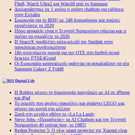
Flip8, Watch Ultra2 και Watch9 από τη Samsung
Διπλασιάστηκε σε 1 χρόνο η χρήση chatbots για ειδήσεις
στην Ελλάδα
Συμφωνία για το IRIS² με 348 δορυφόρους και πρώτες
εκτοξεύσεις το 2029
Πόσο ασφαλής είναι η Τεχνητή Νοημοσύνη σήμερα και τι
πρέπει να γνωρίζετε το 2026
Η SpaceX προβλέπει ρόλο-κλειδί της Starlink στην
παγκόσμια συνδεσιμότητα
18η συνεχόμενη χρονιά για τον ΟΤΕ στη διεθνή σειρά
δεικτών FTSE4Good
Οι Ευρωπαίοι καταναλωτές φαίνεται να αγκαλιάζουν τα νέα
Samsung Galaxy Z Fold8
Digital Life
Η Roblox φέρνει τη δημιουργία παιχνιδιών με ΑΙ σε iPhone
και iPad
Το ρομπότ που ανοίγει σακούλες και φτιάχνει LEGO μας
φέρνει πιο κοντά στο μέλλον
Ξανά στη μεγάλη οθόνη το «La La Land»
Steve Jobs: «Προφήτεψε» τα AI Chatbots και την Τεχνητή
Νοημοσύνη 40 χρόνια πριν, το 1985!
Redmi Projector 5: Ο νέος smart projector της Xiaomi είναι