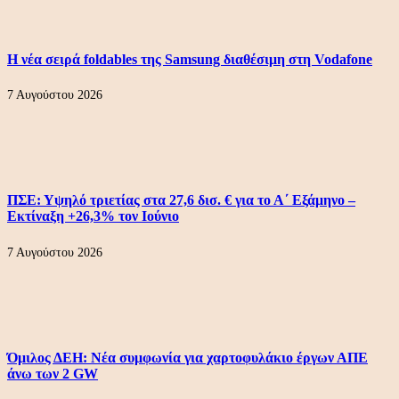
Η νέα σειρά foldables της Samsung διαθέσιμη στη Vodafone
7 Αυγούστου 2026
ΠΣΕ: Υψηλό τριετίας στα 27,6 δισ. € για το Α΄ Εξάμηνο –
Εκτίναξη +26,3% τον Ιούνιο
7 Αυγούστου 2026
Όμιλος ΔΕΗ: Νέα συμφωνία για χαρτοφυλάκιο έργων ΑΠΕ
άνω των 2 GW