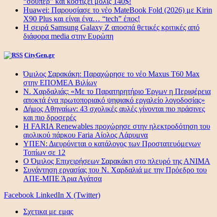
“σούπερ” και κοστίζει μόλις 140$!
Huawei: Παρουσίασε το νέο MateBook Fold (2026) με Kirin
X90 Plus και είναι ένα… “tech” έπος!
Η σειρά Samsung Galaxy Z αποσπά θετικές κριτικές από
διάφορα media στην Ευρώπη
CityGen.gr
Όμιλος Σαρακάκη: Παραχώρησε το νέο Maxus T60 Max
στην ΕΠΟΜΕΑ Βιλίων
Ν. Χαρδαλιάς: «Με το Παρατηρητήριο Έργων η Περιφέρεια
αποκτά ένα πρωτοποριακό ψηφιακό εργαλείο λογοδοσίας»
Δήμος Αθηναίων: 43 σχολικές αυλές γίνονται πιο πράσινες
και πιο δροσερές
Η FARIA Renewables προχώρησε στην ηλεκτροδότηση του
αιολικού πάρκου Faria Αίολος Λάρυμνα
ΥΠΕΝ: Διευρύνεται ο κατάλογος των Προστατευόμενων
Τοπίων σε 12
O Όμιλος Επιχειρήσεων Σαρακάκη στο πλευρό της ΑΝΙΜΑ
Συνάντηση εργασίας του Ν. Χαρδαλιά με την Πρόεδρο του
ΑΠΕ-ΜΠΕ Άρια Αγάτσα
Facebook
LinkedIn
X (Twitter)
Σχετικα με εμας