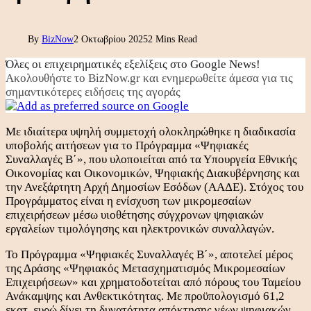
By
BizNow
2 Οκτωβρίου 2025
2 Mins Read
Όλες οι επιχειρηματικές εξελίξεις στο Google News!
Ακολουθήστε το BizNow.gr και ενημερωθείτε άμεσα για τις
σημαντικότερες ειδήσεις της αγοράς
Με ιδιαίτερα υψηλή συμμετοχή ολοκληρώθηκε η διαδικασία
υποβολής αιτήσεων για το Πρόγραμμα «Ψηφιακές
Συναλλαγές Β΄», που υλοποιείται από τα Υπουργεία Εθνικής
Οικονομίας και Οικονομικών, Ψηφιακής Διακυβέρνησης και
την Ανεξάρτητη Αρχή Δημοσίων Εσόδων (ΑΑΔΕ). Στόχος του
Προγράμματος είναι η ενίσχυση των μικρομεσαίων
επιχειρήσεων μέσω υιοθέτησης σύγχρονων ψηφιακών
εργαλείων τιμολόγησης και ηλεκτρονικών συναλλαγών.
Το Πρόγραμμα «Ψηφιακές Συναλλαγές Β΄», αποτελεί μέρος
της Δράσης «Ψηφιακός Μετασχηματισμός Μικρομεσαίων
Επιχειρήσεων» και χρηματοδοτείται από πόρους του Ταμείου
Ανάκαμψης και Ανθεκτικότητας. Με προϋπολογισμό 61,2
εκατ. ευρώ δίνει τη δυνατότητα απόκτησης νέων ψηφιακών