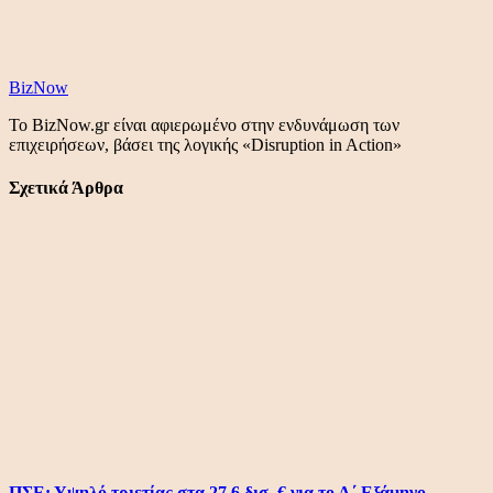
BizNow
Το BizNow.gr είναι αφιερωμένο στην ενδυνάμωση των
επιχειρήσεων, βάσει της λογικής «Disruption in Action»
Σχετικά Άρθρα
ΠΣΕ: Υψηλό τριετίας στα 27,6 δισ. € για το Α΄ Εξάμηνο –