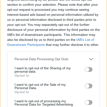
εφαρμογή της ΚΑΕ Παναθηναϊκός AKTOR, το “Club 1908”,
section to confirm your selection. Please note that after your
μέσω της οποίας οι χρήστες έχουν άμεση πρόσβαση στις
opt-out request is processed you may continue seeing
κορυφαίες προσφορές της ZeniΘ, καθώς και στην εύκολη
interest-based ads based on personal information utilized by
αγορά εισιτηρίων για τους αγώνες της ομάδας.
us or personal information disclosed to third parties prior to
Και η μπασκετική εμπειρία δε σταματά εδώ! Η ZeniΘ σύντομα
your opt-out. You may separately opt-out of the further
θα δώσει την ευκαιρία στους λάτρεις του μπάσκετ να ζήσουν
disclosure of your personal information by third parties on the
από κοντά την μοναδική εμπειρία του παιχνιδιού. Οι φίλαθλοι
IAB’s list of downstream participants. This information may
θα μπορούν να κερδίσουν διπλές προσκλήσεις για τους εντός
also be disclosed by us to third parties on the
IAB’s List of
έδρας αγώνες της ΚΑΕ Παναθηναϊκός AKTOR στο Telekom
Downstream Participants
that may further disclose it to other
Center Athens, μέσα από ένα νέο διαγωνισμό που θα
third parties.
ανακοινωθεί σύντομα.
Personal Data Processing Opt Outs
Η συνεργασία της ZeniΘ με την ΚΑΕ Παναθηναϊκός AKTOR,
έχει εδραιωθεί και εξελιχθεί σε μια πολύτιμη σχέση
I want to opt-out of the Sharing of my
personal data.
εμπιστοσύνης και ανταπόδοσης χάρη στην πολυετή και
Opted In
επιτυχημένη πορεία της. Μέσα από αυτή τη συνεργασία,
επιβεβαιώνεται με τον καλύτερο τρόπο ο στόχος της ZeniΘ να
I want to opt-out of the Sale of my
καλλιεργεί ένα “safe space” για τους καταναλωτές της,
Personal Data.
επιβραβεύοντας τους και ενισχύοντας, συγχρόνως, τους
Opted In
δεσμούς μαζί τους.
I want to opt-out of processing my
zenith
Personal Data for Targeted Advertising.