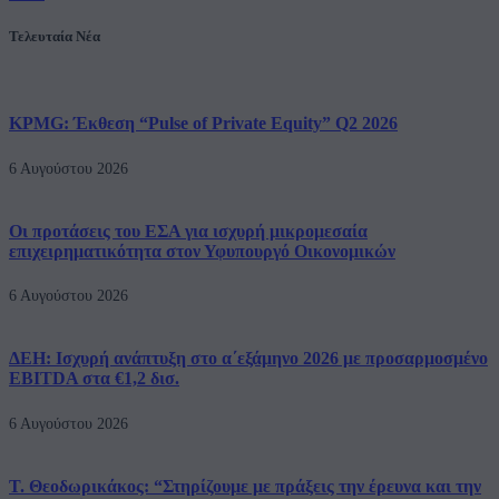
Τελευταία Νέα
KPMG: Έκθεση “Pulse of Private Equity” Q2 2026
6 Αυγούστου 2026
Οι προτάσεις του ΕΣΑ για ισχυρή μικρομεσαία
επιχειρηματικότητα στον Υφυπουργό Οικονομικών
6 Αυγούστου 2026
ΔΕΗ: Ισχυρή ανάπτυξη στο α΄εξάμηνο 2026 με προσαρμοσμένο
EBITDA στα €1,2 δισ.
6 Αυγούστου 2026
Τ. Θεοδωρικάκος: “Στηρίζουμε με πράξεις την έρευνα και την