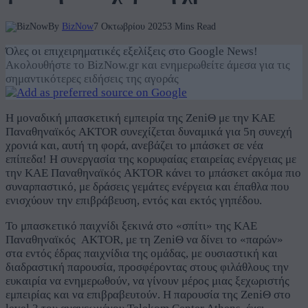
By
BizNow
7 Οκτωβρίου 2025
3 Mins Read
Όλες οι επιχειρηματικές εξελίξεις στο Google News!
Ακολουθήστε το BizNow.gr και ενημερωθείτε άμεσα για τις
σημαντικότερες ειδήσεις της αγοράς
H μοναδική μπασκετική εμπειρία της ΖeniΘ με την ΚΑΕ
Παναθηναϊκός AKTOR συνεχίζεται δυναμικά για 5η συνεχή
χρονιά και, αυτή τη φορά, ανεβάζει το μπάσκετ σε νέα
επίπεδα! Η συνεργασία της κορυφαίας εταιρείας ενέργειας με
την ΚΑΕ Παναθηναϊκός AKTOR κάνει το μπάσκετ ακόμα πιο
συναρπαστικό, με δράσεις γεμάτες ενέργεια και έπαθλα που
ενισχύουν την επιβράβευση, εντός και εκτός γηπέδου.
Το μπασκετικό παιχνίδι ξεκινά στο «σπίτι» της ΚΑΕ
Παναθηναϊκός AKTOR, με τη ZeniΘ να δίνει το «παρών»
στα εντός έδρας παιχνίδια της ομάδας, με ουσιαστική και
διαδραστική παρουσία, προσφέροντας στους φιλάθλους την
ευκαιρία να ενημερωθούν, να γίνουν μέρος μιας ξεχωριστής
εμπειρίας και να επιβραβευτούν. Η παρουσία της ZeniΘ στο