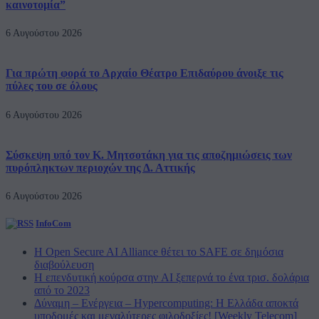
καινοτομία”
6 Αυγούστου 2026
Για πρώτη φορά το Αρχαίο Θέατρο Επιδαύρου άνοιξε τις
πύλες του σε όλους
6 Αυγούστου 2026
Σύσκεψη υπό τον Κ. Μητσοτάκη για τις αποζημιώσεις των
πυρόπληκτων περιοχών της Δ. Αττικής
6 Αυγούστου 2026
InfoCom
Η Open Secure AI Alliance θέτει το SAFE σε δημόσια
διαβούλευση
Η επενδυτική κούρσα στην AI ξεπερνά το ένα τρισ. δολάρια
από το 2023
Δύναμη – Ενέργεια – Ηypercomputing: Η Ελλάδα αποκτά
υποδομές και μεγαλύτερες φιλοδοξίες! [Weekly Telecom]