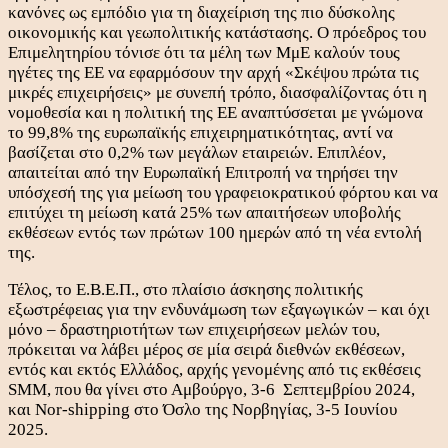
κανόνες ως εμπόδιο για τη διαχείριση της πιο δύσκολης
οικονομικής και γεωπολιτικής κατάστασης. Ο πρόεδρος του
Επιμελητηρίου τόνισε ότι τα μέλη των ΜμΕ καλούν τους
ηγέτες της ΕΕ να εφαρμόσουν την αρχή «Σκέψου πρώτα τις
μικρές επιχειρήσεις» με συνεπή τρόπο, διασφαλίζοντας ότι η
νομοθεσία και η πολιτική της ΕΕ αναπτύσσεται με γνώμονα
το 99,8% της ευρωπαϊκής επιχειρηματικότητας, αντί να
βασίζεται στο 0,2% των μεγάλων εταιρειών. Επιπλέον,
απαιτείται από την Ευρωπαϊκή Επιτροπή να τηρήσει την
υπόσχεσή της για μείωση του γραφειοκρατικού φόρτου και να
επιτύχει τη μείωση κατά 25% των απαιτήσεων υποβολής
εκθέσεων εντός των πρώτων 100 ημερών από τη νέα εντολή
της.
Τέλος, το Ε.Β.Ε.Π., στο πλαίσιο άσκησης πολιτικής
εξωστρέφειας για την ενδυνάμωση των εξαγωγικών – και όχι
μόνο – δραστηριοτήτων των επιχειρήσεων μελών του,
πρόκειται να λάβει μέρος σε μία σειρά διεθνών εκθέσεων,
εντός και εκτός Ελλάδος, αρχής γενομένης από τις εκθέσεις
SMM, που θα γίνει στο Αμβούργο, 3-6 Σεπτεμβρίου 2024,
και Nor-shipping στο Όσλο της Νορβηγίας, 3-5 Ιουνίου
2025.