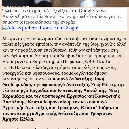
Όλες οι επιχειρηματικές εξελίξεις στο Google News!
Ακολουθήστε το BizNow.gr και ενημερωθείτε άμεσα για τις
σημαντικότερες ειδήσεις της αγοράς
Με φόντο τον ανασχηματισμό του κυβερνητικού σχήματος, οι
πολιτικές για το εμπόριο, την ανάπτυξη της βιομηχανίας αλλά
και την προσέλκυση επενδύσεων τέθηκαν επί τάπητος στη
συνεδρίαση του Διοικητικού Συμβουλίου του Εμπορικού και
Βιομηχανικού Επιμελητηρίου Πειραιώς (Ε.Β.Ε.Π.). Το
Ε.Β.Ε.Π. απέστειλε συγχαρητήριες επιστολές στους νέους
υπουργούς και υφυπουργούς, δρομολογώντας άμεσα
συναντήσεις με τον νέο
υπουργό Ανάπτυξης, Τάκη
Θεοδωρικάκο,
την
υφυπουργό Ανάπτυξης, Ζωή Ράπτη, την
νέα υπουργό Εργασίας και Κοινωνικής Ασφάλισης, Νίκη
Κεραμέως, και τον υφυπουργό Εργασίας και Κοινωνικής
Ασφάλισης, Κώστα Καραγκούνη, τον νέο υπουργό
Αγροτικής Ανάπτυξης και Τροφίμων, Κώστα Τσιάρα, και
τον υφυπουργό Αγροτικής Ανάπτυξης και Τροφίμων,
Χρήστο Κέλλα.