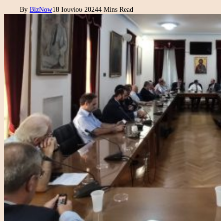
By
BizNow
18 Ιουνίου 2024
4 Mins Read