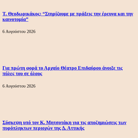
Τ. Θεοδωρικάκος: “Στηρίζουμε με πράξεις την έρευνα και την
καινοτομία”
6 Αυγούστου 2026
Για πρώτη φορά το Αρχαίο Θέατρο Επιδαύρου άνοιξε τις
πύλες του σε όλους
6 Αυγούστου 2026
Σύσκεψη υπό τον Κ. Μητσοτάκη για τις αποζημιώσεις των
πυρόπληκτων περιοχών της Δ. Αττικής