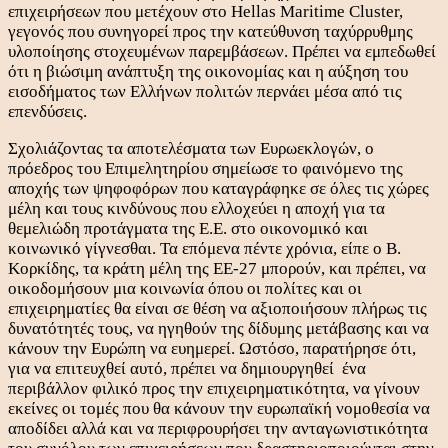
επιχειρήσεων που μετέχουν στο Hellas Maritime Cluster,
γεγονός που συνηγορεί προς την κατεύθυνση ταχύρρυθμης
υλοποίησης στοχευμένων παρεμβάσεων. Πρέπει να εμπεδωθεί
ότι η βιώσιμη ανάπτυξη της οικονομίας και η αύξηση του
εισοδήματος των Ελλήνων πολιτών περνάει μέσα από τις
επενδύσεις.
Σχολιάζοντας τα αποτελέσματα των Ευρωεκλογών, ο
πρόεδρος του Επιμελητηρίου σημείωσε το φαινόμενο της
αποχής των ψηφοφόρων που καταγράφηκε σε όλες τις χώρες
μέλη και τους κινδύνους που ελλοχεύει η αποχή για τα
θεμελιώδη προτάγματα της Ε.Ε. στο οικονομικό και
κοινωνικό γίγνεσθαι. Τα επόμενα πέντε χρόνια, είπε ο Β.
Κορκίδης, τα κράτη μέλη της ΕΕ-27 μπορούν, και πρέπει, να
οικοδομήσουν μια κοινωνία όπου οι πολίτες και οι
επιχειρηματίες θα είναι σε θέση να αξιοποιήσουν πλήρως τις
δυνατότητές τους, να ηγηθούν της δίδυμης μετάβασης και να
κάνουν την Ευρώπη να ευημερεί. Ωστόσο, παρατήρησε ότι,
για να επιτευχθεί αυτό, πρέπει να δημιουργηθεί ένα
περιβάλλον φιλικό προς την επιχειρηματικότητα, να γίνουν
εκείνες οι τομές που θα κάνουν την ευρωπαϊκή νομοθεσία να
αποδίδει αλλά και να περιφρουρήσει την ανταγωνιστικότητα