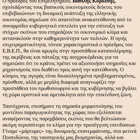
Ο πρόεδρος του Επιμελητηρίου,
Βασίλης Κορκίδης,
σχολιάζοντας τους βασικούς οικονομικούς δείκτες που
επιβεβαιώνουν τη δυναμική ανάπτυξη της ελληνικής
οικονομίας σημείωσε ότι απαιτείται ανακατεύθυνση από το
συναρμόδιο κυβερνητικό επιτελείο για την επίτευξη των
στόχων εκείνων που επηρεάζουν το οικονομικό κλίμα και
αντανακλούν στην καθημερινότητα των πολιτών. Η υγιής
επιχειρηματικότητα, τόνισε χαρακτηριστικά ο πρόεδρος του
Ε.Β.Ε.Π., θα είναι αρωγός στην προσπάθεια καταπολέμησης
της ακρίβειας και πάταξης της αισχροκέρδειας για να
σημειώσει ότι το κράτος πρέπει να αξιοποιήσει υπηρεσίες και
μηχανισμούς που διαθέτει προς αυτή την κατεύθυνση. Ο
κόσμος της αγοράς είναι δικαιολογημένα προβληματισμένος,
πρόσθεσε, αλλά με μεγάλη διαφορά αναγνωρίζει την
προσπάθεια του πρωθυπουργού και της κυβέρνησης να βγάλει
τη χώρα οριστικά και αμετάκλητα από την επικίνδυνη ζώνη.
Ταυτόχρονα, επεσήμανε τη σημασία μορφοποίησης του
μοντέλου παραγωγικότητας της χώρας που εξελίσσεται
αναφέροντας τις παρεμβάσεις εκείνες που θα βελτιώσουν
ακόμη περισσότερο το κλίμα για την προσέγγιση επενδύσεων.
Γίναμε «μάρτυρες» της δυναμικής επανεμφάνισης, στα φετινά
Ποσειδώνια, της ναυπηγικής μας βιομηχανίας, αλλά και