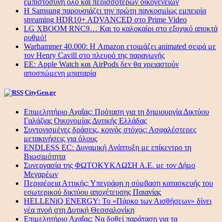
εμπιστοσύνη όλο και περισσότερων οικογενειών
Η Samsung παρουσιάζει την πρώτη παγκοσμίως εμπειρία
streaming HDR10+ ADVANCED στο Prime Video
LG XBOOM RNC9… Και το καλοκαίρι στο εξοχικό αποκτά
ρυθμό!
Warhammer 40.000: Η Amazon ετοιμάζει animated σειρά με
τον Henry Cavill στο πλευρό της παραγωγής
ΕΕ: Apple Watch και AirPods δεν θα χρειαστούν
αποσπώμενη μπαταρία
CityGen.gr
Επιμελητήριο Αχαΐας: Πρόταση για τη δημιουργία Δικτύου
Γαλάζιας Οικονομίας Δυτικής Ελλάδας
Συντονισμένες δράσεις, κοινός στόχος: Ασφαλέστερες
μετακινήσεις για όλους
ENDLESS EC: Δυναμική Ανάπτυξη με επίκεντρο τη
Βιωσιμότητα
Συνεργασία της ΦΩΤΟΚΥΚΛΩΣΗ Α.Ε. με τον Δήμο
Μεγαρέων
Περιφέρεια Αττικής: Υπεγράφη η σύμβαση κατασκευής του
εσωτερικού δικτύου αποχέτευσης Παιανίας
HELLENiQ ENERGY: Το «Πάρκο των Αισθήσεων» δίνει
νέα πνοή στη Δυτική Θεσσαλονίκη
Επιμελητήριο Αχαΐας: Να δοθεί παράταση για τα