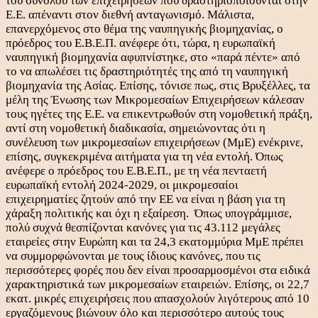
του συνόλου των επιχειρήσεων που δραστηριοποιούνται στην
Ε.Ε. απέναντι στον διεθνή ανταγωνισμό. Μάλιστα,
επανερχόμενος στο θέμα της ναυπηγικής βιομηχανίας, ο
πρόεδρος του Ε.Β.Ε.Π. ανέφερε ότι, τώρα, η ευρωπαϊκή
ναυπηγική βιομηχανία αφυπνίστηκε, στο «παρά πέντε» από
το να απωλέσει τις δραστηριότητές της από τη ναυπηγική
βιομηχανία της Ασίας. Επίσης, τόνισε πως, στις Βρυξέλλες, τα
μέλη της Ένωσης των Μικρομεσαίων Επιχειρήσεων κάλεσαν
τους ηγέτες της Ε.Ε. να επικεντρωθούν στη νομοθετική πράξη,
αντί στη νομοθετική διαδικασία, σημειώνοντας ότι η
συνέλευση των μικρομεσαίων επιχειρήσεων (ΜμΕ) ενέκρινε,
επίσης, συγκεκριμένα αιτήματα για τη νέα εντολή. Όπως
ανέφερε ο πρόεδρος του Ε.Β.Ε.Π., με τη νέα πενταετή
ευρωπαϊκή εντολή 2024-2029, οι μικρομεσαίοι
επιχειρηματίες ζητούν από την ΕΕ να είναι η βάση για τη
χάραξη πολιτικής και όχι η εξαίρεση. Όπως υπογράμμισε,
πολύ συχνά θεσπίζονται κανόνες για τις 43.112 μεγάλες
εταιρείες στην Ευρώπη και τα 24,3 εκατομμύρια ΜμΕ πρέπει
να συμμορφώνονται με τους ίδιους κανόνες, που τις
περισσότερες φορές που δεν είναι προσαρμοσμένοι στα ειδικά
χαρακτηριστικά των μικρομεσαίων εταιρειών. Επίσης, οι 22,7
εκατ. μικρές επιχειρήσεις που απασχολούν λιγότερους από 10
εργαζόμενους βιώνουν όλο και περισσότερο αυτούς τους