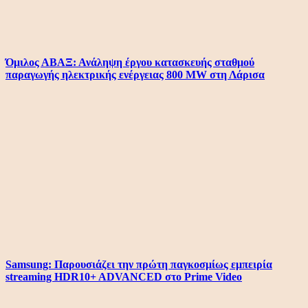
Όμιλος ΑΒΑΞ: Ανάληψη έργου κατασκευής σταθμού
παραγωγής ηλεκτρικής ενέργειας 800 ΜW στη Λάρισα
Samsung: Παρουσιάζει την πρώτη παγκοσμίως εμπειρία
streaming HDR10+ ADVANCED στο Prime Video