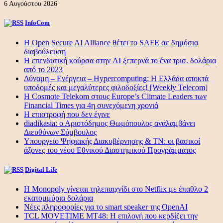
6 Αυγούστου 2026
InfoCom
Η Open Secure AI Alliance θέτει το SAFE σε δημόσια
διαβούλευση
Η επενδυτική κούρσα στην AI ξεπερνά το ένα τρισ. δολάρια
από το 2023
Δύναμη – Ενέργεια – Ηypercomputing: Η Ελλάδα αποκτά
υποδομές και μεγαλύτερες φιλοδοξίες! [Weekly Telecom]
Η Cosmote Telekom στους Europe’s Climate Leaders των
Financial Times για 4η συνεχόμενη χρονιά
Η επιστροφή που δεν έγινε
diadikasia: ο Αριστόδημος Θωμόπουλος αναλαμβάνει
Διευθύνων Σύμβουλος
Υπουργείο Ψηφιακής Διακυβέρνησης & ΤΝ: οι βασικοί
άξονες του νέου Εθνικού Διαστημικού Προγράμματος
Digital Life
Η Monopoly γίνεται τηλεπαιχνίδι στο Netflix με έπαθλο 2
εκατομμύρια δολάρια
Νέες πληροφορίες για το smart speaker της OpenAI
TCL MOVETIME MT48: Η επιλογή που κερδίζει την