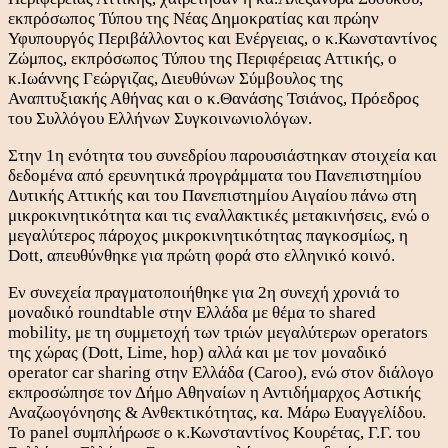
εκπρόσωπος Τύπου της Νέας Δημοκρατίας και πρώην
Υφυπουργός Περιβάλλοντος και Ενέργειας, ο κ.Κωνσταντίνος
Ζώμπος, εκπρόσωπος Τύπου της Περιφέρειας Αττικής, ο
κ.Ιωάννης Γεώργιζας, Διευθύνων Σύμβουλος της
Αναπτυξιακής Αθήνας και ο κ.Θανάσης Τσιάνος, Πρόεδρος
του Συλλόγου Ελλήνων Συγκοινωνιολόγων.
Στην 1η ενότητα του συνεδρίου παρουσιάστηκαν στοιχεία και
δεδομένα από ερευνητικά προγράμματα του Πανεπιστημίου
Δυτικής Αττικής και του Πανεπιστημίου Αιγαίου πάνω στη
μικροκινητικότητα και τις εναλλακτικές μετακινήσεις, ενώ ο
μεγαλύτερος πάροχος μικροκινητικότητας παγκοσμίως, η
Dott, απευθύνθηκε για πρώτη φορά στο ελληνικό κοινό.
Εν συνεχεία πραγματοποιήθηκε για 2η συνεχή χρονιά το
μοναδικό roundtable στην Ελλάδα με θέμα το shared
mobility, με τη συμμετοχή των τριών μεγαλύτερων operators
της χώρας (Dott, Lime, hop) αλλά και με τον μοναδικό
operator car sharing στην Ελλάδα (Caroo), ενώ στον διάλογο
εκπροσώπησε τον Δήμο Αθηναίων η Αντιδήμαρχος Αστικής
Αναζωογόνησης & Ανθεκτικότητας, κα. Μάρω Ευαγγελίδου.
Το panel συμπλήρωσε ο κ.Κωνσταντίνος Κουρέτας, Γ.Γ. του