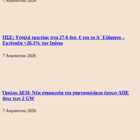
7 Αυγούστου 2026
ΠΣΕ: Υψηλό τριετίας στα 27,6 δισ. € για το Α΄ Εξάμηνο –
Εκτίναξη +26,3% τον Ιούνιο
7 Αυγούστου 2026
Όμιλος ΔΕΗ: Νέα συμφωνία για χαρτοφυλάκιο έργων ΑΠΕ
άνω των 2 GW
7 Αυγούστου 2026