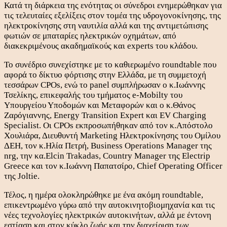
Κατά τη διάρκεια της ενότητας οι σύνεδροι ενημερώθηκαν για
τις τελευταίες εξελίξεις στον τομέα της υδρογονοκίνησης, της
ηλεκτροκίνησης στη ναυτιλία αλλά και της αντιμετώπισης
φωτιών σε μπαταρίες ηλεκτρικών οχημάτων, από
διακεκριμένους ακαδημαϊκούς και experts του κλάδου.
Το συνέδριο συνεχίστηκε με το καθιερωμένο roundtable που
αφορά το δίκτυο φόρτισης στην Ελλάδα, με τη συμμετοχή
τεσσάρων CPOs, ενώ το panel συμπλήρωσαν ο κ.Ιωάννης
Τσελίκης, επικεφαλής του τμήματος e-Mobilty του
Υπουργείου Υποδομών και Μεταφορών και ο κ.Θάνος
Ζαρόγιαννης, Energy Transition Expert και EV Charging
Specialist. Οι CPOs εκπροσωπήθηκαν από τον κ.Απόστολο
Χουλιάρα, Διευθυντή Marketing Ηλεκτροκίνησης του Ομίλου
ΔΕΗ, τον κ.Ηλία Πετρή, Business Operations Manager της
nrg, την κα.Elcin Trakadas, Country Manager της Electrip
Greece και τον κ.Ιωάννη Παπατσίρο, Chief Operating Officer
της Joltie.
Τέλος, η ημέρα ολοκληρώθηκε με ένα ακόμη roundtable,
επικεντρωμένο γύρω από την αυτοκινητοβιομηχανία και τις
νέες τεχνολογίες ηλεκτρικών αυτοκινήτων, αλλά με έντονη
εστίαση και στον κύκλο ζωής και την διαχείριση των