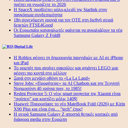
πρέπει να γνωρίζετε το 2026
Η SpaceX προβλέπει ρόλο-κλειδί της Starlink στην
παγκόσμια συνδεσιμότητα
18η συνεχόμενη χρονιά για τον ΟΤΕ στη διεθνή σειρά
δεικτών FTSE4Good
Οι Ευρωπαίοι καταναλωτές φαίνεται να αγκαλιάζουν τα νέα
Samsung Galaxy Z Fold8
Digital Life
Η Roblox φέρνει τη δημιουργία παιχνιδιών με ΑΙ σε iPhone
και iPad
Το ρομπότ που ανοίγει σακούλες και φτιάχνει LEGO μας
φέρνει πιο κοντά στο μέλλον
Ξανά στη μεγάλη οθόνη το «La La Land»
Steve Jobs: «Προφήτεψε» τα AI Chatbots και την Τεχνητή
Νοημοσύνη 40 χρόνια πριν, το 1985!
Redmi Projector 5: Ο νέος smart projector της Xiaomi είναι
“σούπερ” και κοστίζει μόλις 140$!
Huawei: Παρουσίασε το νέο MateBook Fold (2026) με Kirin
X90 Plus και είναι ένα… “tech” έπος!
Η σειρά Samsung Galaxy Z αποσπά θετικές κριτικές από
διάφορα media στην Ευρώπη