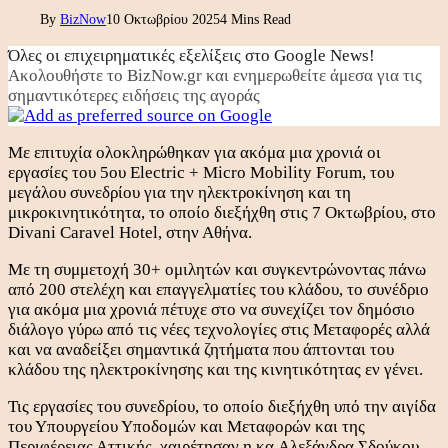
By
BizNow
10 Οκτωβρίου 2025
4 Mins Read
Όλες οι επιχειρηματικές εξελίξεις στο Google News!
Ακολουθήστε το BizNow.gr και ενημερωθείτε άμεσα για τις
σημαντικότερες ειδήσεις της αγοράς
Με επιτυχία ολοκληρώθηκαν για ακόμα μια χρονιά οι
εργασίες του 5ου Electric + Micro Mobility Forum, του
μεγάλου συνεδρίου για την ηλεκτροκίνηση και τη
μικροκινητικότητα, το οποίο διεξήχθη στις 7 Οκτωβρίου, στο
Divani Caravel Hotel, στην Αθήνα.
Με τη συμμετοχή 30+ ομιλητών και συγκεντρώνοντας πάνω
από 200 στελέχη και επαγγελματίες του κλάδου, το συνέδριο
για ακόμα μια χρονιά πέτυχε στο να συνεχίζει τον δημόσιο
διάλογο γύρω από τις νέες τεχνολογίες στις Μεταφορές αλλά
και να αναδείξει σημαντικά ζητήματα που άπτονται του
κλάδου της ηλεκτροκίνησης και της κινητικότητας εν γένει.
Τις εργασίες του συνεδρίου, το οποίο διεξήχθη υπό την αιγίδα
του Υπουργείου Υποδομών και Μεταφορών και της
Περιφέρειας Αττικής, χαιρέτησαν η κα.Αλεξάνδρα Σδούκου,