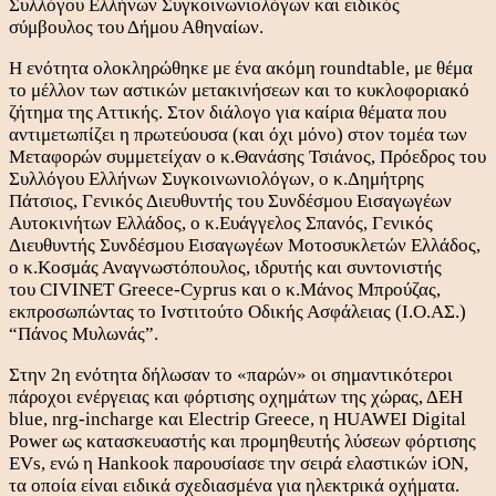
Συλλόγου Ελλήνων Συγκοινωνιολόγων και ειδικός
σύμβουλος του Δήμου Αθηναίων.
Η ενότητα ολοκληρώθηκε με ένα ακόμη roundtable, με θέμα
το μέλλον των αστικών μετακινήσεων και το κυκλοφοριακό
ζήτημα της Αττικής. Στον διάλογο για καίρια θέματα που
αντιμετωπίζει η πρωτεύουσα (και όχι μόνο) στον τομέα των
Μεταφορών συμμετείχαν ο κ.Θανάσης Τσιάνος, Πρόεδρος του
Συλλόγου Ελλήνων Συγκοινωνιολόγων, ο κ.Δημήτρης
Πάτσιος, Γενικός Διευθυντής του Συνδέσμου Εισαγωγέων
Αυτοκινήτων Ελλάδος, ο κ.Ευάγγελος Σπανός, Γενικός
Διευθυντής Συνδέσμου Εισαγωγέων Μοτοσυκλετών Ελλάδος,
ο κ.Κοσμάς Αναγνωστόπουλος, ιδρυτής και συντονιστής
του CIVINET Greece-Cyprus και ο κ.Μάνος Μπρούζας,
εκπροσωπώντας το Ινστιτούτο Οδικής Ασφάλειας (Ι.Ο.ΑΣ.)
“Πάνος Μυλωνάς”.
Στην 2η ενότητα δήλωσαν το «παρών» οι σημαντικότεροι
πάροχοι ενέργειας και φόρτισης οχημάτων της χώρας, ΔΕΗ
blue, nrg-incharge και Electrip Greece, η HUAWEI Digital
Power ως κατασκευαστής και προμηθευτής λύσεων φόρτισης
EVs, ενώ η Hankook παρουσίασε την σειρά ελαστικών iON,
τα οποία είναι ειδικά σχεδιασμένα για ηλεκτρικά οχήματα.