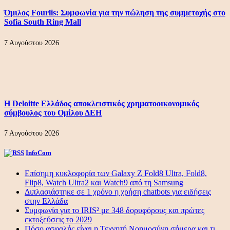
Όμιλος Fourlis: Συμφωνία για την πώληση της συμμετοχής στο
Sofia South Ring Mall
7 Αυγούστου 2026
Η Deloitte Ελλάδος αποκλειστικός χρηματοοικονομικός
σύμβουλος του Ομίλου ΔΕΗ
7 Αυγούστου 2026
InfoCom
Επίσημη κυκλοφορία των Galaxy Z Fold8 Ultra, Fold8,
Flip8, Watch Ultra2 και Watch9 από τη Samsung
Διπλασιάστηκε σε 1 χρόνο η χρήση chatbots για ειδήσεις
στην Ελλάδα
Συμφωνία για το IRIS² με 348 δορυφόρους και πρώτες
εκτοξεύσεις το 2029
Πόσο ασφαλής είναι η Τεχνητή Νοημοσύνη σήμερα και τι