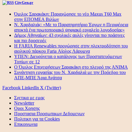
CityGen.gr
Όμιλος Σαρακάκη: Παραχώρησε το νέο Maxus T60 Max
στην ΕΠΟΜΕΑ Βιλίων
Ν. Χαρδαλιάς: «Με το Παρατηρητήριο Έργων η Περιφέρεια
αποκτά ένα πρωτοποριακό ψηφιακό εργαλείο λογοδοσίας»
Δήμος Αθηναίων: 43 σχολικές αυλές γίνονται πιο πράσινες
και πιο δροσερές
Η FARIA Renewables προχώρησε στην ηλεκτροδότηση του
αιολικού πάρκου Faria Αίολος Λάρυμνα
ΥΠΕΝ: Διευρύνεται ο κατάλογος των Προστατευόμενων
Τοπίων σε 12
O Όμιλος Επιχειρήσεων Σαρακάκη στο πλευρό της ΑΝΙΜΑ
Συνάντηση εργασίας του Ν. Χαρδαλιά με την Πρόεδρο του
ΑΠΕ-ΜΠΕ Άρια Αγάτσα
Facebook
LinkedIn
X (Twitter)
Σχετικα με εμας
Newsletter
Οροι Χρησης
Προστασια Προσωπικων Δεδομενων
Πολιτικη για τα Cookies
Επικοινωνια