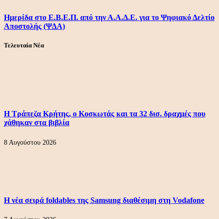
Ημερίδα στο Ε.Β.Ε.Π. από την Α.Α.Δ.Ε. για το Ψηφιακό Δελτίο
Αποστολής (ΨΔΑ)
Τελευταία Νέα
Η Τράπεζα Κρήτης, ο Κοσκωτάς και τα 32 δισ. δραχμές που
χάθηκαν στα βιβλία
8 Αυγούστου 2026
Η νέα σειρά foldables της Samsung διαθέσιμη στη Vodafone