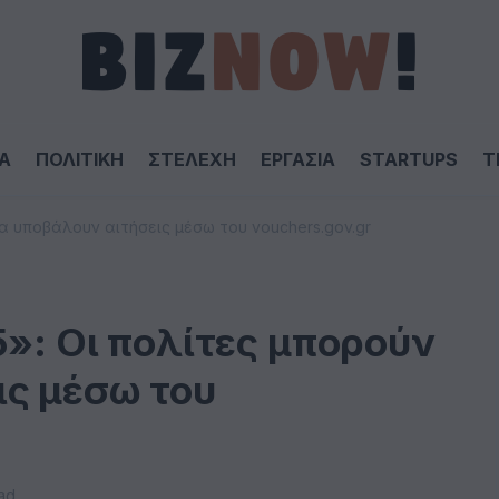
Α
ΠΟΛΙΤΙΚΗ
ΣΤΕΛΕΧΗ
ΕΡΓΑΣΙΑ
STARTUPS
T
να υποβάλουν αιτήσεις μέσω του vouchers.gov.gr
5»: Οι πολίτες μπορούν
ις μέσω του
ad