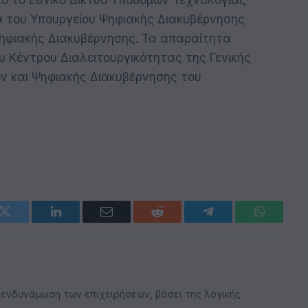
από το Εθνικό Δίκτυο Υποδομών Τεχνολογίας
έα του Υπουργείου Ψηφιακής Διακυβέρνησης
Ψηφιακής Διακυβέρνησης. Τα απαραίτητα
υ Κέντρου Διαλειτουργικότητας της Γενικής
 και Ψηφιακής Διακυβέρνησης του
k
Twitter
LinkedIn
Email
Reddit
Telegram
WhatsAp
 ενδυνάμωση των επιχειρήσεων, βάσει της λογικής