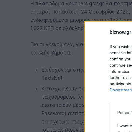
Η πλατφόρμα vouchers.gov.gr θα παραμε
σήμερα, Παρασκευή 24 Οκτωβρίου 2025, μ
ενδιαφερόμενοι μπορούν να υποβάλλουν 
1.027 ΚΕΠ σε ολόκληρη την χώρα.
biznow.gr
Πιο συγκεκριμένα, για να υποβάλουν ψηφ
If you wish 
τα εξής βήματα:
sensitive in
confirm you
continue se
Εισέρχονται στην πλατφόρμα vouche
information 
further disc
TaxisΝet.
participants
Καταχωρίζουν τα στοιχεία επικοινων
Downstream 
ταχυδρομείου (e-mail) και τον αριθ
πιστοποιούν μέσω υπερσυνδέσμου κα
Persona
Password) αντίστοιχα. Σημειώνεται 
τα σχετικά στοιχεία στο Εθνικό Μητρ
I want t
αυτά αντλούνται αυτόματα και δε χ