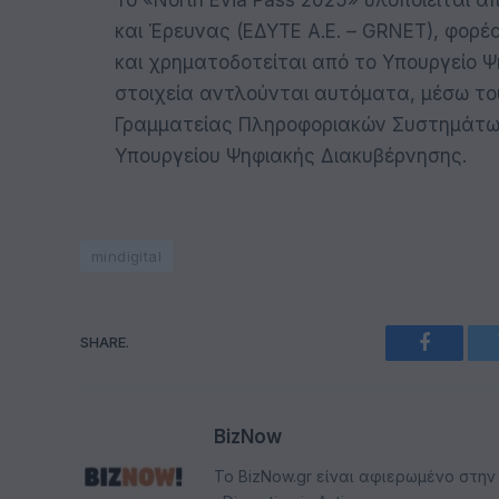
Το «North Evia Pass 2025» υλοποιείται 
και Έρευνας (ΕΔΥΤΕ Α.Ε. – GRNET), φορ
και χρηματοδοτείται από το Υπουργείο 
στοιχεία αντλούνται αυτόματα, μέσω το
Γραμματείας Πληροφοριακών Συστημάτων
Υπουργείου Ψηφιακής Διακυβέρνησης.
mindigital
SHARE.
Faceboo
BizNow
Το BizNow.gr είναι αφιερωμένο στην