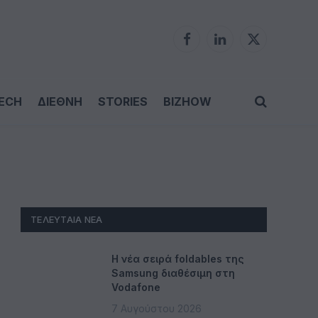
Facebook
LinkedIn
X
(Twitter)
ECH
ΔΙΕΘΝΗ
STORIES
BIZHOW
ΤΕΛΕΥΤΑΊΑ ΝΈΑ
Η νέα σειρά foldables της
Samsung διαθέσιμη στη
Vodafone
7 Αυγούστου 2026