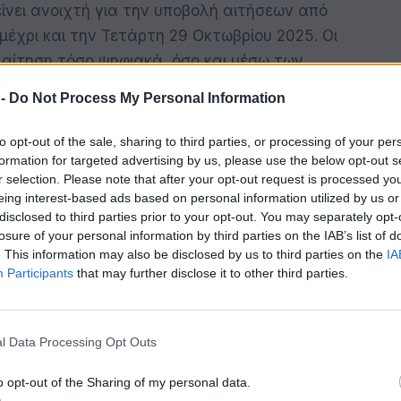
ίνει ανοιχτή για την υποβολή αιτήσεων από
έχρι και την Τετάρτη 29 Οκτωβρίου 2025. Οι
αίτηση τόσο ψηφιακά, όσο και μέσω των
 -
Do Not Process My Personal Information
ιακά αίτηση, οι ενδιαφερόμενοι ακολουθούν
to opt-out of the sale, sharing to third parties, or processing of your per
formation for targeted advertising by us, please use the below opt-out s
r selection. Please note that after your opt-out request is processed y
eing interest-based ads based on personal information utilized by us or
rs.gov.gr με τους κωδικούς τους στο
disclosed to third parties prior to your opt-out. You may separately opt-
losure of your personal information by third parties on the IAB’s list of
. This information may also be disclosed by us to third parties on the
IA
ίας τους, δηλαδή τη διεύθυνση ηλεκτρονικού
Participants
that may further disclose it to other third parties.
μό κινητού τηλεφώνου, τα οποία στη συνέχεια
ι κωδικού μιας χρήσης (OTP – One Time
l Data Processing Opt Outs
ότι εφόσον οι πολίτες έχουν ήδη καταχωρίσει
ώο Επικοινωνίας (Ε.Μ.Επ.- emep.gov.gr),
o opt-out of the Sharing of my personal data.
ρειάζεται να προβούν σε κάποια άλλη