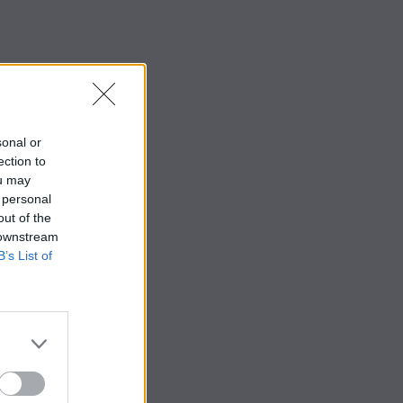
sonal or
ection to
ou may
 personal
out of the
 downstream
B’s List of