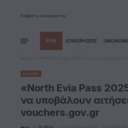
Σάββατο, 8 Αυγούστου
ΡΟΗ
ΕΠΙΧΕΙΡΗΣΕΙΣ
ΟΙΚΟΝΟΜΙ
Αρχική
»
«North Evia Pass 2025»: Οι πολίτες μπορούν 
ΚΟΙΝΩΝΙΑ
«North Evia Pass 202
να υποβάλουν αιτήσε
vouchers.gov.gr
By
BizNow
25 Οκτωβρίου 2025
4 Mins Re