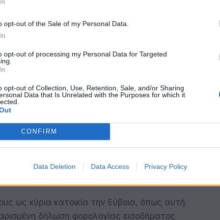
In
o opt-out of the Sale of my Personal Data.
μό της επιλογής τους, καθώς και τη φάση ή
In
to opt-out of processing my Personal Data for Targeted
πάγονται σε κάποια από τις μη επιλέξιμες
ing.
In
της δράσης και επιλέγουν «Υποβολή»,
θεσης της αίτησης.
o opt-out of Collection, Use, Retention, Sale, and/or Sharing
ersonal Data that Is Unrelated with the Purposes for which it
lected.
Out
25» δεν έχει εισοδηματικά κριτήρια και έχουν
τες:
CONFIRM
, με βάση την τελευταία εκκαθαρισμένη
Data Deletion
Data Access
Privacy Policy
σικών προσώπων για το φορολογικό έτος
 τους ως κύρια κατοικία την Εύβοια, όπως αυτή
θαρισμένη δήλωση φορολογίας εισοδήματος