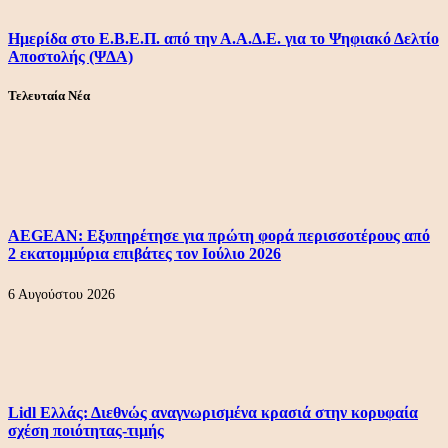
Ημερίδα στο Ε.Β.Ε.Π. από την Α.Α.Δ.Ε. για το Ψηφιακό Δελτίο
Αποστολής (ΨΔΑ)
Τελευταία Νέα
AEGEAN: Εξυπηρέτησε για πρώτη φορά περισσοτέρους από
2 εκατομμύρια επιβάτες τον Ιούλιο 2026
6 Αυγούστου 2026
Lidl Ελλάς: Διεθνώς αναγνωρισμένα κρασιά στην κορυφαία
σχέση ποιότητας-τιμής