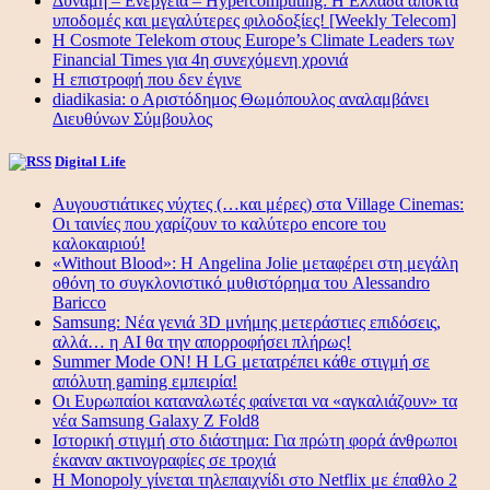
Δύναμη – Ενέργεια – Ηypercomputing: Η Ελλάδα αποκτά
υποδομές και μεγαλύτερες φιλοδοξίες! [Weekly Telecom]
Η Cosmote Telekom στους Europe’s Climate Leaders των
Financial Times για 4η συνεχόμενη χρονιά
Η επιστροφή που δεν έγινε
diadikasia: ο Αριστόδημος Θωμόπουλος αναλαμβάνει
Διευθύνων Σύμβουλος
Digital Life
Αυγουστιάτικες νύχτες (…και μέρες) στα Village Cinemas:
Οι ταινίες που χαρίζουν το καλύτερο encore του
καλοκαιριού!
«Without Blood»: Η Angelina Jolie μεταφέρει στη μεγάλη
οθόνη το συγκλονιστικό μυθιστόρημα του Alessandro
Baricco
Samsung: Νέα γενιά 3D μνήμης μετεράστιες επιδόσεις,
αλλά… η AI θα την απορροφήσει πλήρως!
Summer Mode ON! Η LG μετατρέπει κάθε στιγμή σε
απόλυτη gaming εμπειρία!
Οι Ευρωπαίοι καταναλωτές φαίνεται να «αγκαλιάζουν» τα
νέα Samsung Galaxy Z Fold8
Ιστορική στιγμή στο διάστημα: Για πρώτη φορά άνθρωποι
έκαναν ακτινογραφίες σε τροχιά
Η Monopoly γίνεται τηλεπαιχνίδι στο Netflix με έπαθλο 2