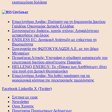
εκατομμύρια δολάρια
CityGen.gr
Επιμελητήριο Αχαΐας: Πρόταση για τη δημιουργία Δικτύου
Γαλάζιας Οικονομίας Δυτικής Ελλάδας
Συντονισμένες δράσεις, κοινός στόχος: Ασφαλέστερες
μετακινήσεις για όλους
ENDLESS EC: Δυναμική Ανάπτυξη με επίκεντρο τη
Βιωσιμότητα
Συνεργασία της ΦΩΤΟΚΥΚΛΩΣΗ Α.Ε. με τον Δήμο
Μεγαρέων
Περιφέρεια Αττικής: Υπεγράφη η σύμβαση κατασκευής του
εσωτερικού δικτύου αποχέτευσης Παιανίας
HELLENiQ ENERGY: Το «Πάρκο των Αισθήσεων» δίνει
νέα πνοή στη Δυτική Θεσσαλονίκη
Επιμελητήριο Αχαΐας: Να δοθεί παράταση για τα
φορολογικά κίνητρα της ηλεκτρονικής τιμολόγησης
Facebook
LinkedIn
X (Twitter)
Σχετικα με εμας
Newsletter
Οροι Χρησης
Προστασια Προσωπικων Δεδομενων