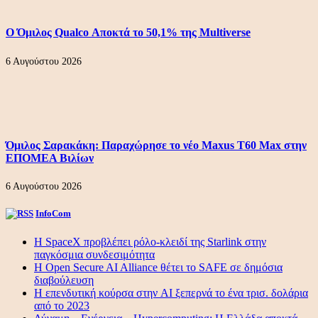
Ο Όμιλος Qualco Αποκτά το 50,1% της Multiverse
6 Αυγούστου 2026
Όμιλος Σαρακάκη: Παραχώρησε το νέο Maxus T60 Max στην
ΕΠΟΜΕΑ Βιλίων
6 Αυγούστου 2026
InfoCom
Η SpaceX προβλέπει ρόλο-κλειδί της Starlink στην
παγκόσμια συνδεσιμότητα
Η Open Secure AI Alliance θέτει το SAFE σε δημόσια
διαβούλευση
Η επενδυτική κούρσα στην AI ξεπερνά το ένα τρισ. δολάρια
από το 2023