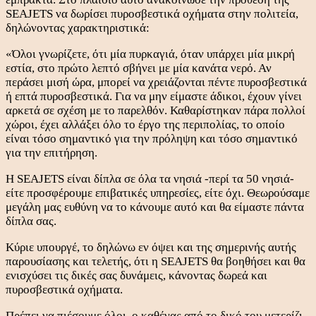
SEAJETS να δωρίσει πυροσβεστικά οχήματα στην πολιτεία,
δηλώνοντας χαρακτηριστικά:
«Όλοι γνωρίζετε, ότι μία πυρκαγιά, όταν υπάρχει μία μικρή
εστία, στο πρώτο λεπτό σβήνει με μία κανάτα νερό. Αν
περάσει μισή ώρα, μπορεί να χρειάζονται πέντε πυροσβεστικά
ή επτά πυροσβεστικά. Για να μην είμαστε άδικοι, έχουν γίνει
αρκετά σε σχέση με το παρελθόν. Καθαρίστηκαν πάρα πολλοί
χώροι, έχει αλλάξει όλο το έργο της περιπολίας, το οποίο
είναι τόσο σημαντικό για την πρόληψη και τόσο σημαντικό
για την επιτήρηση.
Η SEAJETS είναι δίπλα σε όλα τα νησιά -περί τα 50 νησιά-
είτε προσφέρουμε επιβατικές υπηρεσίες, είτε όχι. Θεωρούσαμε
μεγάλη μας ευθύνη να το κάνουμε αυτό και θα είμαστε πάντα
δίπλα σας.
Κύριε υπουργέ, το δηλώνω εν όψει και της σημερινής αυτής
παρουσίασης και τελετής, ότι η SEAJETS θα βοηθήσει και θα
ενισχύσει τις δικές σας δυνάμεις, κάνοντας δωρεά και
πυροσβεστικά οχήματα.
Πρέπει να πιέσουμε όλοι, ο καθένας από το δικό του μετερίζι