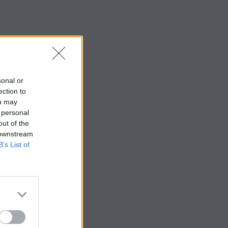
sonal or
ection to
ou may
 personal
out of the
 downstream
B’s List of