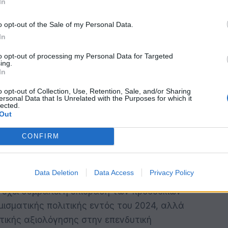
In
,2% το 2023, έναντι 9,3% το 2022. Η έντονη
αι μόνο στην ενεργειακή συνιστώσα. Σε
o opt-out of the Sale of my Personal Data.
ρήνας του πληθωρισμού (ΕνΔΤΚ χωρίς τα μη
In
νέργεια) ενισχύθηκε στο 6,2% το 2023 από
to opt-out of processing my Personal Data for Targeted
ing.
μηνο του 2024 υπάρχει σημαντική
In
ν διατροφής, των μη ενεργειακών
o opt-out of Collection, Use, Retention, Sale, and/or Sharing
 σε σύγκριση με τα αντίστοιχα μεγέθη του
ersonal Data that Is Unrelated with the Purposes for which it
lected.
ατηρούνται σε αρνητικό έδαφος.
Out
ωση των χρηματοπιστωτικών συνθηκών
CONFIRM
συνθηκών χρηματοδότησης του Ελληνικού
Data Deletion
Data Access
Privacy Policy
νείς αγορές ομολόγων, καθώς και σημαντική
 έχει συμβάλει η επίδραση των προσδοκιών
μισματικής πολιτικής εντός του 2024, αλλά
τικής αξιολόγησης στην επενδυτική