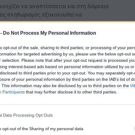
συνεχίζει να αναπτύσσεται και στη διάρκεια
ικός πληθωρισμός εξακολουθεί να
τηρεί τη δυναμική της και τα δημοσιονομικά
 -
Do Not Process My Personal Information
αναπτυξιακή δυναμική, παρά την
to opt-out of the sale, sharing to third parties, or processing of your per
formation for targeted advertising by us, please use the below opt-out s
r selection. Please note that after your opt-out request is processed y
eing interest-based ads based on personal information utilized by us or
αντίστοιχο τρίμηνο του 2023, ο ρυθμός
disclosed to third parties prior to your opt-out. You may separately opt-
losure of your personal information by third parties on the IAB’s list of
ασικές συνιστώσες της ανάπτυξης ήταν η
. This information may also be disclosed by us to third parties on the
IA
θμό οι επενδύσεις, ενώ η δημόσια
Participants
that may further disclose it to other third parties.
. Ο εξωτερικός τομέας είχε αρνητική
 υποχώρησαν σημαντικά οι εξαγωγές αγαθών
 αγαθών και υπηρεσιών.
l Data Processing Opt Outs
o opt-out of the Sharing of my personal data.
 Εναρμονισμένο Δείκτη Τιμών Καταναλωτή