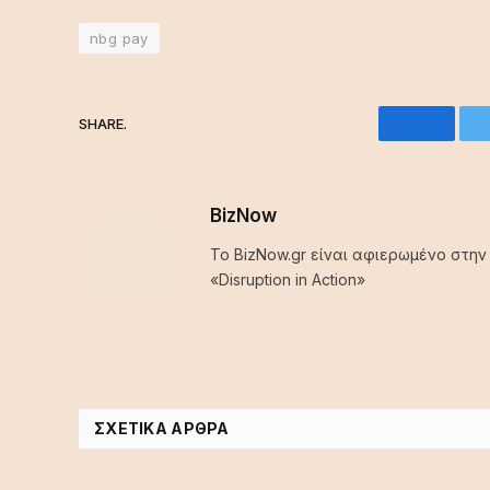
nbg pay
SHARE.
Facebo
BizNow
Το BizNow.gr είναι αφιερωμένο στην
«Disruption in Action»
ΣΧΕΤΙΚΆ ΆΡΘΡΑ