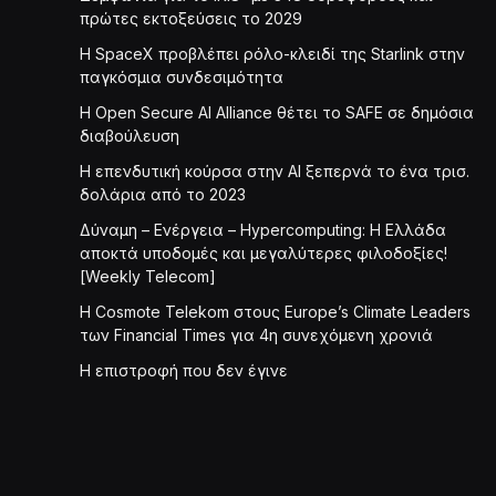
πρώτες εκτοξεύσεις το 2029
Η SpaceX προβλέπει ρόλο-κλειδί της Starlink στην
παγκόσμια συνδεσιμότητα
Η Open Secure AI Alliance θέτει το SAFE σε δημόσια
διαβούλευση
Η επενδυτική κούρσα στην AI ξεπερνά το ένα τρισ.
δολάρια από το 2023
Δύναμη – Ενέργεια – Ηypercomputing: Η Ελλάδα
αποκτά υποδομές και μεγαλύτερες φιλοδοξίες!
[Weekly Telecom]
Η Cosmote Telekom στους Europe’s Climate Leaders
των Financial Times για 4η συνεχόμενη χρονιά
Η επιστροφή που δεν έγινε