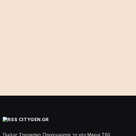
CITYGEN.GR
Όμιλος Σαρακάκη: Παραχώρησε το νέο Maxus T60