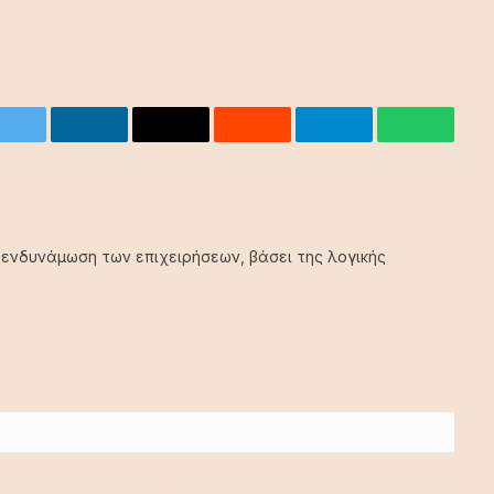
ok
Twitter
LinkedIn
Email
Reddit
Telegram
WhatsA
 ενδυνάμωση των επιχειρήσεων, βάσει της λογικής