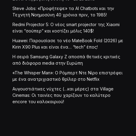
Steve Jobs: «Προφήτεψε» τα AI Chatbots και την
Τεχνητή Νοημοσύνη 40 χρόνια πριν, το 1985!
Redmi Projector 5: Ο νέος smart projector της Xiaomi
είναι “σούπερ” και κοστίζει μόλις 140$!
Huawei: Παρουσίασε το νέο MateBook Fold (2026) με
Kirin X90 Plus και είναι ένα… “tech” έπος!
Η σειρά Samsung Galaxy Z αποσπά θετικές κριτικές
από διάφορα media στην Ευρώπη
«The Whisper Man»: Ο Ρόμπερτ Ντε Νίρο επιστρέφει
με ένα ανατριχιαστικό θρίλερ στο Netflix
Αυγουστιάτικες νύχτες (…και μέρες) στα Village
Cinemas: Οι ταινίες που χαρίζουν το καλύτερο
encore του καλοκαιριού!