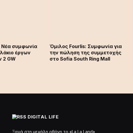
: Νέα συμφωνία
Όμιλος Fourlis: Συμφωνία για
λάκιο έργων
την πώληση της συμμετοχής
ν 2 GW
στο Sofia South Ring Mall
DIGITAL LIFE
Ξανά στη μεγάλη οθόνη το «La La Land»