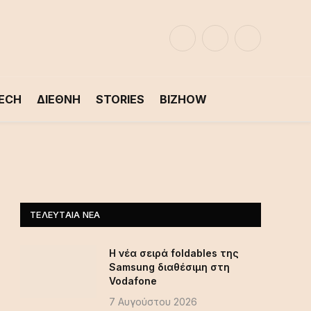
Facebook
LinkedIn
X
(Twitter)
ECH
ΔΙΕΘΝΗ
STORIES
BIZHOW
ΤΕΛΕΥΤΑΊΑ ΝΈΑ
Η νέα σειρά foldables της
Samsung διαθέσιμη στη
Vodafone
7 Αυγούστου 2026