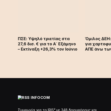
ΠΣΕ: Υψηλό τριετίας στα
Όμιλος ΔΕΗ
27,6 δισ. € για το Α΄ Εξάμηνο
για χαρτοφυ
– Εκτίναξη +26,3% τον Ιούνιο
ΑΠΕ άνω τω
INFOCOM
Συμφωνία για το IRIS² με 348 δορυφόρους και