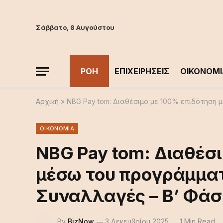
Σάββατο, 8 Αυγούστου
ΡΟΗ
ΕΠΙΧΕΙΡΗΣΕΙΣ
ΟΙΚΟΝΟΜΙ
Αρχική
»
NBG Pay tom: Διαθέσιμο με 100% επιδότηση
ΟΙΚΟΝΟΜΙΑ
NBG Pay tom: Διαθέσ
μέσω του προγράμμα
Συναλλαγές – Β’ Φά
By
BizNow
3 Δεκεμβρίου 2025
1 Min Read