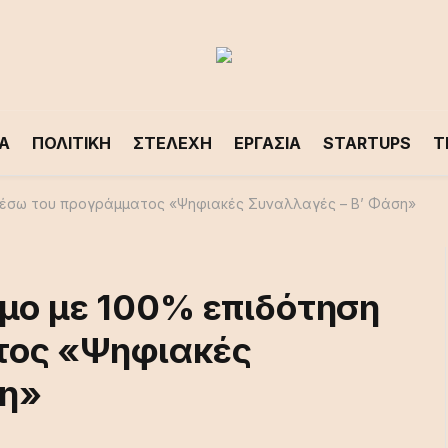
Α
ΠΟΛΙΤΙΚΗ
ΣΤΕΛΕΧΗ
ΕΡΓΑΣΙΑ
STARTUPS
T
 μέσω του προγράμματος «Ψηφιακές Συναλλαγές – Β’ Φάση»
ιμο με 100% επιδότηση
τος «Ψηφιακές
ση»