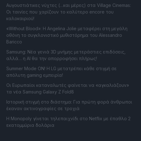
Αυγουστιάτικες νύχτες (…και μέρες) στα Village Cinemas:
Οι ταινίες που χαρίζουν το καλύτερο encore του
καλοκαιριού!
«Without Blood»: Η Angelina Jolie μεταφέρει στη μεγάλη
οθόνη το συγκλονιστικό μυθιστόρημα του Alessandro
Baricco
Samsung: Νέα γενιά 3D μνήμης μετεράστιες επιδόσεις,
αλλά… η AI θα την απορροφήσει πλήρως!
Summer Mode ON! Η LG μετατρέπει κάθε στιγμή σε
απόλυτη gaming εμπειρία!
Οι Ευρωπαίοι καταναλωτές φαίνεται να «αγκαλιάζουν»
τα νέα Samsung Galaxy Z Fold8
Ιστορική στιγμή στο διάστημα: Για πρώτη φορά άνθρωποι
έκαναν ακτινογραφίες σε τροχιά
Η Monopoly γίνεται τηλεπαιχνίδι στο Netflix με έπαθλο 2
εκατομμύρια δολάρια