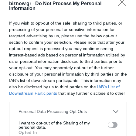
biznow.gr -
Do Not Process My Personal
και διεθνούς ρεπορτάζ, επικεντρώνοντας το ενδιαφέρον
Information
του στα new media, τις νέες τεχνολογίες και τις startups.
Έχει συνεργαστεί με μια σειρά από ηλεκτρονικά και
If you wish to opt-out of the sale, sharing to third parties, or
έντυπα μέσα, σε τομείς όπως η αρθρογραφία, η
processing of your personal or sensitive information for
επικοινωνία και η ενημέρωση
targeted advertising by us, please use the below opt-out
section to confirm your selection. Please note that after your
opt-out request is processed you may continue seeing
interest-based ads based on personal information utilized by
ΣΧΕΤΙΚΆ ΆΡΘΡΑ
us or personal information disclosed to third parties prior to
your opt-out. You may separately opt-out of the further
disclosure of your personal information by third parties on the
IAB’s list of downstream participants. This information may
also be disclosed by us to third parties on the
IAB’s List of
Downstream Participants
that may further disclose it to other
third parties.
Personal Data Processing Opt Outs
I want to opt-out of the Sharing of my
personal data.
Opted In