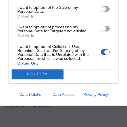
I want to opt-out of the Sale of my
Lidl Ελλάς: Διεθνώς αναγνωρισμένα κρασιά στην
Personal Data.
Opted In
κορυφαία σχέση ποιότητας-τιμής
I want to opt-out of processing my
Personal Data for Targeted Advertising.
Opted In
I want to opt-out of Collection, Use,
Retention, Sale, and/or Sharing of my
Personal Data that Is Unrelated with the
Purposes for which it was collected.
Opted Out
CONFIRM
Data Deletion
Data Access
Privacy Policy
ΟΤΕ: 18η συνεχόμενη χρονιά στη διεθνή σειρά
δεικτών FTSE4Good