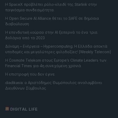
Η SpaceX προβλέπει ρόλο-κλειδί της Starlink στην
παγκόσμια συνδεσιμότητα
Η Open Secure AI Alliance θέτει το SAFE σε δημόσια
διαβούλευση
Η επενδυτική κούρσα στην AI ξεπερνά το ένα τρισ.
δολάρια από το 2023
Δύναμη – Ενέργεια – Ηypercomputing: Η Ελλάδα αποκτά
υποδομές και μεγαλύτερες φιλοδοξίες! [Weekly Telecom]
Η Cosmote Telekom στους Europe’s Climate Leaders των
Financial Times για 4η συνεχόμενη χρονιά
Η επιστροφή που δεν έγινε
diadikasia: ο Αριστόδημος Θωμόπουλος αναλαμβάνει
Διευθύνων Σύμβουλος
DIGITAL LIFE