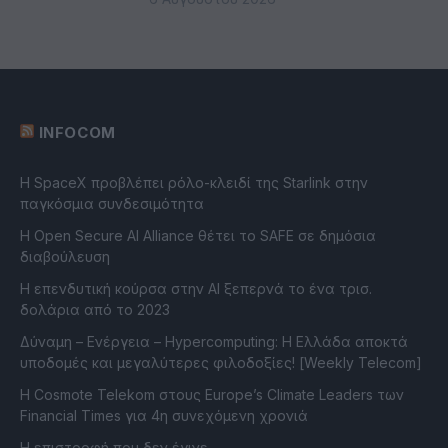
INFOCOM
Η SpaceX προβλέπει ρόλο-κλειδί της Starlink στην
παγκόσμια συνδεσιμότητα
Η Open Secure AI Alliance θέτει το SAFE σε δημόσια
διαβούλευση
Η επενδυτική κούρσα στην AI ξεπερνά το ένα τρισ.
δολάρια από το 2023
Δύναμη – Ενέργεια – Ηypercomputing: Η Ελλάδα αποκτά
υποδομές και μεγαλύτερες φιλοδοξίες! [Weekly Telecom]
Η Cosmote Telekom στους Europe’s Climate Leaders των
Financial Times για 4η συνεχόμενη χρονιά
Η επιστροφή που δεν έγινε