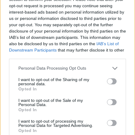
απόφαση εκ μέρους της Διοίκησης για υπαγωγή
opt-out request is processed you may continue seeing
στο πρόγραμμα «Ηρακλής ΙΙΙ», θα ληφθεί υπό
interest-based ads based on personal information utilized by
us or personal information disclosed to third parties prior to
την αξιολόγηση της επίπτωσης που θα επιφέρει
your opt-out. You may separately opt-out of the further
στα αποτελέσματα της Τράπεζας και μόνο υπό
disclosure of your personal information by third parties on the
την προϋπόθεση ότι τυχόν επιπτώσεις θα
IAB’s list of downstream participants. This information may
also be disclosed by us to third parties on the
IAB’s List of
αντισταθμίζονται από άλλες αντίστοιχες
Downstream Participants
that may further disclose it to other
ενέργειες κεφαλαιακής ενίσχυσης ως
third parties.
αποτέλεσμα της συμφωνίας μεταξύ των
Personal Data Processing Opt Outs
βασικών μετόχων της Τράπεζας.
I want to opt-out of the Sharing of my
personal data.
Η Διευθύνουσα Σύμβουλος της Attica Bank,
Opted In
κυρία Ελένη Βρεττού, δήλωσε σχετικά: «Το 2023
I want to opt-out of the Sale of my
ήταν η χρονιά που η Τράπεζα επανήλθε σε
Personal Data.
Opted In
λειτουργική κερδοφορία, ενώ η τάση συνεχίζεται
δυναμικά και το 2024 όπως αποτυπώνεται από
I want to opt-out of processing my
Personal Data for Targeted Advertising.
τα αποτελέσματα α’ τριμήνου. Η θετική
Opted In