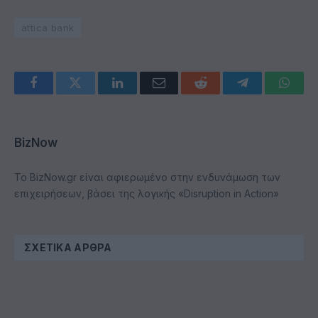
attica bank
Facebook
Twitter
LinkedIn
Email
Reddit
Telegram
Whats
BizNow
Το BizNow.gr είναι αφιερωμένο στην ενδυνάμωση των
επιχειρήσεων, βάσει της λογικής «Disruption in Action»
ΣΧΕΤΙΚΆ ΆΡΘΡΑ