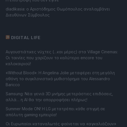
diadikasia: ο Αριστόδημος Θωμόπουλος αναλαμβάνει
Διευθύνων Σύμβουλος
DIGITAL LIFE
Αυγουστιάτικες νύχτες (…και μέρες) στα Village Cinemas:
Οι ταινίες που χαρίζουν το καλύτερο encore του
καλοκαιριού!
«Without Blood»: Η Angelina Jolie μεταφέρει στη μεγάλη
οθόνη το συγκλονιστικό μυθιστόρημα του Alessandro
Baricco
Samsung: Νέα γενιά 3D μνήμης μετεράστιες επιδόσεις,
αλλά… η AI θα την απορροφήσει πλήρως!
Summer Mode ON! Η LG μετατρέπει κάθε στιγμή σε
απόλυτη gaming εμπειρία!
Οι Ευρωπαίοι καταναλωτές φαίνεται να «αγκαλιάζουν»