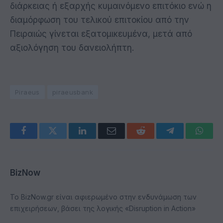
διάρκειας ή εξαρχής κυμαινόμενο επιτόκιο ενώ η
διαμόρφωση του τελικού επιτοκίου από την
Πειραιώς γίνεται εξατομικευμένα, μετά από
αξιολόγηση του δανειολήπτη.
Piraeus
piraeusbank
Facebook
Twitter
LinkedIn
Email
Reddit
Telegram
Whats
BizNow
Το BizNow.gr είναι αφιερωμένο στην ενδυνάμωση των
επιχειρήσεων, βάσει της λογικής «Disruption in Action»