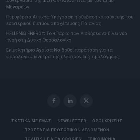
Συνεργασία της ΦΩΤΟΚΥΚΛΩΣΗ Α.Ε. με τον Δήμο
Μεγαρέων
Περιφέρεια Αττικής: Υπεγράφη η σύμβαση κατασκευής του
εσωτερικού δικτύου αποχέτευσης Παιανίας
HELLENiQ ENERGY: Το «Πάρκο των Αισθήσεων» δίνει νέα
πνοή στη Δυτική Θεσσαλονίκη
Επιμελητήριο Αχαΐας: Να δοθεί παράταση για τα
φορολογικά κίνητρα της ηλεκτρονικής τιμολόγησης
Facebook
LinkedIn
X
(Twitter)
ΣΧΕΤΙΚΑ ΜΕ ΕΜΑΣ
NEWSLETTER
ΟΡΟΙ ΧΡΗΣΗΣ
ΠΡΟΣΤΑΣΙΑ ΠΡΟΣΩΠΙΚΩΝ ΔΕΔΟΜΕΝΩΝ
ΠΟΛΙΤΙΚΗ ΓΙΑ ΤΑ COOKIES
ΕΠΙΚΟΙΝΩΝΙΑ