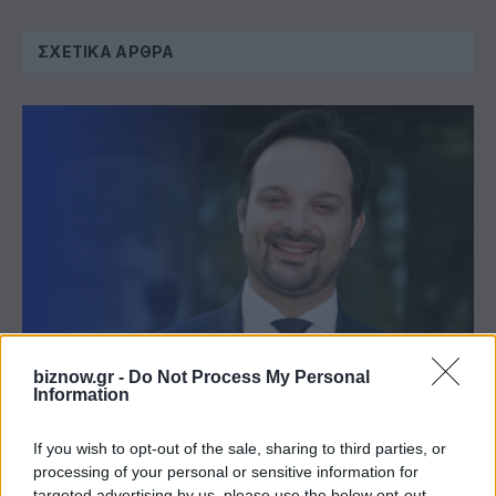
ΣΧΕΤΙΚΆ ΆΡΘΡΑ
biznow.gr -
Do Not Process My Personal
KPMG: Έκθεση “Pulse of Private Equity” Q2 2026
Information
If you wish to opt-out of the sale, sharing to third parties, or
processing of your personal or sensitive information for
targeted advertising by us, please use the below opt-out