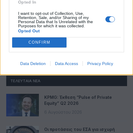
Opted In
I want to opt-out of Collection, Use,
Retention, Sale, and/or Sharing of my
Personal Data that Is Unrelated with the
ΔΕΗ: Ισχυρή ανάπτυξη στο α΄εξάμηνο 2026 με
Purposes for which it was collected.
προσαρμοσμένο EBITDA στα €1,2 δισ.
Opted Out
CONFIRM
Data Deletion
Data Access
Privacy Policy
ΤΕΛΕΥΤΑΊΑ ΝΈΑ
KPMG: Έκθεση “Pulse of Private
Equity” Q2 2026
6 Αυγούστου 2026
Οι προτάσεις του ΕΣΑ για ισχυρή