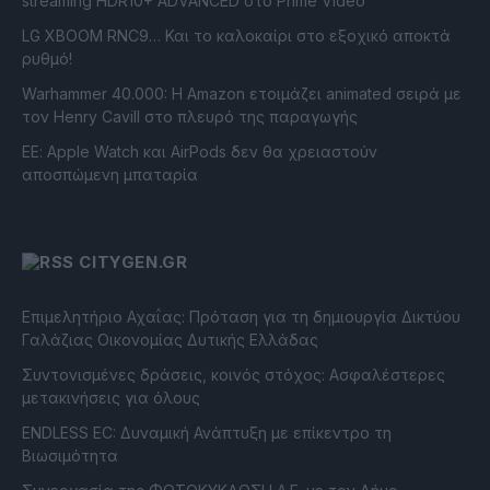
streaming HDR10+ ADVANCED στο Prime Video
LG XBOOM RNC9… Και το καλοκαίρι στο εξοχικό αποκτά
ρυθμό!
Warhammer 40.000: Η Amazon ετοιμάζει animated σειρά με
τον Henry Cavill στο πλευρό της παραγωγής
ΕΕ: Apple Watch και AirPods δεν θα χρειαστούν
αποσπώμενη μπαταρία
CITYGEN.GR
Επιμελητήριο Αχαΐας: Πρόταση για τη δημιουργία Δικτύου
Γαλάζιας Οικονομίας Δυτικής Ελλάδας
Συντονισμένες δράσεις, κοινός στόχος: Ασφαλέστερες
μετακινήσεις για όλους
ENDLESS EC: Δυναμική Ανάπτυξη με επίκεντρο τη
Βιωσιμότητα