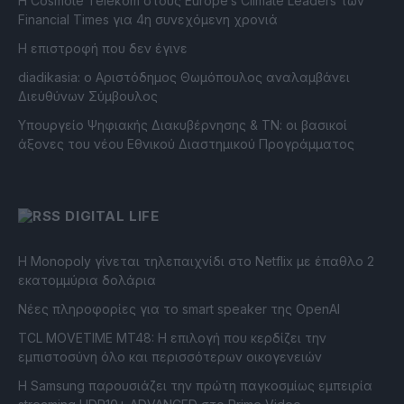
Η Cosmote Telekom στους Europe’s Climate Leaders των
Financial Times για 4η συνεχόμενη χρονιά
Η επιστροφή που δεν έγινε
diadikasia: ο Αριστόδημος Θωμόπουλος αναλαμβάνει
Διευθύνων Σύμβουλος
Υπουργείο Ψηφιακής Διακυβέρνησης & ΤΝ: οι βασικοί
άξονες του νέου Εθνικού Διαστημικού Προγράμματος
DIGITAL LIFE
Η Monopoly γίνεται τηλεπαιχνίδι στο Netflix με έπαθλο 2
εκατομμύρια δολάρια
Νέες πληροφορίες για το smart speaker της OpenAI
TCL MOVETIME MT48: Η επιλογή που κερδίζει την
εμπιστοσύνη όλο και περισσότερων οικογενειών
Η Samsung παρουσιάζει την πρώτη παγκοσμίως εμπειρία