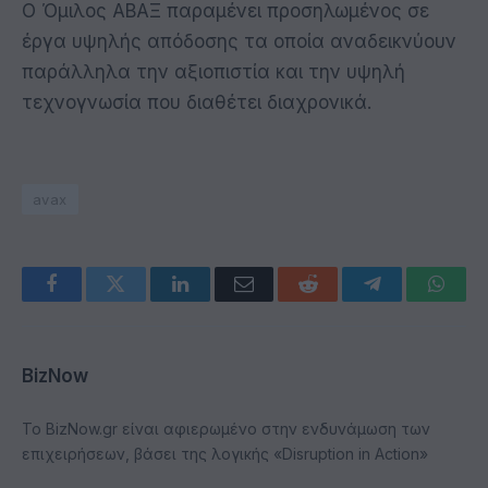
Ο Όμιλος ΑΒΑΞ παραμένει προσηλωμένος σε
έργα υψηλής απόδοσης τα οποία αναδεικνύουν
παράλληλα την αξιοπιστία και την υψηλή
τεχνογνωσία που διαθέτει διαχρονικά.
avax
Facebook
Twitter
LinkedIn
Email
Reddit
Telegram
Whats
BizNow
Το BizNow.gr είναι αφιερωμένο στην ενδυνάμωση των
επιχειρήσεων, βάσει της λογικής «Disruption in Action»