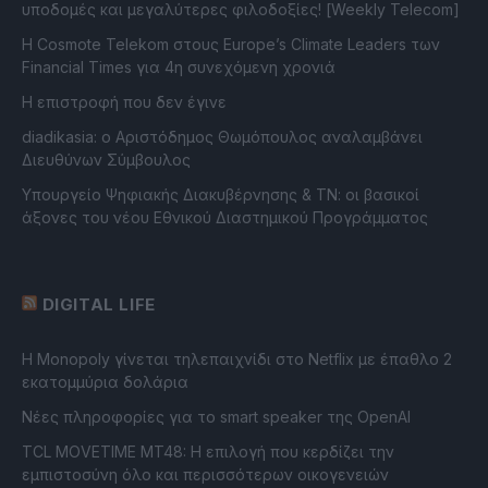
υποδομές και μεγαλύτερες φιλοδοξίες! [Weekly Telecom]
Η Cosmote Telekom στους Europe’s Climate Leaders των
Financial Times για 4η συνεχόμενη χρονιά
Η επιστροφή που δεν έγινε
diadikasia: ο Αριστόδημος Θωμόπουλος αναλαμβάνει
Διευθύνων Σύμβουλος
Υπουργείο Ψηφιακής Διακυβέρνησης & ΤΝ: οι βασικοί
άξονες του νέου Εθνικού Διαστημικού Προγράμματος
DIGITAL LIFE
Η Monopoly γίνεται τηλεπαιχνίδι στο Netflix με έπαθλο 2
εκατομμύρια δολάρια
Νέες πληροφορίες για το smart speaker της OpenAI
TCL MOVETIME MT48: Η επιλογή που κερδίζει την
εμπιστοσύνη όλο και περισσότερων οικογενειών