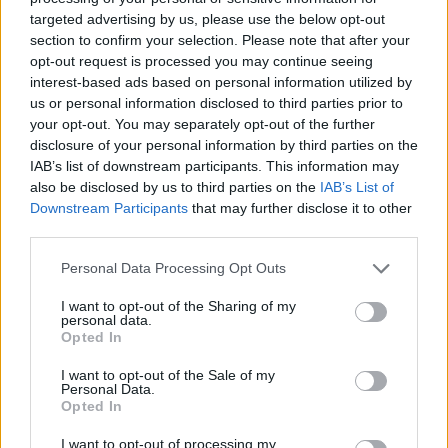
targeted advertising by us, please use the below opt-out
section to confirm your selection. Please note that after your
opt-out request is processed you may continue seeing
interest-based ads based on personal information utilized by
us or personal information disclosed to third parties prior to
your opt-out. You may separately opt-out of the further
disclosure of your personal information by third parties on the
IAB’s list of downstream participants. This information may
also be disclosed by us to third parties on the
IAB’s List of
Downstream Participants
that may further disclose it to other
third parties.
Samsung: Παρουσιάζει την πρώτη παγκοσμίως
εμπειρία streaming HDR10+ ADVANCED στο Prime
Personal Data Processing Opt Outs
Video
I want to opt-out of the Sharing of my
personal data.
Opted In
I want to opt-out of the Sale of my
Personal Data.
Opted In
I want to opt-out of processing my