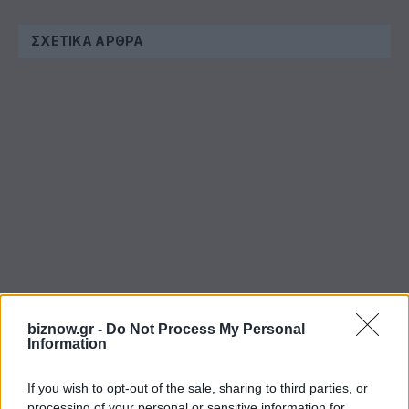
ΣΧΕΤΙΚΆ ΆΡΘΡΑ
Όμιλος ΑΒΑΞ: Ανάληψη έργου κατασκευής
biznow.gr -
Do Not Process My Personal
σταθμού παραγωγής ηλεκτρικής ενέργειας 800
Information
ΜW στη Λάρισα
If you wish to opt-out of the sale, sharing to third parties, or
processing of your personal or sensitive information for