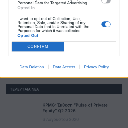
Personal Data for Targeted Advertising.
Opted In
I want to opt-out of Collection, Use,
Retention, Sale, and/or Sharing of my
Personal Data that Is Unrelated with the
Purposes for which it was collected.
Η LG Electronics στη λίστα Forbes «Accessibility
Opted Out
200» του 2026
CONFIRM
Data Deletion
Data Access
Privacy Policy
ΤΕΛΕΥΤΑΊΑ ΝΈΑ
KPMG: Έκθεση “Pulse of Private
Equity” Q2 2026
6 Αυγούστου 2026