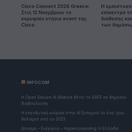
Cisco Connect 2026 Greece:
Η εμπιστοσύ
Στις 12 Νοεμβρίου το
επίκεντρο τ
κορυφαίο ετήσιο event της
διάθεσης κα
Cisco
των δημόσι
INFOCOM
Η Open Secure AI Alliance θέτει το SAFE σε δημόσια
διαβούλευση
Η επενδυτική κούρσα στην AI ξεπερνά το ένα τρισ.
δολάρια από το 2023
Δύναμη – Ενέργεια – Ηypercomputing: Η Ελλάδα