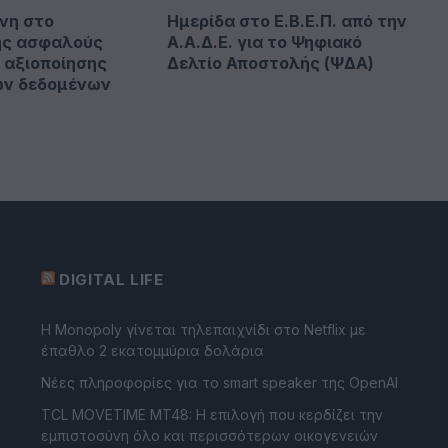
νη στο
Ημερίδα στο Ε.Β.Ε.Π. από την
ης ασφαλούς
Α.Α.Δ.Ε. για το Ψηφιακό
ι αξιοποίησης
Δελτίο Αποστολής (ΨΔΑ)
ων δεδομένων
DIGITAL LIFE
Η Monopoly γίνεται τηλεπαιχνίδι στο Netflix με
έπαθλο 2 εκατομμύρια δολάρια
Νέες πληροφορίες για το smart speaker της OpenAI
TCL MOVETIME MT48: Η επιλογή που κερδίζει την
εμπιστοσύνη όλο και περισσότερων οικογενειών