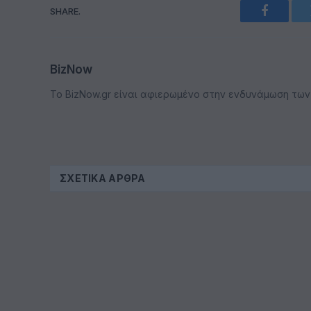
SHARE.
Faceboo
BizNow
Το BizNow.gr είναι αφιερωμένο στην ενδυνάμωση των επ
ΣΧΕΤΙΚΆ ΆΡΘΡΑ