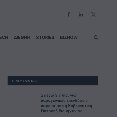
Facebook
LinkedIn
X
(Twitter)
ECH
ΔΙΕΘΝΗ
STORIES
BIZHOW
ΤΕΛΕΥΤΑΊΑ ΝΈΑ
Σχέδιο 3,7 δισ. για
παραγωγικές επενδύσεις
παρουσίασε η Κυβερνητική
Επιτροπή Βιομηχανίας