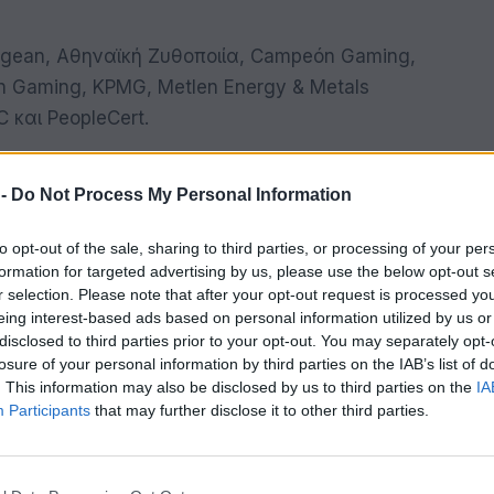
gean, Αθηναϊκή Ζυθοποιία, Campeón Gaming,
zen Gaming, KPMG, Metlen Energy & Metals
 και PeopleCert.
ύν και να παρακολουθήσουν
δωρεάν
το virtual
 -
Do Not Process My Personal Information
διοδρομίας
με την εγγραφή τους στο:
to opt-out of the sale, sharing to third parties, or processing of your per
formation for targeted advertising by us, please use the below opt-out s
r selection. Please note that after your opt-out request is processed y
νόραμα;
eing interest-based ads based on personal information utilized by us or
disclosed to third parties prior to your opt-out. You may separately opt-
ναδική ευκαιρία
ενημέρωσης
και δικτύωσης
losure of your personal information by third parties on the IAB’s list of
. This information may also be disclosed by us to third parties on the
IA
Participants
that may further disclose it to other third parties.
ίας και την κουλτούρα της.
εκπαιδευτικό υπόβαθρο, hard και soft skills).