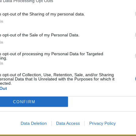
l Data Processing Opt Outs
ροσφέρουν (μόνιμες θέσεις, graduate
o opt-out of the Sharing of my personal data.
In
ανή συνέντευξη.
o opt-out of the Sale of my Personal Data.
In
ευρύτερο πλαίσιο δράσεων του Πανοράματος
to opt-out of processing my Personal Data for Targeted
Φορέας της εκδήλωσης είναι το
ing.
In
σης των Επιχειρήσεων και
οπικού Χαρακτήρα το οποίο έχει συσταθεί
o opt-out of Collection, Use, Retention, Sale, and/or Sharing
ersonal Data that Is Unrelated with the Purposes for which it
νη Λαδόπουλο
σε μια προσπάθεια σύνδεσης
lected.
Out
επιχειρηματικό κόσμο.
CONFIRM
Data Deletion
Data Access
Privacy Policy