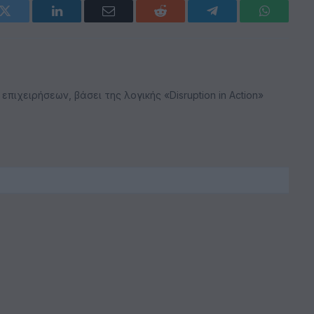
k
Twitter
LinkedIn
Email
Reddit
Telegram
WhatsAp
ιχειρήσεων, βάσει της λογικής «Disruption in Action»