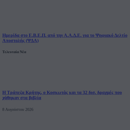
Ημερίδα στο Ε.Β.Ε.Π. από την Α.Α.Δ.Ε. για το Ψηφιακό Δελτίο
Αποστολής (ΨΔΑ)
Τελευταία Νέα
Η Τράπεζα Κρήτης, ο Κοσκωτάς και τα 32 δισ. δραχμές που
χάθηκαν στα βιβλία
8 Αυγούστου 2026