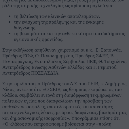
ρόλο της ιατρικής τεχνολογίας ως κρίσιμου μοχλού για:
τη βελτίωση των κλινικών αποτελεσμάτων,
την ενίσχυση της πρόληψης και της έγκαιρης
διάγνωσης,
τη βιωσιμότητα και την ανθεκτικότητα του συστήματος
υγειονομικής φροντίδας.
Στην εκδήλωση απηύθυναν χαιρετισμό οι κ.κ. Σ. Σαπουνάς,
Πρόεδρος ΕΟΦ, Ο. Παπαδημητρίου, Πρόεδρος ΣΦΕΕ, Β.
Πενταφράγκας, Εντεταλμένος Σύμβουλος ΠΕΦ, Θ. Τσαχαλίνα,
Αντιπρόεδρος Ένωσης Ασθενών Ελλάδας και Γ. Γεμιστού,
Αντιπρόεδρος ΠΟΣΣΑΣΔΙΑ.
Στην ομιλία του, ο Πρόεδρος του Δ.Σ. του ΣΕΙΒ, κ. Δημήτριος
Νίκας, ανέφερε ότι: «Ο ΣΕΙΒ, ως θεσμικός εκπρόσωπος του
κλάδου, συμβάλλει ενεργά στη διαμόρφωση τεκμηριωμένων
πολιτικών υγείας που διασφαλίζουν την πρόσβαση των
ασθενών σε ασφαλείς, αποτελεσματικές και καινοτόμες
ιατροτεχνολογικές λύσεις, με όρους διαφάνειας, βιωσιμότητας
και δημοσιονομικής ισορροπίας». Υπογράμμισε επίσης ότι
«Ο κλάδος που εκπροσωπούμε βρίσκεται στην «πρώτη