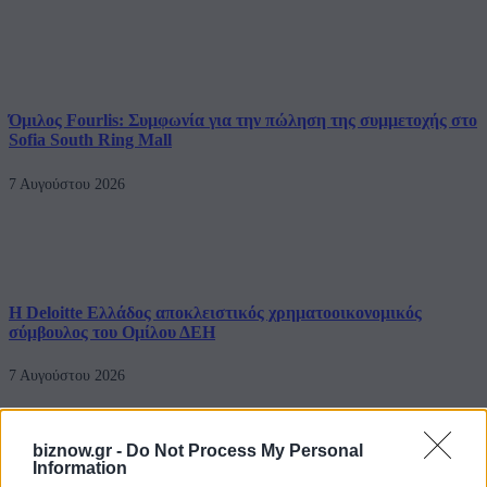
Όμιλος Fourlis: Συμφωνία για την πώληση της συμμετοχής στο
Sofia South Ring Mall
7 Αυγούστου 2026
Η Deloitte Ελλάδος αποκλειστικός χρηματοοικονομικός
σύμβουλος του Ομίλου ΔΕΗ
7 Αυγούστου 2026
InfoCom
biznow.gr -
Do Not Process My Personal
Επίσημη κυκλοφορία των Galaxy Z Fold8 Ultra, Fold8,
Information
Flip8, Watch Ultra2 και Watch9 από τη Samsung