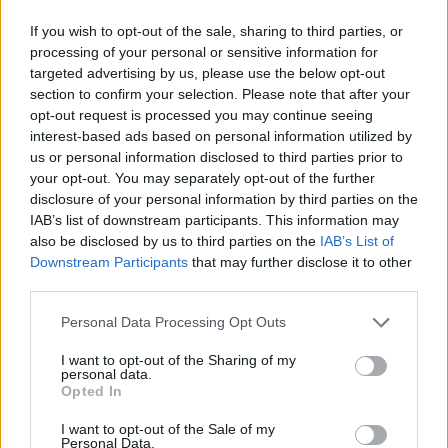
Διπλασιάστηκε σε 1 χρόνο η χρήση chatbots για ειδήσεις
στην Ελλάδα
If you wish to opt-out of the sale, sharing to third parties, or
Συμφωνία για το IRIS² με 348 δορυφόρους και πρώτες
processing of your personal or sensitive information for
εκτοξεύσεις το 2029
targeted advertising by us, please use the below opt-out
Πόσο ασφαλής είναι η Τεχνητή Νοημοσύνη σήμερα και τι
section to confirm your selection. Please note that after your
πρέπει να γνωρίζετε το 2026
opt-out request is processed you may continue seeing
Η SpaceX προβλέπει ρόλο-κλειδί της Starlink στην
interest-based ads based on personal information utilized by
παγκόσμια συνδεσιμότητα
18η συνεχόμενη χρονιά για τον ΟΤΕ στη διεθνή σειρά
us or personal information disclosed to third parties prior to
δεικτών FTSE4Good
your opt-out. You may separately opt-out of the further
Οι Ευρωπαίοι καταναλωτές φαίνεται να αγκαλιάζουν τα νέα
disclosure of your personal information by third parties on the
Samsung Galaxy Z Fold8
IAB’s list of downstream participants. This information may
also be disclosed by us to third parties on the
IAB’s List of
Digital Life
Downstream Participants
that may further disclose it to other
third parties.
Η Roblox φέρνει τη δημιουργία παιχνιδιών με ΑΙ σε iPhone
και iPad
Personal Data Processing Opt Outs
Το ρομπότ που ανοίγει σακούλες και φτιάχνει LEGO μας
φέρνει πιο κοντά στο μέλλον
Ξανά στη μεγάλη οθόνη το «La La Land»
I want to opt-out of the Sharing of my
personal data.
Steve Jobs: «Προφήτεψε» τα AI Chatbots και την Τεχνητή
Opted In
Νοημοσύνη 40 χρόνια πριν, το 1985!
Redmi Projector 5: Ο νέος smart projector της Xiaomi είναι
I want to opt-out of the Sale of my
“σούπερ” και κοστίζει μόλις 140$!
Personal Data.