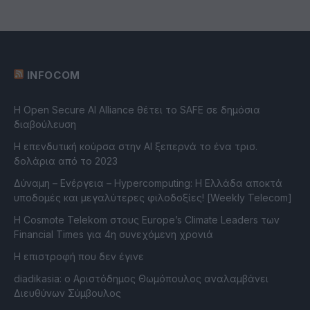
INFOCOM
Η Open Secure AI Alliance θέτει το SAFE σε δημόσια
διαβούλευση
Η επενδυτική κούρσα στην AI ξεπερνά το ένα τρισ.
δολάρια από το 2023
Δύναμη – Ενέργεια – Ηypercomputing: Η Ελλάδα αποκτά
υποδομές και μεγαλύτερες φιλοδοξίες! [Weekly Telecom]
Η Cosmote Telekom στους Europe’s Climate Leaders των
Financial Times για 4η συνεχόμενη χρονιά
Η επιστροφή που δεν έγινε
diadikasia: ο Αριστόδημος Θωμόπουλος αναλαμβάνει
Διευθύνων Σύμβουλος