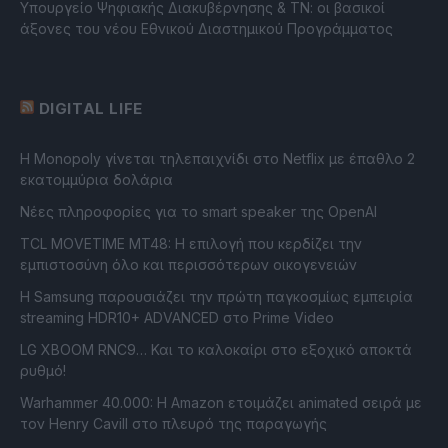
Υπουργείο Ψηφιακής Διακυβέρνησης & ΤΝ: οι βασικοί
άξονες του νέου Εθνικού Διαστημικού Προγράμματος
DIGITAL LIFE
Η Monopoly γίνεται τηλεπαιχνίδι στο Netflix με έπαθλο 2
εκατομμύρια δολάρια
Νέες πληροφορίες για το smart speaker της OpenAI
TCL MOVETIME MT48: Η επιλογή που κερδίζει την
εμπιστοσύνη όλο και περισσότερων οικογενειών
Η Samsung παρουσιάζει την πρώτη παγκοσμίως εμπειρία
streaming HDR10+ ADVANCED στο Prime Video
LG XBOOM RNC9… Και το καλοκαίρι στο εξοχικό αποκτά
ρυθμό!
Warhammer 40.000: Η Amazon ετοιμάζει animated σειρά με
τον Henry Cavill στο πλευρό της παραγωγής