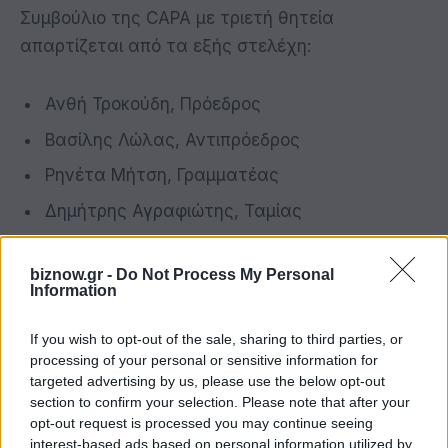
Συμβούλιο της CAPA με τριετή θητεία
απαρτίζεται από τα εξής στελέχη:
Ανθή Τροκούδη, Πρόεδρος
Βασίλης Λώλας, Αντιπρόεδρος
Ρηνέτα Μήτση, Γραμματέας
Δημήτρης Αγραφιώτης, Ταμίας
Τόνια Γκόγκου, Μέλος
biznow.gr -
Do Not Process My Personal
Πάκης Παπαδημητρίου, Μέλος
Information
Ελένη Σουράνη, Μέλος
If you wish to opt-out of the sale, sharing to third parties, or
Ρόη Χάικου, Μέλος
processing of your personal or sensitive information for
targeted advertising by us, please use the below opt-out
Χριστίνα Κουτρομάνου, Μέλος
section to confirm your selection. Please note that after your
opt-out request is processed you may continue seeing
interest-based ads based on personal information utilized by