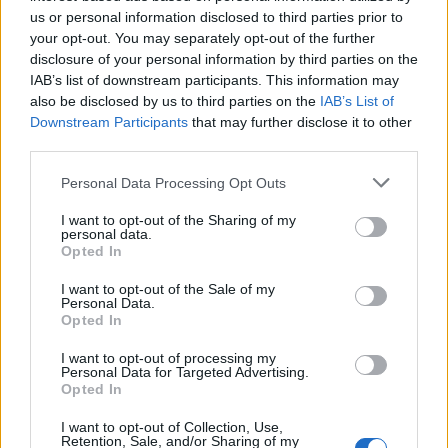
us or personal information disclosed to third parties prior to
capa
your opt-out. You may separately opt-out of the further
disclosure of your personal information by third parties on the
IAB’s list of downstream participants. This information may
also be disclosed by us to third parties on the
IAB’s List of
Downstream Participants
that may further disclose it to other
Facebook
Twitter
LinkedIn
Email
Reddit
Telegram
Whats
third parties.
Personal Data Processing Opt Outs
BizNow
I want to opt-out of the Sharing of my
personal data.
Το BizNow.gr είναι αφιερωμένο στην ενδυνάμωση των
Opted In
επιχειρήσεων, βάσει της λογικής «Disruption in Action»
I want to opt-out of the Sale of my
Personal Data.
Opted In
ΣΧΕΤΙΚΆ ΆΡΘΡΑ
I want to opt-out of processing my
Personal Data for Targeted Advertising.
Opted In
I want to opt-out of Collection, Use,
Retention, Sale, and/or Sharing of my