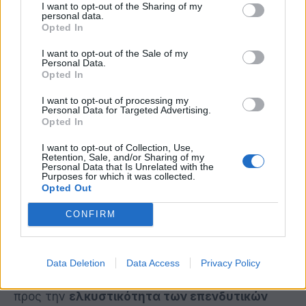
I want to opt-out of the Sharing of my
Σύμφωνα με την τελευταία έκδοση της
personal data.
Opted In
εξαμηνιαίας έρευνας EY Renewable Energy
Country Attractiveness Index (RECAI), η Ελλάδα
I want to opt-out of the Sale of my
Personal Data.
βελτίωσε τη θέση της μεταξύ των κορυφαίων
Opted In
αγορών για τις
ανανεώσιμες πηγές ενέργειας
I want to opt-out of processing my
η
η
(ΑΠΕ)
, καθώς
ανέβηκε από την 3
στη 2
θέση
Personal Data for Targeted Advertising.
Opted In
του προσαρμοσμένου δείκτη της
EY
για τις
ΑΠΕ
, που εξετάζει τις επιδόσεις των χωρών
I want to opt-out of Collection, Use,
Retention, Sale, and/or Sharing of my
προσαρμοσμένες σύμφωνα με το μέγεθος του
Personal Data that Is Unrelated with the
Purposes for which it was collected.
ΑΕΠ τους. Συγχρόνως, η Ελλάδα επανήλθε στη
Opted Out
η
η
16
θέση του γενικού δείκτη, από την 18
θέση
CONFIRM
που βρισκόταν πριν έξι μήνες.
Ο δείκτης αξιολογεί τις
40 κορυφαίες
Data Deletion
Data Access
Privacy Policy
οικονομίες
του κόσμου και τις κατατάσσει ως
προς την
ελκυστικότητα των επενδυτικών