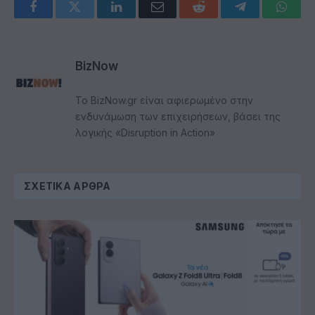
Facebook
Twitter
LinkedIn
Email
Reddit
Telegram
Whats
BizNow
Το BizNow.gr είναι αφιερωμένο στην
ενδυνάμωση των επιχειρήσεων, βάσει της
λογικής «Disruption in Action»
ΣΧΕΤΙΚΆ ΆΡΘΡΑ