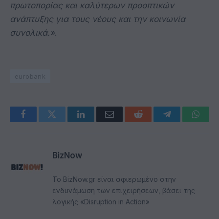
πρωτοπορίας και καλύτερων προοπτικών
ανάπτυξης για τους νέους και την κοινωνία
συνολικά.»
.
eurobank
Facebook
Twitter
LinkedIn
Email
Reddit
Telegram
Whats
BizNow
Το BizNow.gr είναι αφιερωμένο στην
ενδυνάμωση των επιχειρήσεων, βάσει της
λογικής «Disruption in Action»