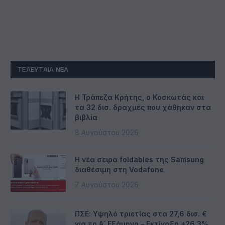
ΤΕΛΕΥΤΑΊΑ ΝΈΑ
Η Τράπεζα Κρήτης, ο Κοσκωτάς και
τα 32 δισ. δραχμές που χάθηκαν στα
βιβλία
8 Αυγούστου 2026
Η νέα σειρά foldables της Samsung
διαθέσιμη στη Vodafone
7 Αυγούστου 2026
ΠΣΕ: Υψηλό τριετίας στα 27,6 δισ. €
για το Α΄ Εξάμηνο – Εκτίναξη +26,3%