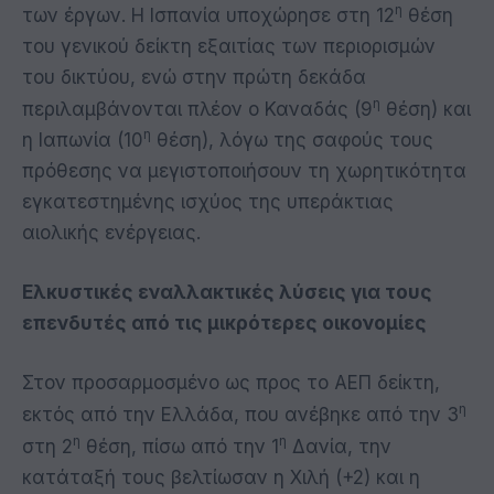
η
των έργων. Η Ισπανία υποχώρησε στη 12
θέση
του γενικού δείκτη εξαιτίας των περιορισμών
του δικτύου, ενώ στην πρώτη δεκάδα
η
περιλαμβάνονται πλέον ο Καναδάς (9
θέση) και
η
η Ιαπωνία (10
θέση), λόγω της σαφούς τους
πρόθεσης να μεγιστοποιήσουν τη χωρητικότητα
εγκατεστημένης ισχύος της υπεράκτιας
αιολικής ενέργειας.
Ελκυστικές εναλλακτικές λύσεις για τους
επενδυτές από τις μικρότερες οικονομίες
Στον προσαρμοσμένο ως προς το ΑΕΠ δείκτη,
η
εκτός από την Ελλάδα, που ανέβηκε από την 3
η
η
στη 2
θέση, πίσω από την 1
Δανία, την
κατάταξή τους βελτίωσαν η Χιλή (+2) και η