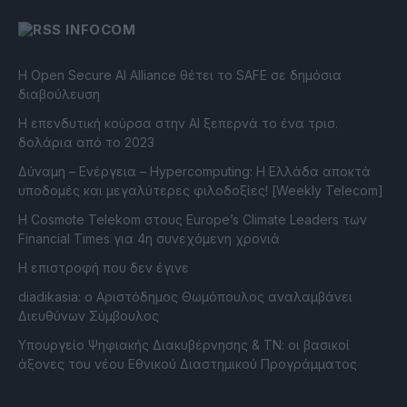
INFOCOM
Η Open Secure AI Alliance θέτει το SAFE σε δημόσια
διαβούλευση
Η επενδυτική κούρσα στην AI ξεπερνά το ένα τρισ.
δολάρια από το 2023
Δύναμη – Ενέργεια – Ηypercomputing: Η Ελλάδα αποκτά
υποδομές και μεγαλύτερες φιλοδοξίες! [Weekly Telecom]
Η Cosmote Telekom στους Europe’s Climate Leaders των
Financial Times για 4η συνεχόμενη χρονιά
Η επιστροφή που δεν έγινε
diadikasia: ο Αριστόδημος Θωμόπουλος αναλαμβάνει
Διευθύνων Σύμβουλος
Υπουργείο Ψηφιακής Διακυβέρνησης & ΤΝ: οι βασικοί
άξονες του νέου Εθνικού Διαστημικού Προγράμματος