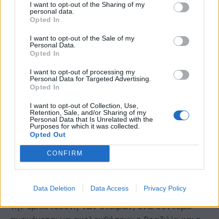
Ακολουθήστε το BizNow.gr και ενημερωθείτε άμεσα
I want to opt-out of the Sharing of my
για τις σημαντικότερες ειδήσεις της αγοράς
personal data.
Opted In
I want to opt-out of the Sale of my
Personal Data.
Opted In
Η Ευρωπαϊκή Επιτροπή προχωρά στην
I want to opt-out of processing my
Personal Data for Targeted Advertising.
προσωρινή εφαρμογή
της εμπορικής
Opted In
συμφωνίας
με το μπλοκ της Mercosur στη
I want to opt-out of Collection, Use,
Νότια Αμερική, σύμφωνα με ανακοίνωση της
Retention, Sale, and/or Sharing of my
Personal Data that Is Unrelated with the
προέδρου Ursula von der Leyen. Η απόφαση αυτή
Purposes for which it was collected.
Opted Out
ελήφθη καθώς η
Αργεντινή και η Ουρουγουάη
επικύρωσαν
τη συμφωνία την Πέμπτη,
CONFIRM
αποτελώντας τις πρώτες χώρες που
ολοκλήρωσαν τη διαδικασία. Η Ursula von der
Data Deletion
Data Access
Privacy Policy
Leyen σημείωσε ότι η κίνηση αυτή αποδεικνύει
την εμπιστοσύνη των εταίρων, ενώ σύντομα