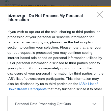
By
Χρήστος Κοτσακάς
27 Φεβρουαρίου 2026
biznow.gr -
Do Not Process My Personal
3 Mins Read
Information
If you wish to opt-out of the sale, sharing to third parties, or
processing of your personal or sensitive information for
targeted advertising by us, please use the below opt-out
section to confirm your selection. Please note that after your
opt-out request is processed you may continue seeing
interest-based ads based on personal information utilized by
us or personal information disclosed to third parties prior to
your opt-out. You may separately opt-out of the further
disclosure of your personal information by third parties on the
IAB’s list of downstream participants. This information may
also be disclosed by us to third parties on the
IAB’s List of
Downstream Participants
that may further disclose it to other
third parties.
Όλες οι επιχειρηματικές εξελίξεις στο Google
Personal Data Processing Opt Outs
News!