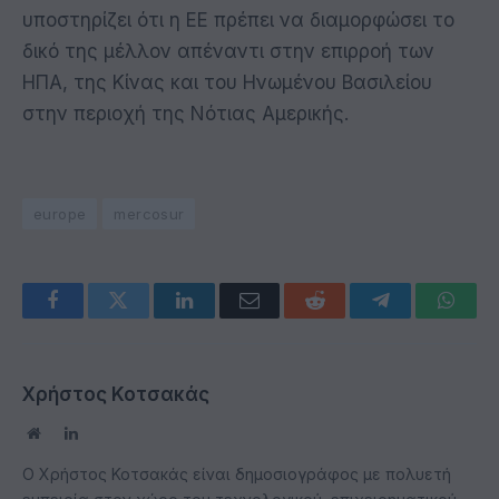
υποστηρίζει ότι η ΕΕ πρέπει να διαμορφώσει το
δικό της μέλλον απέναντι στην επιρροή των
ΗΠΑ, της Κίνας και του Ηνωμένου Βασιλείου
στην περιοχή της Νότιας Αμερικής.
europe
mercosur
Facebook
Twitter
LinkedIn
Email
Reddit
Telegram
Whats
Χρήστος Κοτσακάς
Website
LinkedIn
Ο Χρήστος Κοτσακάς είναι δημοσιογράφος με πολυετή