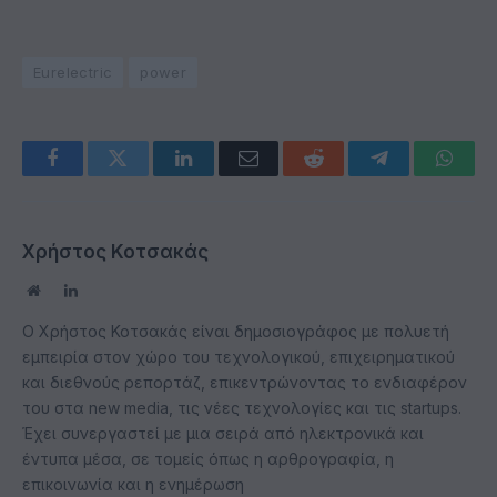
Eurelectric
power
Facebook
Twitter
LinkedIn
Email
Reddit
Telegram
Whats
Χρήστος Κοτσακάς
Website
LinkedIn
Ο Χρήστος Κοτσακάς είναι δημοσιογράφος με πολυετή
εμπειρία στον χώρο του τεχνολογικού, επιχειρηματικού
και διεθνούς ρεπορτάζ, επικεντρώνοντας το ενδιαφέρον
του στα new media, τις νέες τεχνολογίες και τις startups.
Έχει συνεργαστεί με μια σειρά από ηλεκτρονικά και
έντυπα μέσα, σε τομείς όπως η αρθρογραφία, η
επικοινωνία και η ενημέρωση