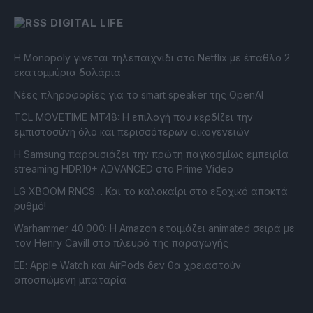
DIGITAL LIFE
Η Monopoly γίνεται τηλεπαιχνίδι στο Netflix με έπαθλο 2
εκατομμύρια δολάρια
Νέες πληροφορίες για το smart speaker της OpenAI
TCL MOVETIME MT48: Η επιλογή που κερδίζει την
εμπιστοσύνη όλο και περισσότερων οικογενειών
Η Samsung παρουσιάζει την πρώτη παγκοσμίως εμπειρία
streaming HDR10+ ADVANCED στο Prime Video
LG XBOOM RNC9… Και το καλοκαίρι στο εξοχικό αποκτά
ρυθμό!
Warhammer 40.000: Η Amazon ετοιμάζει animated σειρά με
τον Henry Cavill στο πλευρό της παραγωγής
ΕΕ: Apple Watch και AirPods δεν θα χρειαστούν
αποσπώμενη μπαταρία