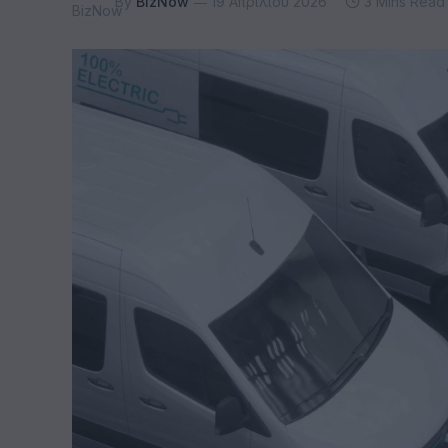
By
BizNow
19 Απριλίου 2026
3 Mins Read