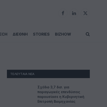
Facebook
LinkedIn
X
(Twitter)
ECH
ΔΙΕΘΝΗ
STORIES
BIZHOW
ΤΕΛΕΥΤΑΊΑ ΝΈΑ
Σχέδιο 3,7 δισ. για
παραγωγικές επενδύσεις
παρουσίασε η Κυβερνητική
Επιτροπή Βιομηχανίας