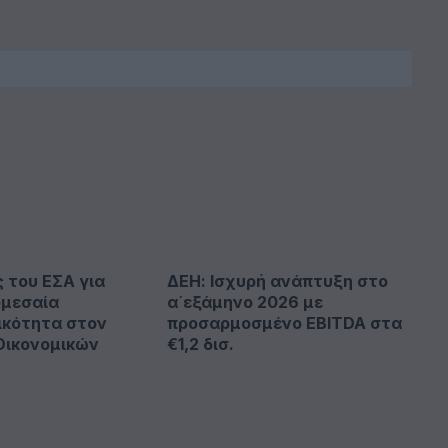
ς του ΕΣΑ για
ΔΕΗ: Ισχυρή ανάπτυξη στο
ομεσαία
α΄εξάμηνο 2026 με
ικότητα στον
προσαρμοσμένο EBITDA στα
Οικονομικών
€1,2 δισ.