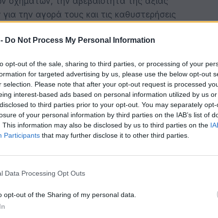
ών οχημάτων, την αβεβαιότητα της αξίας
 για την αγορά τους και τις καθυστερήσεις
πτυξη υποδομών φόρτισης.
 -
Do Not Process My Personal Information
ονισμένη δράση σε όλο το οικοσύστημα. Οι
to opt-out of the sale, sharing to third parties, or processing of your per
ους πρέπει να ευθυγραμμίσουν τα οχήματα με
formation for targeted advertising by us, please use the below opt-out s
τους και να μεγιστοποιήσουν την έξυπνη
r selection. Please note that after your opt-out request is processed y
eing interest-based ads based on personal information utilized by us or
ύμφωνα με την έκθεση, αποτελεί βασικό
disclosed to third parties prior to your opt-out. You may separately opt-
στους και τη βελτίωση των περιθωρίων
losure of your personal information by third parties on the IAB’s list of
 χρειάζεται να μειώσουν τις αρχικές
. This information may also be disclosed by us to third parties on the
IA
Participants
that may further disclose it to other third parties.
διαφάνεια των πληροφοριών σχετικά με τις
τοσύνη στην αξία μεταπώλησης, μέσω
οποιημένων δεδομένων. Οι υπεύθυνοι
l Data Processing Opt Outs
ς, οφείλουν να παρέχουν σταθερή, πολυετή
. Οι διαχειριστές δικτύων και οι πάροχοι
o opt-out of the Sharing of my personal data.
πιταχύνουν τα χρονοδιαγράμματα σύνδεσης
In