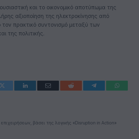
ι ουσιαστική και το οικονομικό αποτύπωμα της
λήρης αξιοποίηση της ηλεκτροκίνησης από
ό τον πρακτικό συντονισμό μεταξύ των
αι της πολιτικής.
k
Twitter
LinkedIn
Email
Reddit
Telegram
WhatsAp
ιχειρήσεων, βάσει της λογικής «Disruption in Action»