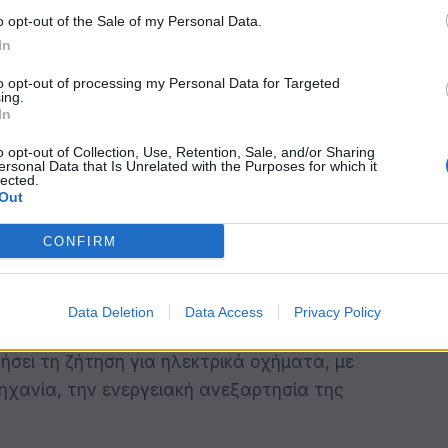
ικότητα, προκειμένου να υποστηρίξουν
o opt-out of the Sale of my Personal Data.
φόρτισης. Τέλος, οι χρηματοδότες και οι
In
ξουν ολοκληρωμένα και συνεργατικά μοντέλα
 έκθεση των ισολογισμών.
to opt-out of processing my Personal Data for Targeted
ing.
In
ο Γιάννης Πιέρρος, Εταίρος και Επικεφαλής
o opt-out of Collection, Use, Retention, Sale, and/or Sharing
ωσε: «Με δεδομένη την υψηλή συμμετοχή των
ersonal Data that Is Unrelated with the Purposes for which it
lected.
κινήτων, τα οφέλη της ηλεκτροκίνησης,
Out
κονομική άποψη, είναι προφανή. Ωστόσο, μια
CONFIRM
 καθυστερούν τη μετάβαση στην επόμενη
τα αυτά, απαιτείται συντονισμένη δράση
ατος: διαχειριστές στόλων, κατασκευαστές,
Data Deletion
Data Access
Privacy Policy
ης πολιτικής και χρηματοδότες. Μια καλά
σει τη ζήτηση για ηλεκτρικά οχήματα, με
ηχανία, την ενεργειακή ανεξαρτησία της