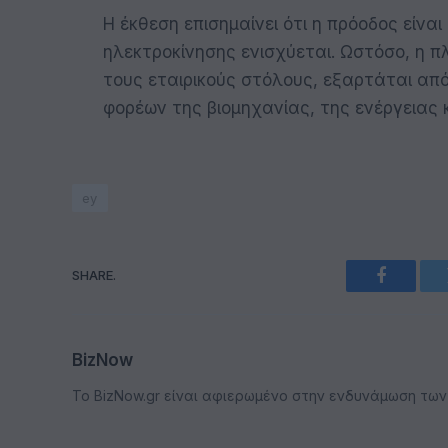
Η έκθεση επισημαίνει ότι η πρόοδος είνα
ηλεκτροκίνησης ενισχύεται. Ωστόσο, η π
τους εταιρικούς στόλους, εξαρτάται απ
φορέων της βιομηχανίας, της ενέργειας κ
ey
SHARE.
Faceboo
BizNow
Το BizNow.gr είναι αφιερωμένο στην ενδυνάμωση των επ