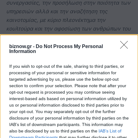
συνεργασίες, την προσήλωση στην ποιότητα των
υπηρεσιών αλλά και την αναζήτηση της
καινοτομίας, με κύριο πλεονέκτημα την
κουλτούρα και την αφοσίωση των ανθρώπων του
Ομίλου».
biznow.gr -
Do Not Process My Personal
Information
Η κυρία Μαίρη Χατζάκου, Πρόεδρος, ΜΕΒΓΑΛ
Α.Ε, και νικήτρια της κατηγορίας «Βραβείο
If you wish to opt-out of the sale, sharing to third parties, or
Επιχειρηματικής Ανθεκτικότητας», σημείωσε:
processing of your personal or sensitive information for
targeted advertising by us, please use the below opt-out
«Ως γυναίκα επιχειρηματίας με εμπιστοσύνη στις
section to confirm your selection. Please note that after your
δυνατότητες της ΜΕΒΓΑΛ, ως άνθρωπος με
opt-out request is processed you may continue seeing
πείσμα, πιστεύω στο επιχειρείν που προοδεύει και
interest-based ads based on personal information utilized by
us or personal information disclosed to third parties prior to
εξελίσσεται. Ως Ελληνίδα εκφράζω την πίστη και
your opt-out. You may separately opt-out of the further
την αφοσίωσή μου στα ελληνικά προϊόντα που
disclosure of your personal information by third parties on the
γίνονται πρεσβευτές της χώρας μας».
IAB’s list of downstream participants. This information may
also be disclosed by us to third parties on the
IAB’s List of
Downstream Participants
that may further disclose it to other