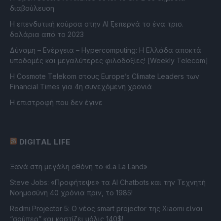
διαβούλευση
Η επενδυτική κούρσα στην AI ξεπερνά το ένα τρισ.
δολάρια από το 2023
Δύναμη – Ενέργεια – Ηypercomputing: Η Ελλάδα αποκτά
υποδομές και μεγαλύτερες φιλοδοξίες! [Weekly Telecom]
Η Cosmote Telekom στους Europe’s Climate Leaders των
Financial Times για 4η συνεχόμενη χρονιά
Η επιστροφή που δεν έγινε
DIGITAL LIFE
Ξανά στη μεγάλη οθόνη το «La La Land»
Steve Jobs: «Προφήτεψε» τα AI Chatbots και την Τεχνητή
Νοημοσύνη 40 χρόνια πριν, το 1985!
Redmi Projector 5: Ο νέος smart projector της Xiaomi είναι
“σούπερ” και κοστίζει μόλις 140$!