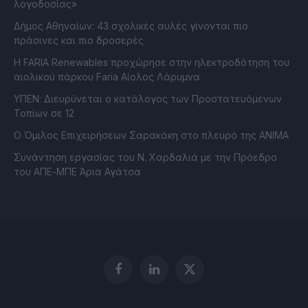
λογοδοσίας»
Δήμος Αθηναίων: 43 σχολικές αυλές γίνονται πιο
πράσινες και πιο δροσερές
Η FARIA Renewables προχώρησε στην ηλεκτροδότηση του
αιολικού πάρκου Faria Αίολος Λάρυμνα
ΥΠΕΝ: Διευρύνεται ο κατάλογος των Προστατευόμενων
Τοπίων σε 12
O Όμιλος Επιχειρήσεων Σαρακάκη στο πλευρό της ΑΝΙΜΑ
Συνάντηση εργασίας του Ν. Χαρδαλιά με την Πρόεδρο
του ΑΠΕ-ΜΠΕ Άρια Αγάτσα
Facebook
LinkedIn
X
(Twitter)