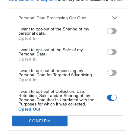
Ο κ. Κρίστιαν Χατζημηνάς, Ιδρυτής & CEO,
third parties.
THEON GROUP – Ιδρυτής, EFA GROUP, νικητής
Personal Data Processing Opt Outs
της κατηγορίας «Διεθνώς Αναπτυσσόμενος
Επιχειρηματίας», τόνισε:
«Η επιχειρηματικότητα
I want to opt-out of the Sharing of my
personal data.
είναι στην πραγματικότητα τέχνη. Είναι η
Opted In
ικανότητα να αναπτύσσεις νέες ιδέες και να τις
I want to opt-out of the Sale of my
εφαρμόζεις στην πράξη, να λύνεις προβλήματα,
Personal Data.
Opted In
να αντιμετωπίζεις κάθε απρόοπτο, να κάνεις το
όραμά σου πραγματικότητα, να “ευ-αγωνίζεσαι”,
I want to opt-out of processing my
Personal Data for Targeted Advertising.
αλλά και να εμπνέεις τις επόμενες γενιές για
Opted In
ακόμη μεγαλύτερα επιτεύγματα».
I want to opt-out of Collection, Use,
Retention, Sale, and/or Sharing of my
Personal Data that Is Unrelated with the
Ο κ. Γιώργος Τσαρούχας, CEO & Co-Founder,
Purposes for which it was collected.
Opted Out
DIALECTICA, νικητής της κατηγορίας
«Πρωτοπόρος Επιχειρηματίας», σημείωσε:
CONFIRM
«Πρωτοπορία δεν υπάρχει αν δεν υπάρχει ένα