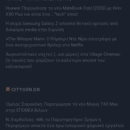
Huawei: Παρουσίασε το νέο MateBook Fold (2026) με Kirin
X90 Plus και είναι ένα… “tech” έπος!
Η σειρά Samsung Galaxy Z αποσπά θετικές κριτικές από
διάφορα media στην Ευρώπη
«The Whisper Man»: Ο Ρόμπερτ Ντε Νίρο επιστρέφει με
ένα ανατριχιαστικό θρίλερ στο Netflix
Αυγουστιάτικες νύχτες (…και μέρες) στα Village Cinemas:
Οι ταινίες που χαρίζουν το καλύτερο encore του
καλοκαιριού!
CITYGEN.GR
Όμιλος Σαρακάκη: Παραχώρησε το νέο Maxus T60 Max
στην ΕΠΟΜΕΑ Βιλίων
Ν. Χαρδαλιάς: «Με το Παρατηρητήριο Έργων η
Περιφέρεια αποκτά ένα πρωτοποριακό ψηφιακό εργαλείο