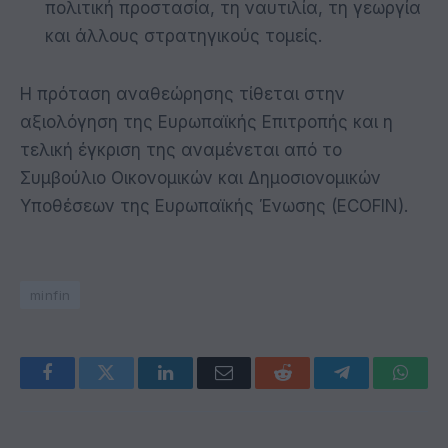
πολιτική προστασία, τη ναυτιλία, τη γεωργία
και άλλους στρατηγικούς τομείς.
Η πρόταση αναθεώρησης τίθεται στην
αξιολόγηση της Ευρωπαϊκής Επιτροπής και η
τελική έγκριση της αναμένεται από το
Συμβούλιο Οικονομικών και Δημοσιονομικών
Υποθέσεων της Ευρωπαϊκής Ένωσης (ECOFIN).
minfin
Facebook
Twitter
LinkedIn
Email
Reddit
Telegram
Whats