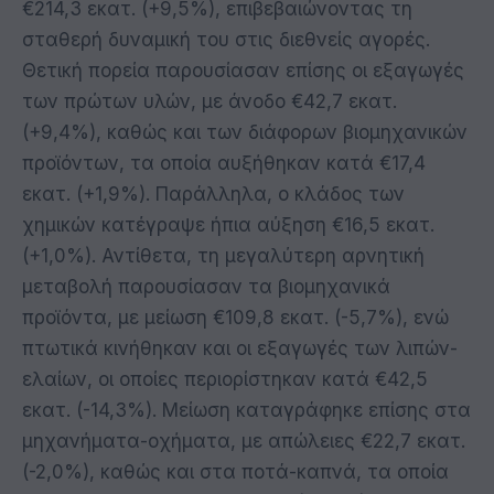
€214,3 εκατ. (+9,5%), επιβεβαιώνοντας τη
σταθερή δυναμική του στις διεθνείς αγορές.
Θετική πορεία παρουσίασαν επίσης οι εξαγωγές
των πρώτων υλών, με άνοδο €42,7 εκατ.
(+9,4%), καθώς και των διάφορων βιομηχανικών
προϊόντων, τα οποία αυξήθηκαν κατά €17,4
εκατ. (+1,9%). Παράλληλα, ο κλάδος των
χημικών κατέγραψε ήπια αύξηση €16,5 εκατ.
(+1,0%). Αντίθετα, τη μεγαλύτερη αρνητική
μεταβολή παρουσίασαν τα βιομηχανικά
προϊόντα, με μείωση €109,8 εκατ. (-5,7%), ενώ
πτωτικά κινήθηκαν και οι εξαγωγές των λιπών-
ελαίων, οι οποίες περιορίστηκαν κατά €42,5
εκατ. (-14,3%). Μείωση καταγράφηκε επίσης στα
μηχανήματα-οχήματα, με απώλειες €22,7 εκατ.
(-2,0%), καθώς και στα ποτά-καπνά, τα οποία