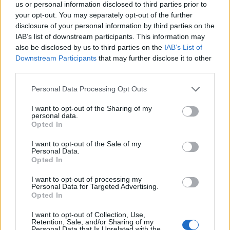
us or personal information disclosed to third parties prior to
your opt-out. You may separately opt-out of the further
Αντίθετα, κατά τον Φεβρουάριο του 2026 οι
disclosure of your personal information by third parties on the
IAB’s list of downstream participants. This information may
εξαγωγές χωρίς πετρελαιοειδή παρουσίασαν
also be disclosed by us to third parties on the
IAB’s List of
οριακή υποχώρηση και ανήλθαν σε €3.115,3
Downstream Participants
that may further disclose it to other
εκατ. έναντι €3.126,1 εκατ. τον αντίστοιχο μήνα
third parties.
του 2025, σημειώνοντας μείωση κατά 0,3%. Οι
Personal Data Processing Opt Outs
εισαγωγές χωρίς πετρελαιοειδή ανήλθαν σε
I want to opt-out of the Sharing of my
€5.370,4 εκατ. έναντι €5.106,5 εκατ. τον
personal data.
Φεβρουάριο του 2025, παρουσιάζοντας αύξηση
Opted In
κατά 5,2%, με αποτέλεσμα το εμπορικό
I want to opt-out of the Sale of my
Personal Data.
έλλειμμα χωρίς πετρελαιοειδή να διευρυνθεί
Opted In
στα €2.255,1 εκατ. από €1.980,4 εκατ.,
I want to opt-out of processing my
καταγράφοντας επιδείνωση κατά 13,9%.
Personal Data for Targeted Advertising.
Opted In
Κατά το διάστημα Ιανουαρίου–Μαρτίου 2026, οι
I want to opt-out of Collection, Use,
Retention, Sale, and/or Sharing of my
ελληνικές εξαγωγές παρουσίασαν θετική
Personal Data that Is Unrelated with the