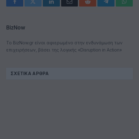
Facebook
Twitter
LinkedIn
Email
Reddit
Telegram
Whats
BizNow
Το BizNow.gr είναι αφιερωμένο στην ενδυνάμωση των
επιχειρήσεων, βάσει της λογικής «Disruption in Action»
ΣΧΕΤΙΚΆ ΆΡΘΡΑ