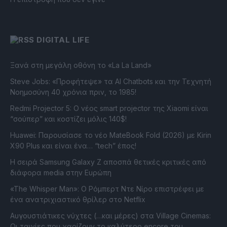
DIGITAL LIFE
Ξανά στη μεγάλη οθόνη το «La La Land»
Steve Jobs: «Προφήτεψε» τα AI Chatbots και την Τεχνητή
Νοημοσύνη 40 χρόνια πριν, το 1985!
Redmi Projector 5: Ο νέος smart projector της Xiaomi είναι
“σούπερ” και κοστίζει μόλις 140$!
Huawei: Παρουσίασε το νέο MateBook Fold (2026) με Kirin
X90 Plus και είναι ένα… “tech” έπος!
Η σειρά Samsung Galaxy Z αποσπά θετικές κριτικές από
διάφορα media στην Ευρώπη
«The Whisper Man»: Ο Ρόμπερτ Ντε Νίρο επιστρέφει με
ένα ανατριχιαστικό θρίλερ στο Netflix
Αυγουστιάτικες νύχτες (…και μέρες) στα Village Cinemas:
Οι ταινίες που χαρίζουν το καλύτερο encore του