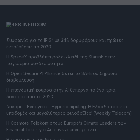
INFOCOM
Συμφωνία για το IRIS² με 348 δορυφόρους και πρώτες
εκτοξεύσεις το 2029
Η SpaceX προβλέπει ρόλο-κλειδί της Starlink στην
παγκόσμια συνδεσιμότητα
Η Open Secure AI Alliance θέτει το SAFE σε δημόσια
διαβούλευση
Η επενδυτική κούρσα στην AI ξεπερνά το ένα τρισ.
δολάρια από το 2023
Δύναμη – Ενέργεια – Ηypercomputing: Η Ελλάδα αποκτά
υποδομές και μεγαλύτερες φιλοδοξίες! [Weekly Telecom]
Η Cosmote Telekom στους Europe’s Climate Leaders των
Financial Times για 4η συνεχόμενη χρονιά
Η επιστροφή που δεν έγινε