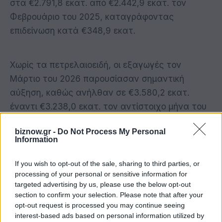
στα €2.791,8 εκατ. από €2.442,9 εκατ. τον
Φεβρουάριο του 2025, καταγράφοντας
επιδείνωση κατά €348,9 εκατ.
Χωρίς τα πετρελαιοειδή, οι εξαγωγές τον
Μάρτιο του 2026 παρουσίασαν σημαντική
αύξηση, καθώς ανήλθαν σε €3.580,2 εκατ.
έναντι €3.238,0 εκατ. τον αντίστοιχο μήνα του
2025, καταγράφοντας άνοδο κατά 10,6%. Οι
biznow.gr -
Do Not Process My Personal
εισαγωγές χωρίς πετρελαιοειδή ανήλθαν σε
Information
€5.907,5 εκατ. έναντι €5.562,3 εκατ. τον
Μάρτιο του 2025, παρουσιάζοντας αύξηση
If you wish to opt-out of the sale, sharing to third parties, or
processing of your personal or sensitive information for
κατά 6,2%, ενώ το εμπορικό έλλειμμα χωρίς
targeted advertising by us, please use the below opt-out
πετρελαιοειδή διαμορφώθηκε σε €2.327,3 εκατ.
section to confirm your selection. Please note that after your
έναντι €2.324,3 εκατ., παρουσιάζοντας οριακή
opt-out request is processed you may continue seeing
interest-based ads based on personal information utilized by
επιδείνωση κατά 0,1%.