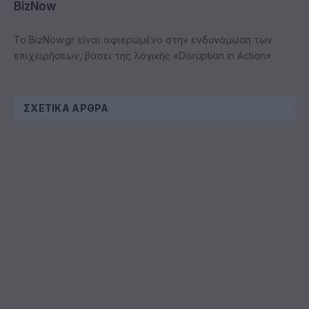
BizNow
Το BizNow.gr είναι αφιερωμένο στην ενδυνάμωση των
επιχειρήσεων, βάσει της λογικής «Disruption in Action»
ΣΧΕΤΙΚΆ ΆΡΘΡΑ