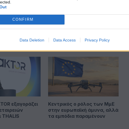
lected.
Out
CONFIRM
Data Deletion
Data Access
Privacy Policy
TOR εξαγοράζει
Κεντρικός ο ρόλος των ΜμΕ
εταιρειών
στην ευρωπαϊκή άμυνα, αλλά
ι THALIS
τα εμπόδια παραμένουν