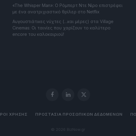
«The Whisper Man»: Ο Ρόμπερτ Ντε Νίρο επιστρέφει
με ένα ανατριχιαστικό θρίλερ στο Netflix
Αυγουστιάτικες νύχτες (…και μέρες) στα Village
Cinemas: Οι ταινίες που χαρίζουν το καλύτερο
encore του καλοκαιριού!
Facebook
LinkedIn
X
(Twitter)
ΡΟΙ ΧΡΗΣΗΣ
ΠΡΟΣΤΑΣΙΑ ΠΡΟΣΩΠΙΚΩΝ ΔΕΔΟΜΕΝΩΝ
ΠΟ
© 2026 BizNow.gr