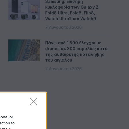
Samsung: Επίσημη
κυκλοφορία των Galaxy Z
Fold8 Ultra, Fold8, Flip8,
Watch Ultra2 και Watch9
7 Αυγούστου 2026
Πάνω από 1.500 έλεγχοι με
drones σε 300 παραλίες κατά
της αυθαίρετης κατάληψης
του αιγιαλού
7 Αυγούστου 2026
sonal or
ection to
ou may