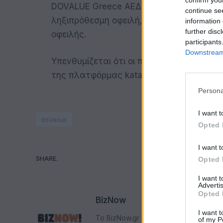
DOVALUE Greece ΑΕΔΑΔΠ, λόγω επαναλα
continue se
ληξιπρόθεσμη οφειλή, χωρίς να έχει προ
information 
further disc
οφειλής.
participants
Downstream 
Υπενθυμίζεται ότι οι πολίτες μπορούν 
της πλατφόρμας kataggelies.mindev.gov
Persona
I want t
doValue
Opted 
I want t
SHARE.
Opted 
Faceboo
I want 
Advertis
Opted 
BizNow
I want t
Το BizNow.gr είναι αφιερωμένο στην
of my P