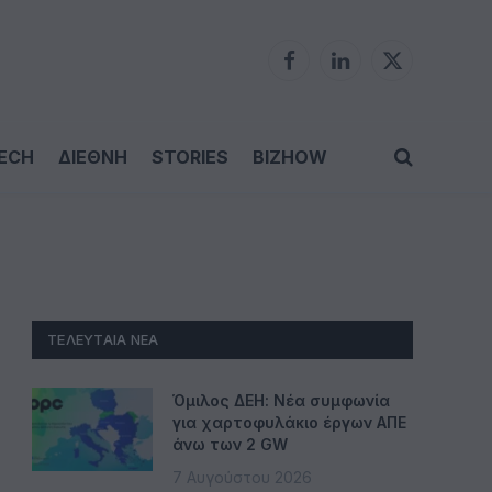
Facebook
LinkedIn
X
(Twitter)
ECH
ΔΙΕΘΝΗ
STORIES
BIZHOW
ΤΕΛΕΥΤΑΊΑ ΝΈΑ
Όμιλος ΔΕΗ: Νέα συμφωνία
για χαρτοφυλάκιο έργων ΑΠΕ
άνω των 2 GW
7 Αυγούστου 2026