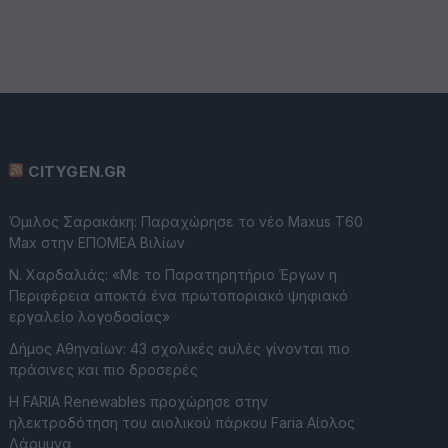
CITYGEN.GR
Όμιλος Σαρακάκη: Παραχώρησε το νέο Maxus T60
Max στην ΕΠΟΜΕΑ Βιλίων
Ν. Χαρδαλιάς: «Με το Παρατηρητήριο Έργων η
Περιφέρεια αποκτά ένα πρωτοποριακό ψηφιακό
εργαλείο λογοδοσίας»
Δήμος Αθηναίων: 43 σχολικές αυλές γίνονται πιο
πράσινες και πιο δροσερές
Η FARIA Renewables προχώρησε στην
ηλεκτροδότηση του αιολικού πάρκου Faria Αίολος
Λάρυμνα