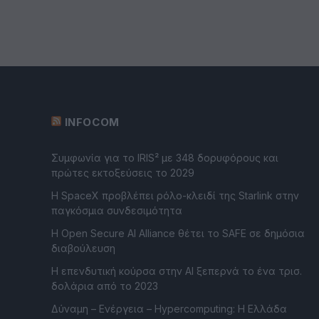
INFOCOM
Συμφωνία για το IRIS² με 348 δορυφόρους και
πρώτες εκτοξεύσεις το 2029
Η SpaceX προβλέπει ρόλο-κλειδί της Starlink στην
παγκόσμια συνδεσιμότητα
Η Open Secure AI Alliance θέτει το SAFE σε δημόσια
διαβούλευση
Η επενδυτική κούρσα στην AI ξεπερνά το ένα τρισ.
δολάρια από το 2023
Δύναμη – Ενέργεια – Ηypercomputing: Η Ελλάδα