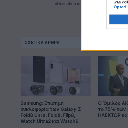
was col
«Disruption in Action»
Opted 
ΣΧΕΤΙΚΆ ΆΡΘΡΑ
Samsung: Επίσημη
Ο Όμιλος AK
κυκλοφορία των Galaxy Z
το 75% των 
Fold8 Ultra, Fold8, Flip8,
ΗΛΕΚΤΩΡ κα
Watch Ultra2 και Watch9