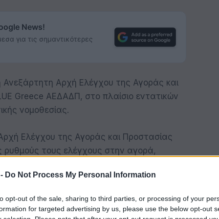
Google News!
εσα για τις σημαντικότερες
η Ανεξάρτητη Αρχή Ελέγχου της Αγοράς και
UE Greece ΑΕΔΑΔΠ, στο πλαίσιο εντατικών
ικής νομοθεσίας.
Αρχή Ελέγχου της Αγοράς και Προστασίας
ς ρυθμούς τους ελέγχους στην αγορά,
κυρώσεων για παραβάσεις της
 -
Do Not Process My Personal Information
to opt-out of the sale, sharing to third parties, or processing of your per
formation for targeted advertising by us, please use the below opt-out s
ητικό πρόστιμο ύψους 200.000 ευρώ στη
r selection. Please note that after your opt-out request is processed y