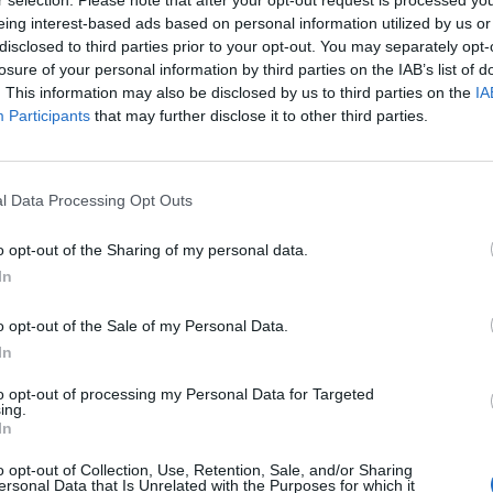
μβανόμενων οχλήσεων προς οφειλέτη για
eing interest-based ads based on personal information utilized by us or
ηγηθεί η απαιτούμενη επιβεβαίωση της
disclosed to third parties prior to your opt-out. You may separately opt-
losure of your personal information by third parties on the IAB’s list of
. This information may also be disclosed by us to third parties on the
IA
Participants
that may further disclose it to other third parties.
να υποβάλλουν καταγγελίες ηλεκτρονικά μέσω
.gr ή μέσω της γραμμής καταναλωτή 1520.
l Data Processing Opt Outs
o opt-out of the Sharing of my personal data.
In
o opt-out of the Sale of my Personal Data.
In
k
Twitter
LinkedIn
Email
Reddit
Telegram
WhatsAp
to opt-out of processing my Personal Data for Targeted
ing.
In
o opt-out of Collection, Use, Retention, Sale, and/or Sharing
 ενδυνάμωση των επιχειρήσεων, βάσει της λογικής
ersonal Data that Is Unrelated with the Purposes for which it