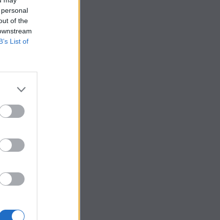
 personal
out of the
 downstream
B’s List of
p