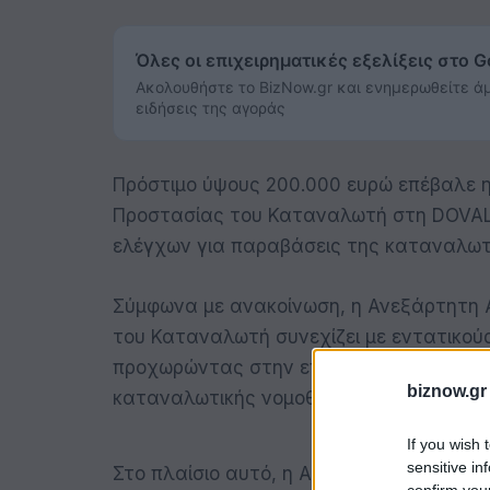
Όλες οι επιχειρηματικές εξελίξεις στο 
Ακολουθήστε το BizNow.gr και ενημερωθείτε άμ
ειδήσεις της αγοράς
Πρόστιμο ύψους 200.000 ευρώ επέβαλε 
Προστασίας του Καταναλωτή στη DOVAL
ελέγχων για παραβάσεις της καταναλωτ
Σύμφωνα με ανακοίνωση, η Ανεξάρτητη 
του Καταναλωτή συνεχίζει με εντατικού
προχωρώντας στην επιβολή διοικητικών 
biznow.gr
καταναλωτικής νομοθεσίας.
If you wish 
sensitive in
Στο πλαίσιο αυτό, η Αρχή επέβαλε διοικ
confirm you