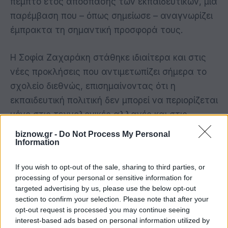
πέμπτο έτος απόσπασης των εκπαιδευτικών, μία
παρέμβαση που – όπως σημείωσε – αναγνωρίζει
έμπρακτα τη σημαντική προσφορά τους.
Η Σοφία Ζαχαράκη στάθηκε ιδιαίτερα και στις
νέες προκλήσεις που αντιμετωπίζει σήμερα το
σχολείο διεθνώς, επισημαίνοντας ότι η
εκπαιδευτική πολιτική δεν μπορεί να περιορίζεται
μόνο στις τεχνολογικές αλλαγές και στις
ψηφιακές δεξιότητες.
biznow.gr -
Do Not Process My Personal
Information
Όπως ανέφερε, «το μεγάλο στοίχημα της
If you wish to opt-out of the sale, sharing to third parties, or
εποχής μας είναι να ενισχύσουμε όχι μόνο τις
processing of your personal or sensitive information for
γνώσεις των παιδιών, αλλά και την ψυχική τους
targeted advertising by us, please use the below opt-out
ανθεκτικότητα, την αυτοπεποίθηση, την
section to confirm your selection. Please note that after your
opt-out request is processed you may continue seeing
ασφάλεια και την ποιότητα των σχέσεών τους
interest-based ads based on personal information utilized by
μέσα στο σχολείο».