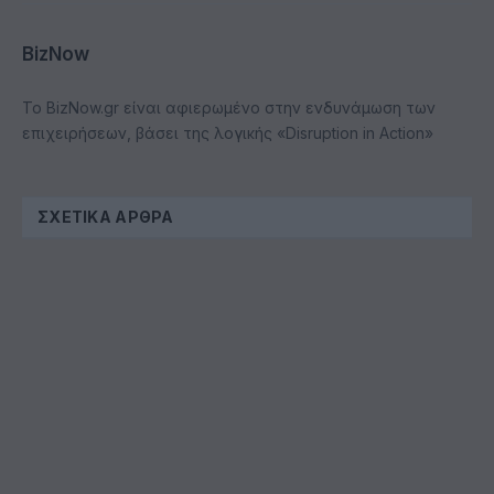
BizNow
Το BizNow.gr είναι αφιερωμένο στην ενδυνάμωση των
επιχειρήσεων, βάσει της λογικής «Disruption in Action»
ΣΧΕΤΙΚΆ ΆΡΘΡΑ