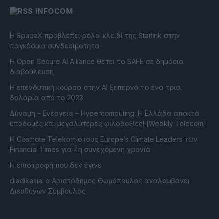
INFOCOM
Η SpaceX προβλέπει ρόλο-κλειδί της Starlink στην
παγκόσμια συνδεσιμότητα
Η Open Secure AI Alliance θέτει το SAFE σε δημόσια
διαβούλευση
Η επενδυτική κούρσα στην AI ξεπερνά το ένα τρισ.
δολάρια από το 2023
Δύναμη – Ενέργεια – Ηypercomputing: Η Ελλάδα αποκτά
υποδομές και μεγαλύτερες φιλοδοξίες! [Weekly Telecom]
Η Cosmote Telekom στους Europe’s Climate Leaders των
Financial Times για 4η συνεχόμενη χρονιά
Η επιστροφή που δεν έγινε
diadikasia: ο Αριστόδημος Θωμόπουλος αναλαμβάνει
Διευθύνων Σύμβουλος