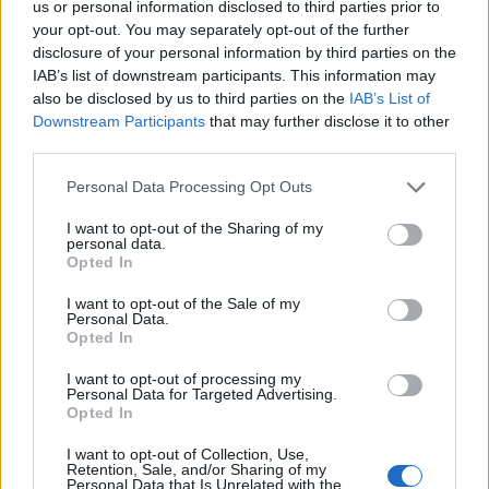
us or personal information disclosed to third parties prior to
your opt-out. You may separately opt-out of the further
disclosure of your personal information by third parties on the
Η Υπουργός τόνισε επίσης τη σημασία της
IAB’s list of downstream participants. This information may
συνεχούς επιμόρφωσης των εκπαιδευτικών του
also be disclosed by us to third parties on the
IAB’s List of
εξωτερικού, τόσο κατά την αρχική προετοιμασία
Downstream Participants
that may further disclose it to other
third parties.
τους όσο και σε όλη τη διάρκεια της
εκπαιδευτικής τους πορείας, με έμφαση στη
Personal Data Processing Opt Outs
διαχείριση σύγχρονων ζητημάτων όπως ο
I want to opt-out of the Sharing of my
σχολικός εκφοβισμός, η ψυχική υγεία των
personal data.
Opted In
παιδιών και η ενίσχυση ενός θετικού και
συμπεριληπτικού σχολικού περιβάλλοντος.
I want to opt-out of the Sale of my
Personal Data.
Opted In
Ιδιαίτερα συγκινητική στιγμή της επίσκεψης
I want to opt-out of processing my
ήταν όταν η Υπουργός άκουσε τους μαθητές να
Personal Data for Targeted Advertising.
Opted In
τραγουδούν το «Τα παιδιά ζωγραφίζουν στον
τοίχο», τονίζοντας ότι «η ελληνόγλωσση
I want to opt-out of Collection, Use,
Retention, Sale, and/or Sharing of my
εκπαίδευση στο εξωτερικό δεν κρατά ζωντανή
Personal Data that Is Unrelated with the