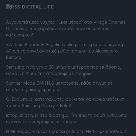
DIGITAL LIFE
Αυγουστιάτικες νύχτες (…και μέρες) στα Village Cinemas:
Οι ταινίες που χαρίζουν το καλύτερο encore του
καλοκαιριού!
«Without Blood»: Η Angelina Jolie μεταφέρει στη μεγάλη
οθόνη το συγκλονιστικό μυθιστόρημα του Alessandro
Baricco
Samsung: Νέα γενιά 3D μνήμης μετεράστιες επιδόσεις,
αλλά… η AI θα την απορροφήσει πλήρως!
Summer Mode ON! Η LG μετατρέπει κάθε στιγμή σε
απόλυτη gaming εμπειρία!
Οι Ευρωπαίοι καταναλωτές φαίνεται να «αγκαλιάζουν»
τα νέα Samsung Galaxy Z Fold8
Ιστορική στιγμή στο διάστημα: Για πρώτη φορά άνθρωποι
έκαναν ακτινογραφίες σε τροχιά
Η Monopoly γίνεται τηλεπαιχνίδι στο Netflix με έπαθλο 2