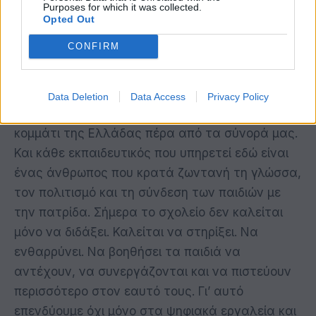
Purposes for which it was collected.
μόνο τη γλώσσα, αλλά και τη μνήμη, την
Opted Out
ταυτότητα και τη σχέση των παιδιών με την
CONFIRM
Ελλάδα».
Η Σοφία Ζαχαράκη δήλωσε:
Data Deletion
Data Access
Privacy Policy
«Κάθε ελληνικό σχολείο στο εξωτερικό είναι ένα
κομμάτι της Ελλάδας πέρα από τα σύνορά μας.
Και κάθε εκπαιδευτικός που υπηρετεί εδώ είναι
ένας άνθρωπος που κρατά ζωντανή τη γλώσσα,
τον πολιτισμό και τη σύνδεση των παιδιών με
την πατρίδα. Σήμερα το σχολείο δεν καλείται
μόνο να διδάξει. Καλείται να στηρίξει. Να
ενθαρρύνει. Να βοηθήσει τα παιδιά να
αντέχουν, να συνεργάζονται και να πιστεύουν
περισσότερο στον εαυτό τους. Γι’ αυτό
επενδύουμε όχι μόνο στα ψηφιακά εργαλεία και