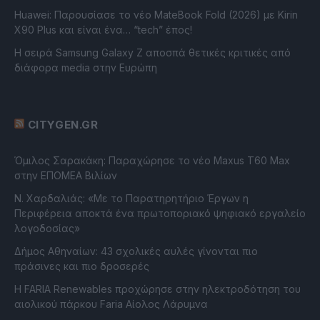
Huawei: Παρουσίασε το νέο MateBook Fold (2026) με Kirin
X90 Plus και είναι ένα… “tech” έπος!
Η σειρά Samsung Galaxy Z αποσπά θετικές κριτικές από
διάφορα media στην Ευρώπη
CITYGEN.GR
Όμιλος Σαρακάκη: Παραχώρησε το νέο Maxus T60 Max
στην ΕΠΟΜΕΑ Βιλίων
Ν. Χαρδαλιάς: «Με το Παρατηρητήριο Έργων η
Περιφέρεια αποκτά ένα πρωτοποριακό ψηφιακό εργαλείο
λογοδοσίας»
Δήμος Αθηναίων: 43 σχολικές αυλές γίνονται πιο
πράσινες και πιο δροσερές
Η FARIA Renewables προχώρησε στην ηλεκτροδότηση του
αιολικού πάρκου Faria Αίολος Λάρυμνα