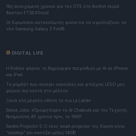
18η συνεχόμενη χρονιά για τον ΟΤΕ στη διεθνή σειρά
δεικτών FTSE4Good
Οι Ευρωπαίοι καταναλωτές φαίνεται να αγκαλιάζουν τα
νέα Samsung Galaxy Z Fold8
DIGITAL LIFE
Η Roblox φέρνει τη δημιουργία παιχνιδιών με ΑΙ σε iPhone
και iPad
Το ρομπότ που ανοίγει σακούλες και φτιάχνει LEGO μας
φέρνει πιο κοντά στο μέλλον
Ξανά στη μεγάλη οθόνη το «La La Land»
Steve Jobs: «Προφήτεψε» τα AI Chatbots και την Τεχνητή
Νοημοσύνη 40 χρόνια πριν, το 1985!
Redmi Projector 5: Ο νέος smart projector της Xiaomi είναι
“σούπερ” και κοστίζει μόλις 140$!