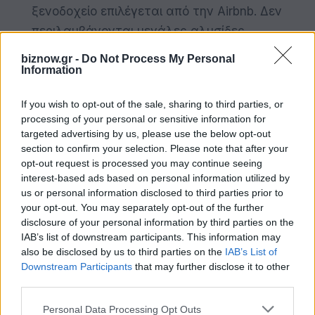
ξενοδοχείο επιλέγεται από την Airbnb. Δεν
περιλαμβάνονται μεγάλες αλυσίδες.
Εγγύηση καλύτερης τιμής: Αν βρείτε
biznow.gr -
Do Not Process My Personal
Information
χαμηλότερη τιμή για το ίδιο ξενοδοχείο
κάπου αλλού, θα σας επιστρέψουμε τη
If you wish to opt-out of the sale, sharing to third parties, or
διαφορά σε μορφή πόντων στην Airbnb.
processing of your personal or sensitive information for
targeted advertising by us, please use the below opt-out
Κάντε κράτηση σε ξενοδοχείο και κερδίστε το
section to confirm your selection. Please note that after your
15% σε πόντους στην Airbnb: Κάντε κράτηση
opt-out request is processed you may continue seeing
σε οποιοδήποτε από τα ξενοδοχεία που
interest-based ads based on personal information utilized by
us or personal information disclosed to third parties prior to
προτείνουμε και θα λάβετε το 15% σε
your opt-out. You may separately opt-out of the further
πόντους για το επόμενο κατάλυμά σας στην
disclosure of your personal information by third parties on the
Airbnb.
IAB’s list of downstream participants. This information may
also be disclosed by us to third parties on the
IAB’s List of
Downstream Participants
that may further disclose it to other
Νέοι τρόποι να ανακαλύπτετε, να σχεδιάζετε
third parties.
και να ταξιδεύετε με την Airbnb
Personal Data Processing Opt Outs