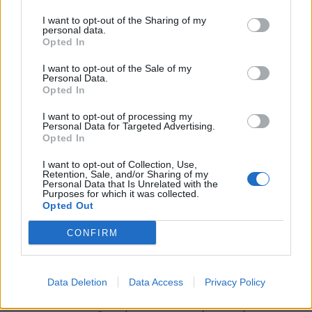
I want to opt-out of the Sharing of my
Μόλις ανοίξετε την εφαρμογή, θα βρείτε τα
personal data.
πάντα στη νέα αρχική σελίδα. Επίσης, σας
Opted In
βοηθάμε να ανακαλύψετε πιο εύκολα τον
I want to opt-out of the Sale of my
Personal Data.
ιδανικό χώρο διαμονής, να οργανώνετε ταξίδια
Opted In
με φίλους και συγγενείς και να λαμβάνετε
I want to opt-out of processing my
βοήθεια τη στιγμή που τη χρειάζεστε.
Personal Data for Targeted Advertising.
Opted In
Ετικέτες και περιλήψεις κριτικών που έχουν
I want to opt-out of Collection, Use,
Retention, Sale, and/or Sharing of my
δημιουργηθεί με τη χρήση Τεχνητής
Personal Data that Is Unrelated with the
Purposes for which it was collected.
Νοημοσύνης: Η Airbnb διαθέτει πάνω από ένα
Opted Out
δισεκατομμύριο κριτικές από επισκέπτες και
CONFIRM
οικοδεσπότες. Πλέον, δεν χρειάζεται να τις
διαβάσετε όλες πριν κάνετε κράτηση. Τα
μοντέλα μας συνθέτουν τις κριτικές για κάθε
Data Deletion
Data Access
Privacy Policy
καταχώρηση και επισημαίνουν τα στοιχεία