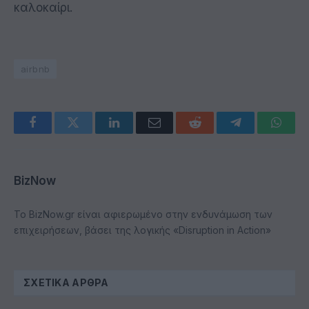
καλοκαίρι.
airbnb
Facebook
Twitter
LinkedIn
Email
Reddit
Telegram
Whats
BizNow
Το BizNow.gr είναι αφιερωμένο στην ενδυνάμωση των
επιχειρήσεων, βάσει της λογικής «Disruption in Action»
ΣΧΕΤΙΚΆ ΆΡΘΡΑ