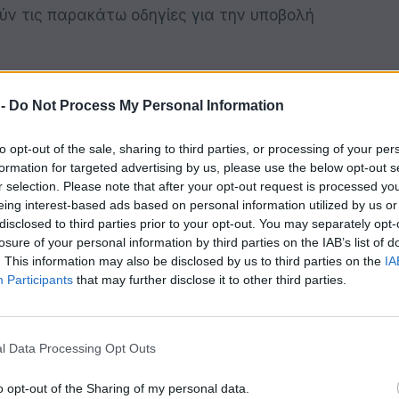
ν τις παρακάτω οδηγίες για την υποβολή
αι αποκλειστικά μέσω ηλεκτρονικού
 -
Do Not Process My Personal Information
elies@aade.gr
εις: Υποβάλλονται μέσω της ειδικής
to opt-out of the sale, sharing to third parties, or processing of your per
formation for targeted advertising by us, please use the below opt-out s
στην ψηφιακή πύλη myAADE (myaade.gov.gr),
r selection. Please note that after your opt-out request is processed y
ίς Εφαρμογές > Καταγγελίες πολιτών.
eing interest-based ads based on personal information utilized by us or
disclosed to third parties prior to your opt-out. You may separately opt-
losure of your personal information by third parties on the IAB’s list of
νάλογα με το αντικείμενο της υπόθεσης,
. This information may also be disclosed by us to third parties on the
IA
εξέτασης της κάθε αναφοράς.
Participants
that may further disclose it to other third parties.
ίες Πολιτών» θα αναβαθμιστεί για να
ικού εγκλήματος όσο και ζητημάτων
l Data Processing Opt Outs
o opt-out of the Sharing of my personal data.