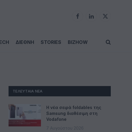
Facebook
LinkedIn
X
(Twitter)
ECH
ΔΙΕΘΝΗ
STORIES
BIZHOW
ΤΕΛΕΥΤΑΊΑ ΝΈΑ
Η νέα σειρά foldables της
Samsung διαθέσιμη στη
Vodafone
7 Αυγούστου 2026