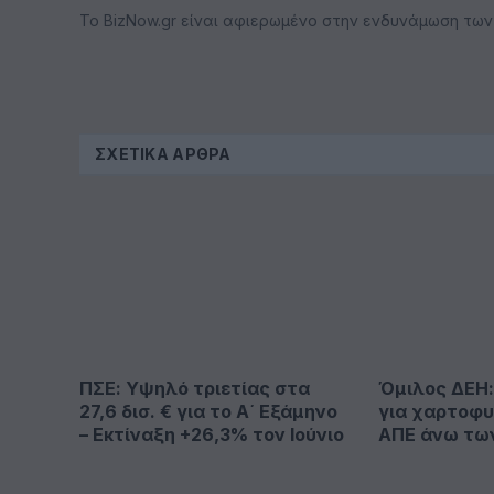
Το BizNow.gr είναι αφιερωμένο στην ενδυνάμωση των επ
ΣΧΕΤΙΚΆ ΆΡΘΡΑ
ΠΣΕ: Υψηλό τριετίας στα
Όμιλος ΔΕΗ
27,6 δισ. € για το Α΄ Εξάμηνο
για χαρτοφυ
– Εκτίναξη +26,3% τον Ιούνιο
ΑΠΕ άνω τω