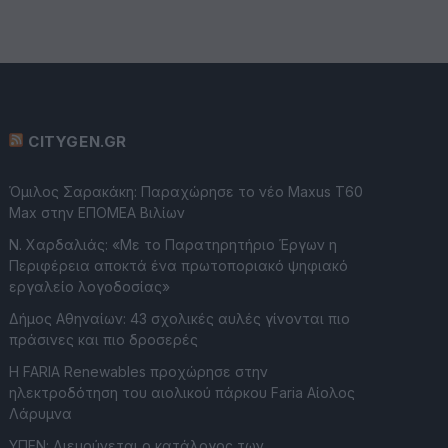
CITYGEN.GR
Όμιλος Σαρακάκη: Παραχώρησε το νέο Maxus T60
Max στην ΕΠΟΜΕΑ Βιλίων
Ν. Χαρδαλιάς: «Με το Παρατηρητήριο Έργων η
Περιφέρεια αποκτά ένα πρωτοποριακό ψηφιακό
εργαλείο λογοδοσίας»
Δήμος Αθηναίων: 43 σχολικές αυλές γίνονται πιο
πράσινες και πιο δροσερές
Η FARIA Renewables προχώρησε στην
ηλεκτροδότηση του αιολικού πάρκου Faria Αίολος
Λάρυμνα
ΥΠΕΝ: Διευρύνεται ο κατάλογος των