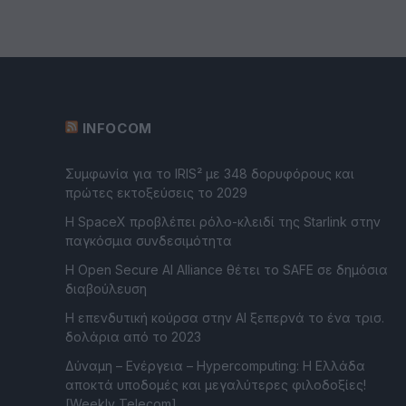
INFOCOM
Συμφωνία για το IRIS² με 348 δορυφόρους και
πρώτες εκτοξεύσεις το 2029
Η SpaceX προβλέπει ρόλο-κλειδί της Starlink στην
παγκόσμια συνδεσιμότητα
Η Open Secure AI Alliance θέτει το SAFE σε δημόσια
διαβούλευση
Η επενδυτική κούρσα στην AI ξεπερνά το ένα τρισ.
δολάρια από το 2023
Δύναμη – Ενέργεια – Ηypercomputing: Η Ελλάδα
αποκτά υποδομές και μεγαλύτερες φιλοδοξίες!
[Weekly Telecom]