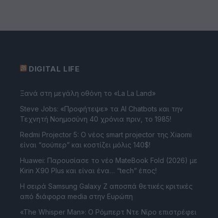
DIGITAL LIFE
Ξανά στη μεγάλη οθόνη το «La La Land»
Steve Jobs: «Προφήτεψε» τα AI Chatbots και την
Τεχνητή Νοημοσύνη 40 χρόνια πριν, το 1985!
Redmi Projector 5: Ο νέος smart projector της Xiaomi
είναι “σούπερ” και κοστίζει μόλις 140$!
Huawei: Παρουσίασε το νέο MateBook Fold (2026) με
Kirin X90 Plus και είναι ένα… “tech” έπος!
Η σειρά Samsung Galaxy Z αποσπά θετικές κριτικές
από διάφορα media στην Ευρώπη
«The Whisper Man»: Ο Ρόμπερτ Ντε Νίρο επιστρέφει