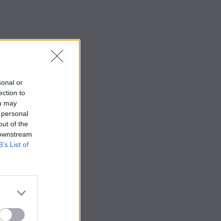
sonal or
ection to
ou may
 personal
out of the
 downstream
B’s List of