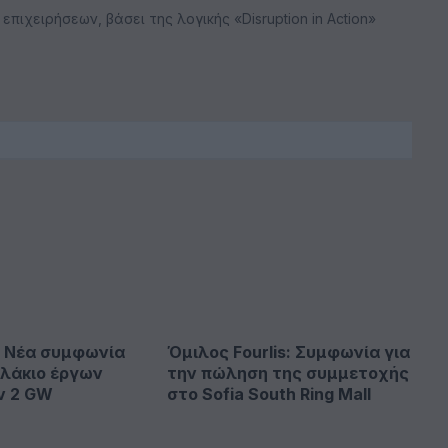
ιχειρήσεων, βάσει της λογικής «Disruption in Action»
: Νέα συμφωνία
Όμιλος Fourlis: Συμφωνία για
λάκιο έργων
την πώληση της συμμετοχής
ν 2 GW
στο Sofia South Ring Mall