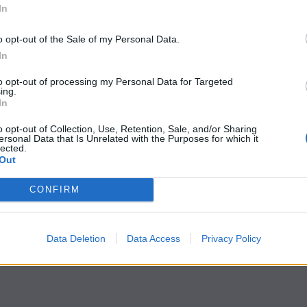
In
ρίνιση, οι ενδιαφερόμενοι μπορούν να
γουμένων της ΑΑΔΕ, my1521:
o opt-out of the Sale of my Personal Data.
In
), εργάσιμες ημέρες από 7:00 έως 20:00.
to opt-out of processing my Personal Data for Targeted
ing.
οντας τη θεματική κατηγορία που αντιστοιχεί
In
o opt-out of Collection, Use, Retention, Sale, and/or Sharing
ersonal Data that Is Unrelated with the Purposes for which it
lected.
Out
CONFIRM
Data Deletion
Data Access
Privacy Policy
k
Twitter
LinkedIn
Email
Reddit
Telegram
WhatsAp