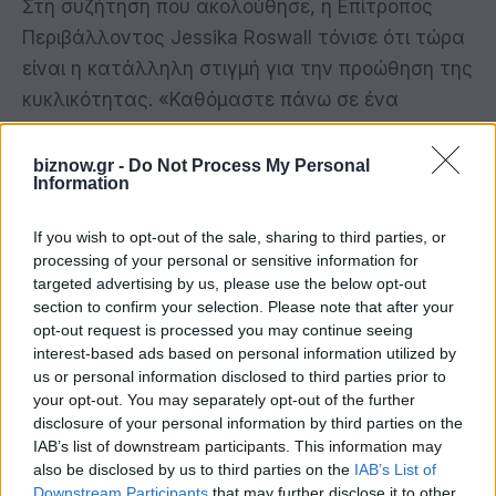
Στη συζήτηση που ακολούθησε, η Επίτροπος
Περιβάλλοντος Jessika Roswall τόνισε ότι τώρα
είναι η κατάλληλη στιγμή για την προώθηση της
κυκλικότητας. «Καθόμαστε πάνω σε ένα
χρυσωρυχείο» υπογράμμισε αναφερόμενη στις
προοπτικές της κυκλικής οικονομίας για την
biznow.gr -
Do Not Process My Personal
Information
ευρωπαϊκή βιομηχανία και για την ανάπτυξη της
Ευρώπης συνολικά «Σε αυτή την Επιτροπή
If you wish to opt-out of the sale, sharing to third parties, or
δίνουμε προτεραιότητα στην κυκλικότητα»,
processing of your personal or sensitive information for
targeted advertising by us, please use the below opt-out
υπογράμμισε η κα Roswall, αναφερόμενη στις
section to confirm your selection. Please note that after your
βασικές κατευθύνσεις της Επιτροπής για την
opt-out request is processed you may continue seeing
προώθηση της κυκλικής οικονομίας και πώς αυτή
interest-based ads based on personal information utilized by
us or personal information disclosed to third parties prior to
μπορεί να συμβάλλει στην ενίσχυση της
your opt-out. You may separately opt-out of the further
ανταγωνιστικότητας των βιομηχανιών της
disclosure of your personal information by third parties on the
Ευρωπαϊκής Ένωσης. Η επίτροπος έκανε
IAB’s list of downstream participants. This information may
also be disclosed by us to third parties on the
IAB’s List of
αναλυτική αναφορά στις προσπάθειες της
Downstream Participants
that may further disclose it to other