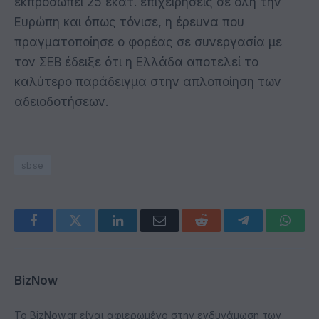
εκπροσωπεί 25 εκατ. επιχειρήσεις σε όλη την
Ευρώπη και όπως τόνισε, η έρευνα που
πραγματοποίησε ο φορέας σε συνεργασία με
τον ΣΕΒ έδειξε ότι η Ελλάδα αποτελεί το
καλύτερο παράδειγμα στην απλοποίηση των
αδειοδοτήσεων.
sbse
Facebook
Twitter
LinkedIn
Email
Reddit
Telegram
Whats
BizNow
Το BizNow.gr είναι αφιερωμένο στην ενδυνάμωση των