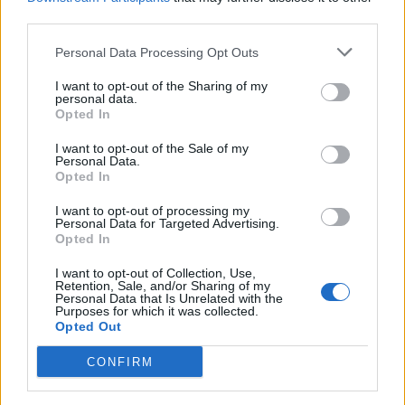
Ευρωπαϊκής Επιτροπής για την προστασία των
third parties.
πρωτογενών και των δευτερογενών πρώτων
Personal Data Processing Opt Outs
υλών μέσω του Critical Raw Materials Act καθώς
και στα μέτρα που λαμβάνονται για την
I want to opt-out of the Sharing of my
personal data.
εμπέδωση της ενιαίας αγοράς. Επιπρόσθετα,
Opted In
παρουσίασε τις δράσεις που έχουν αναληφθεί
I want to opt-out of the Sale of my
για την επίτευξη των στόχων που τίθενται μέσα
Personal Data.
Opted In
από το Circular Economy Act.
I want to opt-out of processing my
Personal Data for Targeted Advertising.
Ο Υπουργός Περιβάλλοντος & Ενέργειας
Opted In
Σταύρος Παπασταύρου επισήμανε ότι η
I want to opt-out of Collection, Use,
οικονομική ανάπτυξη έρχεται από τον ιδιωτικό
Retention, Sale, and/or Sharing of my
Personal Data that Is Unrelated with the
τομέα και την επιχειρηματικότητα. Όπως
Purposes for which it was collected.
Opted Out
χαρακτηριστικά ανέφερε, «ο ιδιωτικός τομέας
είναι η ατμομηχανή της ανάπτυξης, αυτό όμως
CONFIRM
δεν σημαίνει ότι δεν υπάρχουν κανόνες». Η