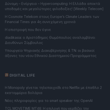
Δύναμη – Ενέργεια – Ηypercomputing: Η Ελλάδα αποκτά
υποδομές και μεγαλύτερες φιλοδοξίες! [Weekly Telecom]
Η Cosmote Telekom στους Europe’s Climate Leaders των
Financial Times για 4η συνεχόμενη χρονιά
Η επιστροφή που δεν έγινε
diadikasia: ο Αριστόδημος Θωμόπουλος αναλαμβάνει
Διευθύνων Σύμβουλος
Υπουργείο Ψηφιακής Διακυβέρνησης & ΤΝ: οι βασικοί
άξονες του νέου Εθνικού Διαστημικού Προγράμματος
DIGITAL LIFE
Η Monopoly γίνεται τηλεπαιχνίδι στο Netflix με έπαθλο 2
εκατομμύρια δολάρια
Νέες πληροφορίες για το smart speaker της OpenAI
TCL MOVETIME MT48: Η επιλογή που κερδίζει την