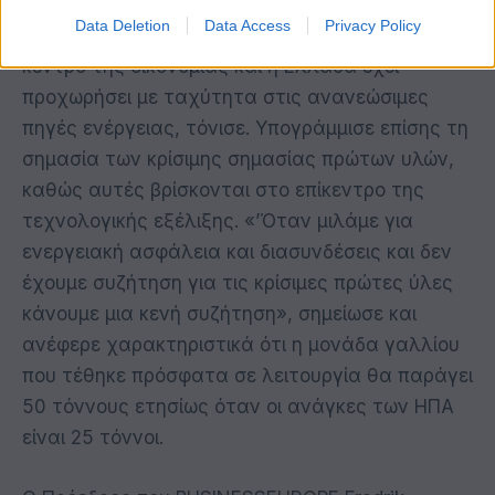
ενεργειακή ασφάλεια δεν αντίκειται στο
Data Deletion
Data Access
Privacy Policy
περιβάλλον, άλλωστε το περιβάλλον είναι στο
κέντρο της οικονομίας και η Ελλάδα έχει
προχωρήσει με ταχύτητα στις ανανεώσιμες
πηγές ενέργειας, τόνισε. Υπογράμμισε επίσης τη
σημασία των κρίσιμης σημασίας πρώτων υλών,
καθώς αυτές βρίσκονται στο επίκεντρο της
τεχνολογικής εξέλιξης. «’Όταν μιλάμε για
ενεργειακή ασφάλεια και διασυνδέσεις και δεν
έχουμε συζήτηση για τις κρίσιμες πρώτες ύλες
κάνουμε μια κενή συζήτηση», σημείωσε και
ανέφερε χαρακτηριστικά ότι η μονάδα γαλλίου
που τέθηκε πρόσφατα σε λειτουργία θα παράγει
50 τόννους ετησίως όταν οι ανάγκες των ΗΠΑ
είναι 25 τόννοι.