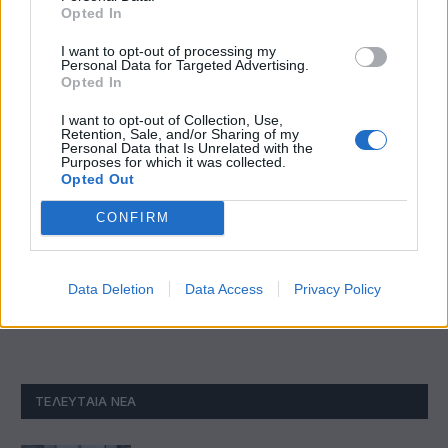
Opted In
I want to opt-out of processing my
Personal Data for Targeted Advertising.
Opted In
I want to opt-out of Collection, Use,
Retention, Sale, and/or Sharing of my
Personal Data that Is Unrelated with the
Purposes for which it was collected.
Opted Out
Όμιλος Fourlis: Συμφωνία για την πώληση της
CONFIRM
συμμετοχής στο Sofia South Ring Mall
Data Deletion
Data Access
Privacy Policy
ΤΕΛΕΥΤΑΊΑ ΝΈΑ