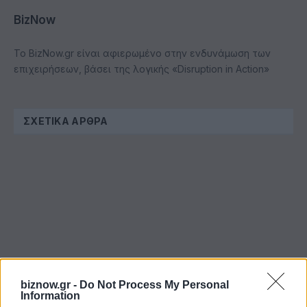
BizNow
Το BizNow.gr είναι αφιερωμένο στην ενδυνάμωση των
επιχειρήσεων, βάσει της λογικής «Disruption in Action»
ΣΧΕΤΙΚΆ ΆΡΘΡΑ
biznow.gr -
Do Not Process My Personal
Information