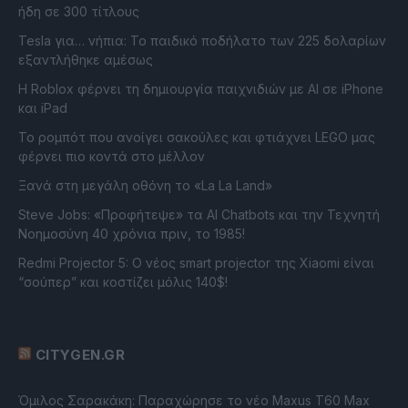
ήδη σε 300 τίτλους
Tesla για… νήπια: Το παιδικό ποδήλατο των 225 δολαρίων
εξαντλήθηκε αμέσως
Η Roblox φέρνει τη δημιουργία παιχνιδιών με ΑΙ σε iPhone
και iPad
Το ρομπότ που ανοίγει σακούλες και φτιάχνει LEGO μας
φέρνει πιο κοντά στο μέλλον
Ξανά στη μεγάλη οθόνη το «La La Land»
Steve Jobs: «Προφήτεψε» τα AI Chatbots και την Τεχνητή
Νοημοσύνη 40 χρόνια πριν, το 1985!
Redmi Projector 5: Ο νέος smart projector της Xiaomi είναι
“σούπερ” και κοστίζει μόλις 140$!
CITYGEN.GR
Όμιλος Σαρακάκη: Παραχώρησε το νέο Maxus T60 Max