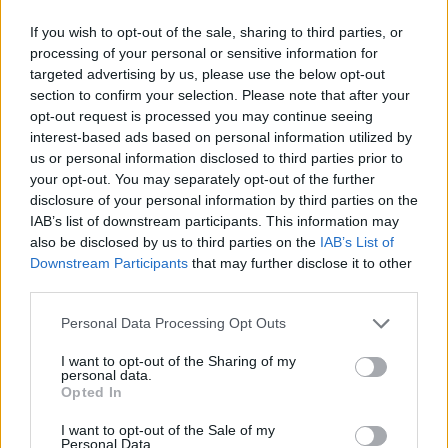
ΠΣΕ: Υψηλό τριετίας στα 27,6 δισ. € για το Α΄
If you wish to opt-out of the sale, sharing to third parties, or
Εξάμηνο – Εκτίναξη +26,3% τον Ιούνιο
processing of your personal or sensitive information for
targeted advertising by us, please use the below opt-out
section to confirm your selection. Please note that after your
opt-out request is processed you may continue seeing
interest-based ads based on personal information utilized by
us or personal information disclosed to third parties prior to
your opt-out. You may separately opt-out of the further
disclosure of your personal information by third parties on the
IAB’s list of downstream participants. This information may
also be disclosed by us to third parties on the
IAB’s List of
Downstream Participants
that may further disclose it to other
third parties.
Personal Data Processing Opt Outs
Όμιλος ΔΕΗ: Νέα συμφωνία για χαρτοφυλάκιο
I want to opt-out of the Sharing of my
έργων ΑΠΕ άνω των 2 GW
personal data.
Opted In
I want to opt-out of the Sale of my
Personal Data.