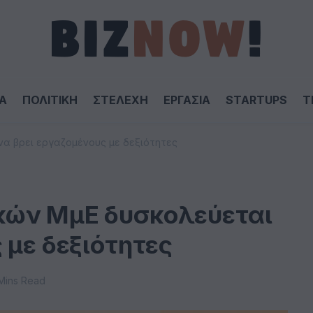
Α
ΠΟΛΙΤΙΚΗ
ΣΤΕΛΕΧΗ
ΕΡΓΑΣΙΑ
STARTUPS
T
α βρει εργαζομένους με δεξιότητες
κών ΜμΕ δυσκολεύεται
 με δεξιότητες
Mins Read