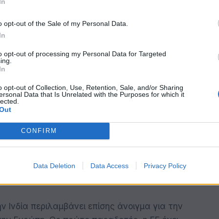
In
όπου υπάρχουν ελλείψεις με εργαζομένους
νδέεται με την προσπάθεια διευκόλυνσης των
o opt-out of the Sale of my Personal Data.
ένο προσωπικό εκτός της ευρωπαϊκής αγοράς
In
to opt-out of processing my Personal Data for Targeted
ing.
In
τρατηγικές
o opt-out of Collection, Use, Retention, Sale, and/or Sharing
ersonal Data that Is Unrelated with the Purposes for which it
νται στο πλαίσιο των δράσεων που έχει
lected.
Out
 Strategy και της Strategy on European
ι δύο στρατηγικές δίνουν έμφαση στην
CONFIRM
ων διαδικασιών για την προσέλκυση
μένης της αναγνώρισης προσόντων και
και οι πρωτοβουλίες με χώρες εταίρους,
Data Deletion
Data Access
Privacy Policy
 Ινδία περιλαμβάνει επίσης άνοιγμα για την