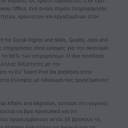
ην Ευρώπη. Ως πρώτο παραδοτέο, η ΕΕ έχει
teway Office, ένα ενιαίο σημείο πληροφόρησης
οιτητών, ερευνητών και εργαζομένων στον
 for Social Rights and Skills, Quality Jobs and
 επιχειρήσεις είναι κρίσιμες για την οικονομία
 το 99% των επιχειρήσεων. Η ίδια συνέδεσε
ληλες δεξιότητες με την
τι το EU Talent Pool θα βοηθήσει στην
ατα έλλειψης με ειδικευμένους εργαζομένους
nal Affairs and Migration, εστίασε στο γεγονός
εται να βρει προσωπικό και ότι
ς που προσλαμβάνουν εκτός ΕΕ βρίσκουν τη
 strategy έχει στόχο να διευκολύνει τις