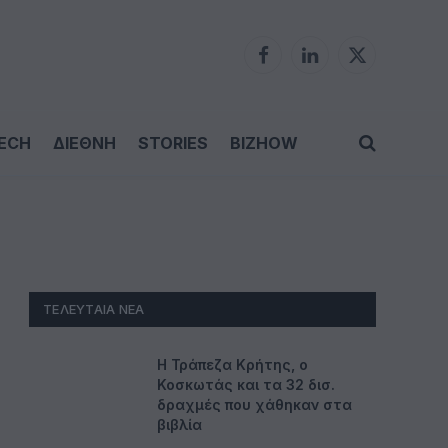
Facebook
LinkedIn
X
(Twitter)
ECH
ΔΙΕΘΝΗ
STORIES
BIZHOW
ΤΕΛΕΥΤΑΊΑ ΝΈΑ
Η Τράπεζα Κρήτης, ο
Κοσκωτάς και τα 32 δισ.
δραχμές που χάθηκαν στα
βιβλία