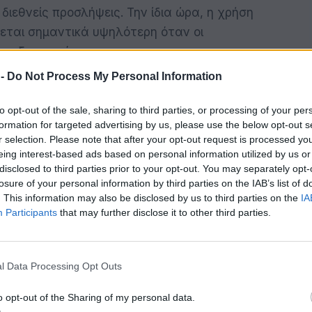
 διεθνείς προσλήψεις. Την ίδια ώρα, η χρήση
εται σημαντικά υψηλότερη όταν οι
ο εξωτερικό.
 -
Do Not Process My Personal Information
τήριξη
to opt-out of the sale, sharing to third parties, or processing of your per
έρευνα θεωρούν ότι η πρόσληψη εργαζομένων
formation for targeted advertising by us, please use the below opt-out s
r selection. Please note that after your opt-out request is processed y
 από συγκεκριμένα μέτρα στήριξης. Το 31%
eing interest-based ads based on personal information utilized by us or
 25% ζητά περισσότερη ενημέρωση και
disclosed to third parties prior to your opt-out. You may separately opt-
βοήθεια για την εύρεση υποψηφίων.
losure of your personal information by third parties on the IAB’s list of
. This information may also be disclosed by us to third parties on the
IA
κη υποστήριξης στην ένταξη στον χώρο
Participants
that may further disclose it to other third parties.
έματα μετανάστευσης και μετεγκατάστασης.
περιγράφει το EU Talent Pool ως εργαλείο για
l Data Processing Opt Outs
αι δεξιοτήτων. Η πρωτοβουλία παρουσιάζεται
o opt-out of the Sharing of my personal data.
 διεθνών προσλήψεων
, με στόχο να συνδέει