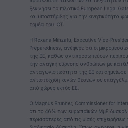
προσέλκυση ταλέντων και δεξιοτήτων στ
ξεκινήσει το πιλοτικό European Legal Ga
και υποστήριξης για την κινητικότητα φ
τομέα του ICT.
Η Roxana Mînzatu, Executive Vice-President
Preparedness, ανέφερε ότι οι μικρομεσαίες
της ΕΕ, καθώς αντιπροσωπεύουν περίπου
την ανάγκη εύρεσης ανθρώπων με κατάλ
ανταγωνιστικότητα της ΕΕ και σημείωσε ό
αντιστοίχιση κενών θέσεων σε επαγγέλμ
από χώρες εκτός ΕΕ.
Ο Magnus Brunner, Commissioner for Inter
ότι το 46% των ευρωπαϊκών ΜμΕ δυσκολεύ
περισσότερες από τις μισές επιχειρήσει
διαδικασία δύσκολη. Όπως ανέφερε, η visa