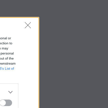
sonal or
ection to
ou may
 personal
out of the
 downstream
B’s List of