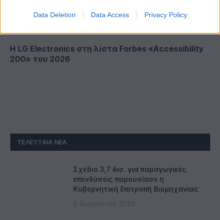
Data Deletion
Data Access
Privacy Policy
Η LG Electronics στη λίστα Forbes «Accessibility
200» του 2026
ΤΕΛΕΥΤΑΊΑ ΝΈΑ
Σχέδιο 3,7 δισ. για παραγωγικές
επενδύσεις παρουσίασε η
Κυβερνητική Επιτροπή Βιομηχανίας
6 Αυγούστου 2026