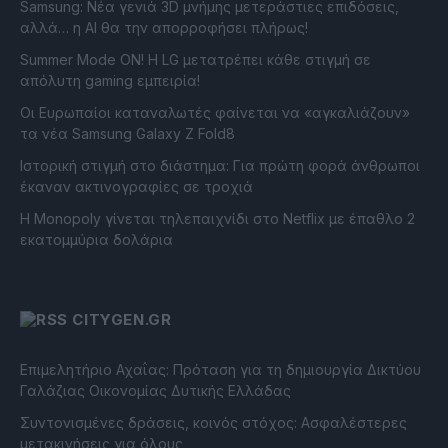
Samsung: Νέα γενιά 3D μνήμης μετεράστιες επιδόσεις,
αλλά… η AI θα την απορροφήσει πλήρως!
Summer Mode ON! Η LG μετατρέπει κάθε στιγμή σε
απόλυτη gaming εμπειρία!
Οι Ευρωπαίοι καταναλωτές φαίνεται να «αγκαλιάζουν»
τα νέα Samsung Galaxy Z Fold8
Ιστορική στιγμή στο διάστημα: Για πρώτη φορά άνθρωποι
έκαναν ακτινογραφίες σε τροχιά
Η Monopoly γίνεται τηλεπαιχνίδι στο Netflix με έπαθλο 2
εκατομμύρια δολάρια
CITYGEN.GR
Επιμελητήριο Αχαΐας: Πρόταση για τη δημιουργία Δικτύου
Γαλάζιας Οικονομίας Δυτικής Ελλάδας
Συντονισμένες δράσεις, κοινός στόχος: Ασφαλέστερες
μετακινήσεις για όλους