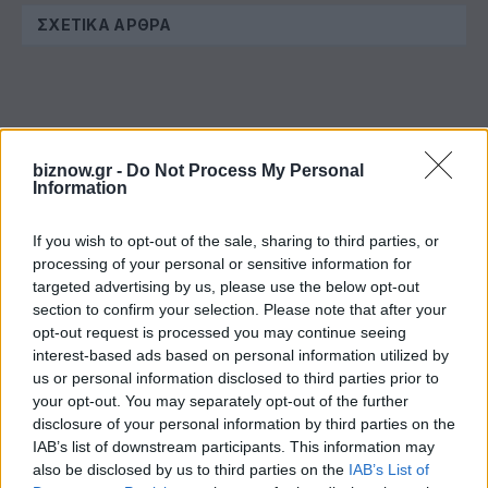
ΣΧΕΤΙΚΆ ΆΡΘΡΑ
biznow.gr -
Do Not Process My Personal
Information
If you wish to opt-out of the sale, sharing to third parties, or
processing of your personal or sensitive information for
targeted advertising by us, please use the below opt-out
section to confirm your selection. Please note that after your
opt-out request is processed you may continue seeing
Όμιλος ΑΒΑΞ: Ανάληψη έργου κατασκευής
interest-based ads based on personal information utilized by
σταθμού παραγωγής ηλεκτρικής ενέργειας 800
us or personal information disclosed to third parties prior to
ΜW στη Λάρισα
your opt-out. You may separately opt-out of the further
disclosure of your personal information by third parties on the
IAB’s list of downstream participants. This information may
also be disclosed by us to third parties on the
IAB’s List of