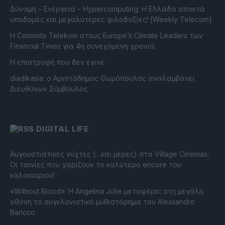
Δύναμη – Ενέργεια – Ηypercomputing: Η Ελλάδα αποκτά
υποδομές και μεγαλύτερες φιλοδοξίες! [Weekly Telecom]
Η Cosmote Telekom στους Europe’s Climate Leaders των
Financial Times για 4η συνεχόμενη χρονιά
Η επιστροφή που δεν έγινε
diadikasia: ο Αριστόδημος Θωμόπουλος αναλαμβάνει
Διευθύνων Σύμβουλος
DIGITAL LIFE
Αυγουστιάτικες νύχτες (…και μέρες) στα Village Cinemas:
Οι ταινίες που χαρίζουν το καλύτερο encore του
καλοκαιριού!
«Without Blood»: Η Angelina Jolie μεταφέρει στη μεγάλη
οθόνη το συγκλονιστικό μυθιστόρημα του Alessandro
Baricco