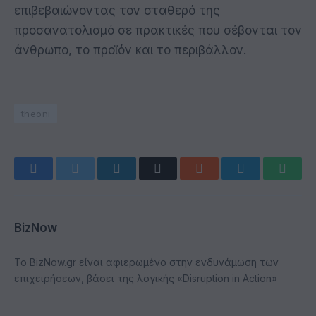
επιβεβαιώνοντας τον σταθερό της
προσανατολισμό σε πρακτικές που σέβονται τον
άνθρωπο, το προϊόν και το περιβάλλον.
theoni
Facebook
Twitter
LinkedIn
Email
Reddit
Telegram
Whats
BizNow
Το BizNow.gr είναι αφιερωμένο στην ενδυνάμωση των
επιχειρήσεων, βάσει της λογικής «Disruption in Action»