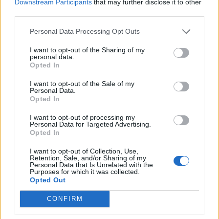
Downstream Participants
that may further disclose it to other
third parties.
Personal Data Processing Opt Outs
I want to opt-out of the Sharing of my
personal data.
Opted In
I want to opt-out of the Sale of my
Personal Data.
Opted In
Samsung: Παρουσιάζει την πρώτη παγκοσμίως
εμπειρία streaming HDR10+ ADVANCED στο Prime
I want to opt-out of processing my
Video
Personal Data for Targeted Advertising.
Opted In
I want to opt-out of Collection, Use,
Retention, Sale, and/or Sharing of my
Personal Data that Is Unrelated with the
Purposes for which it was collected.
Opted Out
CONFIRM