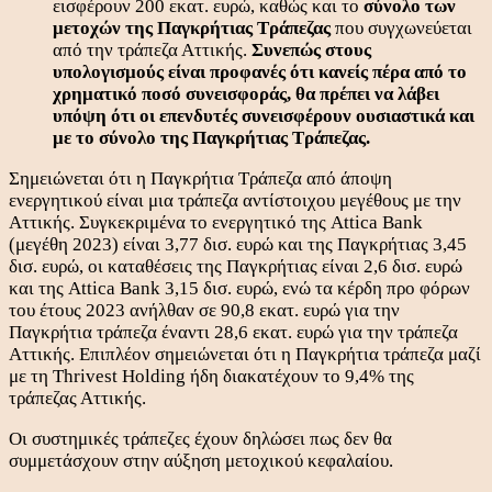
εισφέρουν 200 εκατ. ευρώ, καθώς και το
σύνολο των
μετοχών της Παγκρήτιας Τράπεζας
που συγχωνεύεται
από την τράπεζα Αττικής.
Συνεπώς στους
υπολογισμούς είναι προφανές ότι κανείς πέρα από το
χρηματικό ποσό συνεισφοράς, θα πρέπει να λάβει
υπόψη ότι οι επενδυτές συνεισφέρουν ουσιαστικά και
με το σύνολο της Παγκρήτιας Τράπεζας.
Σημειώνεται ότι η Παγκρήτια Τράπεζα από άποψη
ενεργητικού είναι μια τράπεζα αντίστοιχου μεγέθους με την
Αττικής. Συγκεκριμένα το ενεργητικό της Attica Bank
(μεγέθη 2023) είναι 3,77 δισ. ευρώ και της Παγκρήτιας 3,45
δισ. ευρώ, οι καταθέσεις της Παγκρήτιας είναι 2,6 δισ. ευρώ
και της Attica Bank 3,15 δισ. ευρώ, ενώ τα κέρδη προ φόρων
του έτους 2023 ανήλθαν σε 90,8 εκατ. ευρώ για την
Παγκρήτια τράπεζα έναντι 28,6 εκατ. ευρώ για την τράπεζα
Αττικής. Επιπλέον σημειώνεται ότι η Παγκρήτια τράπεζα μαζί
με τη Thrivest Holding ήδη διακατέχουν το 9,4% της
τράπεζας Αττικής.
Οι συστημικές τράπεζες έχουν δηλώσει πως δεν θα
συμμετάσχουν στην αύξηση μετοχικού κεφαλαίου.