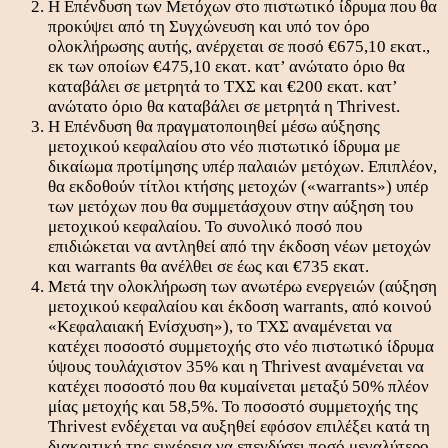
Η Επένδυση των Μετόχων στο πιστωτικό ίδρυμα που θα
προκύψει από τη Συγχώνευση και υπό τον όρο
ολοκλήρωσης αυτής, ανέρχεται σε ποσό €675,10 εκατ.,
εκ των οποίων €475,10 εκατ. κατ’ ανώτατο όριο θα
καταβάλει σε μετρητά το ΤΧΣ και €200 εκατ. κατ’
ανώτατο όριο θα καταβάλει σε μετρητά η Thrivest.
Η Επένδυση θα πραγματοποιηθεί μέσω αύξησης
μετοχικού κεφαλαίου στο νέο πιστωτικό ίδρυμα με
δικαίωμα προτίμησης υπέρ παλαιών μετόχων. Επιπλέον,
θα εκδοθούν τίτλοι κτήσης μετοχών («warrants») υπέρ
των μετόχων που θα συμμετάσχουν στην αύξηση του
μετοχικού κεφαλαίου. Το συνολικό ποσό που
επιδιώκεται να αντληθεί από την έκδοση νέων μετοχών
και warrants θα ανέλθει σε έως και €735 εκατ.
Μετά την ολοκλήρωση των ανωτέρω ενεργειών (αύξηση
μετοχικού κεφαλαίου και έκδοση warrants, από κοινού
«Κεφαλαιακή Ενίσχυση»), το ΤΧΣ αναμένεται να
κατέχει ποσοστό συμμετοχής στο νέο πιστωτικό ίδρυμα
ύψους τουλάχιστον 35% και η Thrivest αναμένεται να
κατέχει ποσοστό που θα κυμαίνεται μεταξύ 50% πλέον
μίας μετοχής και 58,5%. Το ποσοστό συμμετοχής της
Thrivest ενδέχεται να αυξηθεί εφόσον επιλέξει κατά τη
διακριτική της ευχέρεια να επενδύσει ποσό μεγαλύτερο