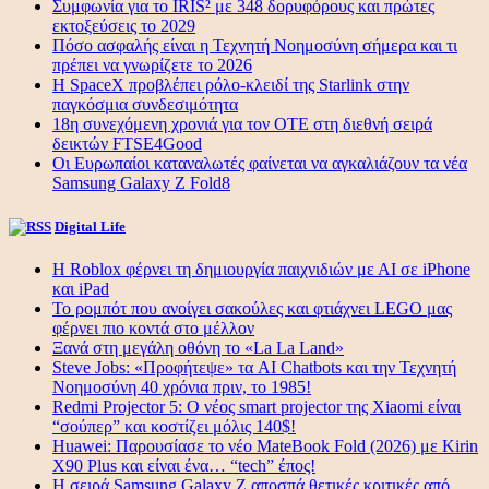
Συμφωνία για το IRIS² με 348 δορυφόρους και πρώτες
εκτοξεύσεις το 2029
Πόσο ασφαλής είναι η Τεχνητή Νοημοσύνη σήμερα και τι
πρέπει να γνωρίζετε το 2026
Η SpaceX προβλέπει ρόλο-κλειδί της Starlink στην
παγκόσμια συνδεσιμότητα
18η συνεχόμενη χρονιά για τον ΟΤΕ στη διεθνή σειρά
δεικτών FTSE4Good
Οι Ευρωπαίοι καταναλωτές φαίνεται να αγκαλιάζουν τα νέα
Samsung Galaxy Z Fold8
Digital Life
Η Roblox φέρνει τη δημιουργία παιχνιδιών με ΑΙ σε iPhone
και iPad
Το ρομπότ που ανοίγει σακούλες και φτιάχνει LEGO μας
φέρνει πιο κοντά στο μέλλον
Ξανά στη μεγάλη οθόνη το «La La Land»
Steve Jobs: «Προφήτεψε» τα AI Chatbots και την Τεχνητή
Νοημοσύνη 40 χρόνια πριν, το 1985!
Redmi Projector 5: Ο νέος smart projector της Xiaomi είναι
“σούπερ” και κοστίζει μόλις 140$!
Huawei: Παρουσίασε το νέο MateBook Fold (2026) με Kirin
X90 Plus και είναι ένα… “tech” έπος!
Η σειρά Samsung Galaxy Z αποσπά θετικές κριτικές από