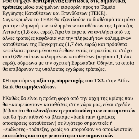
ÞΘα υπήρχαν
δευτερογενείς επιπτώσεις στις σημαντικές
τράπεζες
μέσω αυξημένων εισφορών προς το Ταμείο
Εγγύησης Καταθέσεων και Επενδύσεων (ΤΕΚΕ).
Συγκεκριμένα το ΤΕΚΕ θα εξαντλούσε τα διαθέσιμά του μόνο
για την πληρωμή των καλυμμένων καταθέσεων της Τράπεζας
Αττικής (1,8 δισ. ευρώ). Άρα θα έπρεπε να αντλήσει από τις
άλλες τράπεζες κεφάλαια για την πληρωμή των καλυμμένων
καταθέσεων της Παγκρήτιας (1,7 δισ. ευρώ) και πρόσθετα
κεφάλαια προκειμένου να έφθανε εντός τετραετίας το στόχο
του 0,8% επί των καλυμμένων καταθέσεων (περίπου 1,1 δισ.
ευρώ), σύμφωνα με την σχετική Ευρωπαϊκή Οδηγία, τα οποία
θα επιβάρυναν τις υπόλοιπες εγχώριες τράπεζες.
ÞΗ υφιστάμενη
αξία της συμμετοχής του
ΤΧΣ
στην Attica
Bank
θα εκμηδενιζόταν.
ÞΚαθώς θα είναι η πρώτη φορά από την αρχή της κρίσης που
θα «κουρεύονταν» καταθέσεις στην χώρα μας, είναι σχεδόν
βέβαιο ότι
θα κλονιζόταν η εμπιστοσύνη των αποταμιευτών
και θα ήταν πιθανό να βλέπαμε «bank run» (μαζικές
αποσύρσεις καταθέσεων) σε λιγότερο σημαντικές ή
«ευάλωτες» τράπεζες, χωρίς να μπορούσαν να αποκλειστούν
επιπτώσεις και στην ρευστότητα των σημαντικών