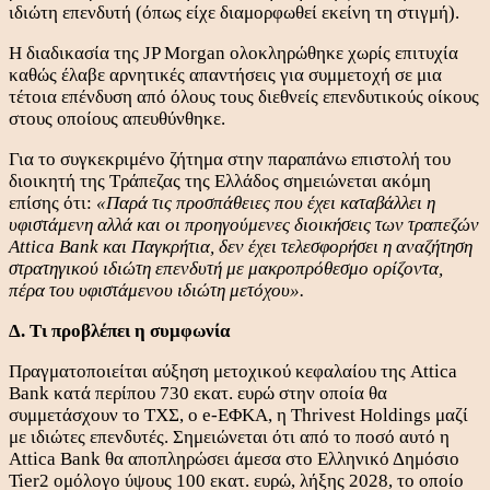
ιδιώτη επενδυτή (όπως είχε διαμορφωθεί εκείνη τη στιγμή).
Η διαδικασία της JP Morgan ολοκληρώθηκε χωρίς επιτυχία
καθώς έλαβε αρνητικές απαντήσεις για συμμετοχή σε μια
τέτοια επένδυση από όλους τους διεθνείς επενδυτικούς οίκους
στους οποίους απευθύνθηκε.
Για το συγκεκριμένο ζήτημα στην παραπάνω επιστολή του
διοικητή της Τράπεζας της Ελλάδος σημειώνεται ακόμη
επίσης ότι:
«Παρά τις προσπάθειες που έχει καταβάλλει η
υφιστάμενη αλλά και οι προηγούμενες διοικήσεις των τραπεζών
Attica Bank και Παγκρήτια, δεν έχει τελεσφορήσει η αναζήτηση
στρατηγικού ιδιώτη επενδυτή με μακροπρόθεσμο ορίζοντα,
πέρα του υφιστάμενου ιδιώτη μετόχου».
Δ. Τι προβλέπει η συμφωνία
Πραγματοποιείται αύξηση μετοχικού κεφαλαίου της Attica
Bank κατά περίπου 730 εκατ. ευρώ στην οποία θα
συμμετάσχουν το ΤΧΣ, ο e-ΕΦΚΑ, η Thrivest Holdings μαζί
με ιδιώτες επενδυτές. Σημειώνεται ότι από το ποσό αυτό η
Attica Bank θα αποπληρώσει άμεσα στο Ελληνικό Δημόσιο
Tier2 ομόλογο ύψους 100 εκατ. ευρώ, λήξης 2028, το οποίο