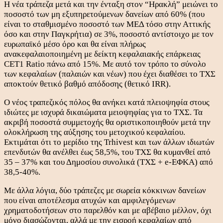
Η νέα τράπεζα μετά και την ένταξη στον “Ηρακλή” μειώνει το
ποσοστό των μη εξυπηρετούμενων δανείων από 60% (που
είναι το σταθμισμένο ποσοστό των ΜΕΔ τόσο στην Αττικής
όσο και στην Παγκρήτια) σε 3%, ποσοστό αντίστοιχο με τον
ευρωπαϊκό μέσο όρο και θα είναι πλήρως
ανακεφαλαιοποιημένη με δείκτη κεφαλαιακής επάρκειας
CET1 Ratio πάνω από 15%. Με αυτό τον τρόπο το σύνολο
των κεφαλαίων (παλαιών και νέων) που έχει διαθέσει το ΤΧΣ
αποκτούν θετικό βαθμό απόδοσης (θετικό IRR).
Ο νέος τραπεζικός πόλος θα ανήκει κατά πλειοψηφία στους
ιδιώτες με ισχυρά δικαιώματα μειοψηφίας για το ΤΧΣ. Τα
ακριβή ποσοστά συμμετοχής θα οριστικοποιηθούν μετά την
ολοκλήρωση της αύξησης του μετοχικού κεφαλαίου.
Εκτιμάται ότι το μερίδιο της Trhivest και των άλλων ιδιωτών
επενδυτών θα ανέλθει έως 58,5%, του ΤΧΣ θα κυμανθεί από
35 – 37% και του Δημοσίου συνολικά (ΤΧΣ + e-ΕΦΚΑ) από
38,5-40%.
Με άλλα λόγια, δύο τράπεζες με σωρεία κόκκινων δανείων
που είναι αποτέλεσμα ατυχών και αμφιλεγόμενων
χρηματοδοτήσεων στο παρελθόν και με αβέβαιο μέλλον, όχι
μόνο διασώζονται, αλλά με την εισροή κεφαλαίων από