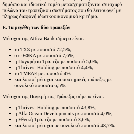
δημόσιο και ιδιωτικό τομέα μετασχηματίζονται σε ισχυρό
πυλώνα του τραπεζικού συστήματος που θα λειτουργεί με
πλήρως διαφανή ιδωτικοοικονομικά κριτήρια.
Ε. Τα μεγέθη των δύο τραπεζών
Μέτοχοι της Attica Bank σήμερα είναι:
το ΤΧΣ με ποσοστό 72,5%,
ο e-ΕΦΚΑ με ποσοστό 7,6%,
η Παγκρήτια Τράπεζα με ποσοστό 5,0%,
η Thrivest Holding με ποσοστό 4,4%,
το ΤΜΕΔΕ με ποσοστό 4%
και λοιποί μέτοχοι και συστημικές τράπεζες με
συνολικό ποσοστό 6,5%.
Μέτοχοι της Παγκρήτιας Τράπεζας σήμερα είναι:
η Thrivest Holding με ποσοστό 43,8%,
η Alfa Ocean Developments με ποσοστό 4,0%,
η Εθνική Τράπεζα με ποσοστό 3,6%,
και λοιποί μέτοχοι με συνολικό ποσοστό 48,7%.