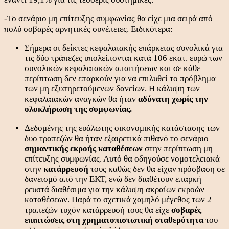
-Το σενάριο μη επίτευξης συμφωνίας θα είχε μια σειρά από
πολύ σοβαρές αρνητικές συνέπειες. Ειδικότερα:
Σήμερα οι δείκτες κεφαλαιακής επάρκειας συνολικά για
τις δύο τράπεζες υπολείπονται κατά 106 εκατ. ευρώ των
συνολικών κεφαλαιακών απαιτήσεων και σε κάθε
περίπτωση δεν επαρκούν για να επιλυθεί το πρόβλημα
των μη εξυπηρετούμενων δανείων. Η κάλυψη των
κεφαλαιακών αναγκών θα ήταν
αδύνατη χωρίς την
ολοκλήρωση της συμφωνίας.
Δεδομένης της ευάλωτης οικονομικής κατάστασης των
δυο τραπεζών θα ήταν εξαιρετικά πιθανό το σενάριο
σημαντικής εκροής καταθέσεων
στην περίπτωση μη
επίτευξης συμφωνίας. Αυτό θα οδηγούσε νομοτελειακά
στην
κατάρρευσή
τους καθώς δεν θα είχαν πρόσβαση σε
δανεισμό από την ΕΚΤ, ενώ δεν διαθέτουν επαρκή
ρευστά διαθέσιμα για την κάλυψη ακραίων εκροών
καταθέσεων. Παρά το σχετικά χαμηλό μέγεθος των 2
τραπεζών τυχόν κατάρρευσή τους θα είχε
σοβαρές
επιπτώσεις στη χρηματοπιστωτική σταθερότητα
του