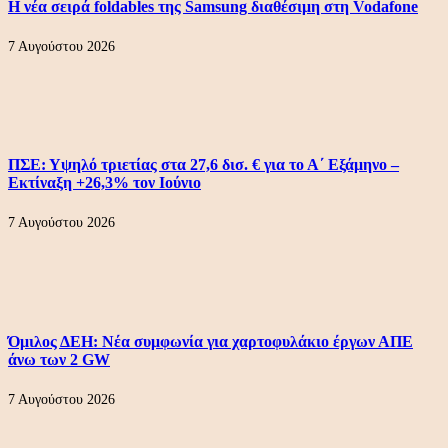
Η νέα σειρά foldables της Samsung διαθέσιμη στη Vodafone
7 Αυγούστου 2026
ΠΣΕ: Υψηλό τριετίας στα 27,6 δισ. € για το Α΄ Εξάμηνο –
Εκτίναξη +26,3% τον Ιούνιο
7 Αυγούστου 2026
Όμιλος ΔΕΗ: Νέα συμφωνία για χαρτοφυλάκιο έργων ΑΠΕ
άνω των 2 GW
7 Αυγούστου 2026