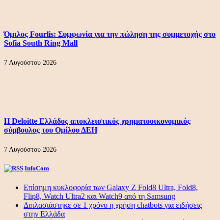
Όμιλος Fourlis: Συμφωνία για την πώληση της συμμετοχής στο
Sofia South Ring Mall
7 Αυγούστου 2026
Η Deloitte Ελλάδος αποκλειστικός χρηματοοικονομικός
σύμβουλος του Ομίλου ΔΕΗ
7 Αυγούστου 2026
InfoCom
Επίσημη κυκλοφορία των Galaxy Z Fold8 Ultra, Fold8,
Flip8, Watch Ultra2 και Watch9 από τη Samsung
Διπλασιάστηκε σε 1 χρόνο η χρήση chatbots για ειδήσεις
στην Ελλάδα