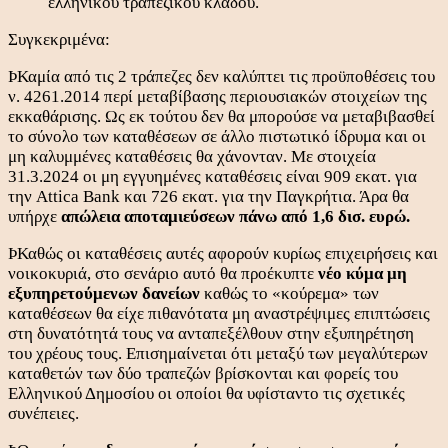
ελληνικού τραπεζικού κλάδου.
Συγκεκριμένα:
ÞΚαμία από τις 2 τράπεζες δεν καλύπτει τις προϋποθέσεις του
ν. 4261.2014 περί μεταβίβασης περιουσιακών στοιχείων της
εκκαθάρισης. Ως εκ τούτου δεν θα μπορούσε να μεταβιβασθεί
το σύνολο των καταθέσεων σε άλλο πιστωτικό ίδρυμα και οι
μη καλυμμένες καταθέσεις θα χάνονταν. Με στοιχεία
31.3.2024 οι μη εγγυημένες καταθέσεις είναι 909 εκατ. για
την Attica Bank και 726 εκατ. για την Παγκρήτια. Άρα θα
υπήρχε
απώλεια αποταμιεύσεων πάνω από 1,6 δισ. ευρώ.
ÞΚαθώς οι καταθέσεις αυτές αφορούν κυρίως επιχειρήσεις και
νοικοκυριά, στο σενάριο αυτό θα προέκυπτε
νέο κύμα μη
εξυπηρετούμενων δανείων
καθώς το «κούρεμα» των
καταθέσεων θα είχε πιθανότατα μη αναστρέψιμες επιπτώσεις
στη δυνατότητά τους να ανταπεξέλθουν στην εξυπηρέτηση
του χρέους τους. Επισημαίνεται ότι μεταξύ των μεγαλύτερων
καταθετών των δύο τραπεζών βρίσκονται και φορείς του
Ελληνικού Δημοσίου οι οποίοι θα υφίσταντο τις σχετικές
συνέπειες.