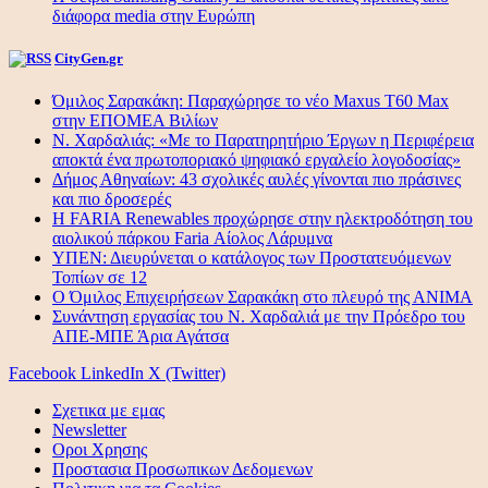
διάφορα media στην Ευρώπη
CityGen.gr
Όμιλος Σαρακάκη: Παραχώρησε το νέο Maxus T60 Max
στην ΕΠΟΜΕΑ Βιλίων
Ν. Χαρδαλιάς: «Με το Παρατηρητήριο Έργων η Περιφέρεια
αποκτά ένα πρωτοποριακό ψηφιακό εργαλείο λογοδοσίας»
Δήμος Αθηναίων: 43 σχολικές αυλές γίνονται πιο πράσινες
και πιο δροσερές
Η FARIA Renewables προχώρησε στην ηλεκτροδότηση του
αιολικού πάρκου Faria Αίολος Λάρυμνα
ΥΠΕΝ: Διευρύνεται ο κατάλογος των Προστατευόμενων
Τοπίων σε 12
O Όμιλος Επιχειρήσεων Σαρακάκη στο πλευρό της ΑΝΙΜΑ
Συνάντηση εργασίας του Ν. Χαρδαλιά με την Πρόεδρο του
ΑΠΕ-ΜΠΕ Άρια Αγάτσα
Facebook
LinkedIn
X (Twitter)
Σχετικα με εμας
Newsletter
Οροι Χρησης
Προστασια Προσωπικων Δεδομενων