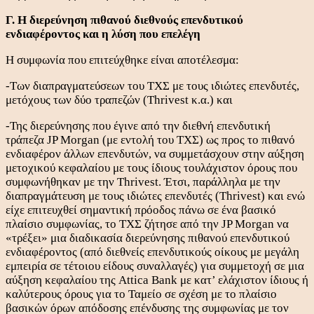
Γ. Η διερεύνηση πιθανού διεθνούς επενδυτικού
ενδιαφέροντος και η λύση που επελέγη
Η συμφωνία που επιτεύχθηκε είναι αποτέλεσμα:
-Των διαπραγματεύσεων του ΤΧΣ με τους ιδιώτες επενδυτές,
μετόχους των δύο τραπεζών (Thrivest κ.α.) και
-Της διερεύνησης που έγινε από την διεθνή επενδυτική
τράπεζα JP Morgan (με εντολή του ΤΧΣ) ως προς το πιθανό
ενδιαφέρον άλλων επενδυτών, να συμμετάσχουν στην αύξηση
μετοχικού κεφαλαίου με τους ίδιους τουλάχιστον όρους που
συμφωνήθηκαν με την Thrivest. Έτσι, παράλληλα με την
διαπραγμάτευση με τους ιδιώτες επενδυτές (Thrivest) και ενώ
είχε επιτευχθεί σημαντική πρόοδος πάνω σε ένα βασικό
πλαίσιο συμφωνίας, το ΤΧΣ ζήτησε από την JP Morgan να
«τρέξει» μια διαδικασία διερεύνησης πιθανού επενδυτικού
ενδιαφέροντος (από διεθνείς επενδυτικούς οίκους με μεγάλη
εμπειρία σε τέτοιου είδους συναλλαγές) για συμμετοχή σε μια
αύξηση κεφαλαίου της Attica Bank με κατ’ ελάχιστον ίδιους ή
καλύτερους όρους για το Ταμείο σε σχέση με το πλαίσιο
βασικών όρων απόδοσης επένδυσης της συμφωνίας με τον