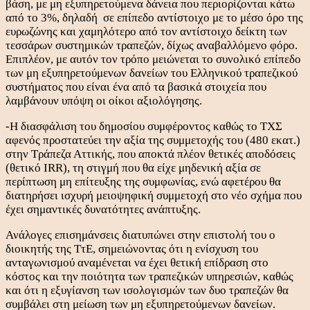
βάση, με μη εξυπηρετούμενα δάνεια που περιορίζονται κάτω
από το 3%, δηλαδή σε επίπεδο αντίστοιχο με το μέσο όρο της
ευρωζώνης και χαμηλότερο από τον αντίστοιχο δείκτη των
τεσσάρων συστημικών τραπεζών, δίχως αναβαλλόμενο φόρο.
Επιπλέον, με αυτόν τον τρόπο μειώνεται το συνολικό επίπεδο
των μη εξυπηρετούμενων δανείων του Ελληνικού τραπεζικού
συστήματος που είναι ένα από τα βασικά στοιχεία που
λαμβάνουν υπόψη οι οίκοι αξιολόγησης.
-Η διασφάλιση του δημοσίου συμφέροντος καθώς το ΤΧΣ
αφενός προστατεύει την αξία της συμμετοχής του (480 εκατ.)
στην Τράπεζα Αττικής, που αποκτά πλέον θετικές αποδόσεις
(θετικό IRR), τη στιγμή που θα είχε μηδενική αξία σε
περίπτωση μη επίτευξης της συμφωνίας, ενώ αφετέρου θα
διατηρήσει ισχυρή μειοψηφική συμμετοχή στο νέο σχήμα που
έχει σημαντικές δυνατότητες ανάπτυξης.
Ανάλογες επισημάνσεις διατυπώνει στην επιστολή του ο
διοικητής της ΤτΕ, σημειώνοντας ότι η ενίσχυση του
ανταγωνισμού αναμένεται να έχει θετική επίδραση στο
κόστος και την ποιότητα των τραπεζικών υπηρεσιών, καθώς
και ότι η εξυγίανση των ισολογισμών των δυο τραπεζών θα
συμβάλει στη μείωση των μη εξυπηρετούμενων δανείων.