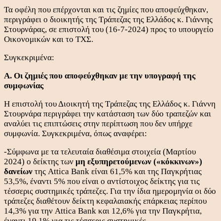
Τα οφέλη που επέρχονται και τις ζημίες που αποφεύχθηκαν,
περιγράφει ο διοικητής της Τράπεζας της Ελλάδος κ. Γιάννης
Στουρνάρας, σε επιστολή του (16-7-2024) προς το υπουργείο
Οικονομικών και το ΤΧΣ.
Συγκεκριμένα:
Α. Οι ζημιές που αποφεύχθηκαν με την υπογραφή της
συμφωνίας
Η επιστολή του Διοικητή της Τράπεζας της Ελλάδος κ. Γιάννη
Στουρνάρα περιγράφει την κατάσταση των δύο τραπεζών και
αναλύει τις επιπτώσεις στην περίπτωση που δεν υπήρχε
συμφωνία. Συγκεκριμένα, όπως αναφέρει:
-Σύμφωνα με τα τελευταία διαθέσιμα στοιχεία (Μαρτίου
2024) ο δείκτης των
μη εξυπηρετούμενων («κόκκινων»)
δανείων
της Attica Bank είναι 61,5% και της Παγκρήτιας
53,5%, έναντι 5% που είναι ο αντίστοιχος δείκτης για τις
τέσσερις συστημικές τράπεζες. Για την ίδια ημερομηνία οι δύο
τράπεζες διαθέτουν δείκτη κεφαλαιακής επάρκειας περίπου
14,3% για την Attica Bank και 12,6% για την Παγκρήτια,
έναντι 19,1% για τις τέσσερις συστημικές.